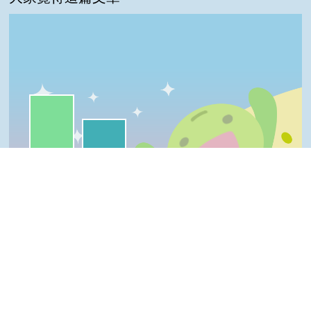
一級棒:51%
我喜歡:33%
很實用:8%
夠新奇:4%
普普啦:4%
一級棒
我喜歡
很實用
夠新奇
普普啦
Top
登入會員即可參加投票
看過這篇文章的人說
9 則留言
回覆
登入會員即可參加留言