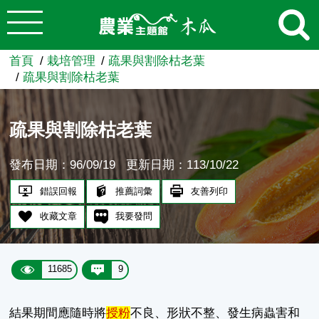
:::
跳到主要內容
農業知識入口網
首頁
栽培管理
疏果與割除枯老葉
疏果與割除枯老葉
疏果與割除枯老葉
發布日期：96/09/19
更新日期：113/10/22
錯誤回報
推薦詞彙
友善列印
收藏文章
我要發問
11685
9
結果期間應隨時將
授粉
不良、形狀不整、發生病蟲害和