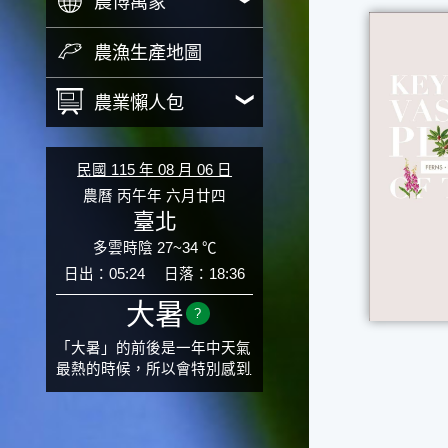
農博萬象
農漁生產地圖
農業懶人包
民國 115 年 08 月 06 日
農曆 丙午年 六月廿四
臺北
多雲時陰 27~34 ℃
日出：05:24
日落：18:36
大暑
?
「大暑」的前後是一年中天氣
最熱的時候，所以會特別感到
氣候炙熱難耐。有句俗話「小
暑大暑無君子」，它的意思是
說：小暑、大暑這兩個節氣的