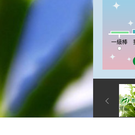
徵。☆節氣生活大暑節氣裡，
重要的民俗節慶首推農曆六月
十五日的「半年節」。由於農
曆六月十五日是全年的一半，
所以在這一天拜完神明後，全
我
一級棒:7%
家會一起吃「半年圓」，而
一級棒
「半年圓」是用糯米磨成粉再
和上紅麵搓成的，大多會煮成
甜食來品嚐，象徵意義是團圓
與甜蜜喔！☆節氣俗諺1.「大
暑熱不透，大水風颱到」這句
俗諺的意思是：大暑這一天如
果不熱，就表示氣候不順，今
年內必須特別注意水災或風
災，以免影響到農作物的收成
喔！2.「熱在大小暑，好有雷
陣雨」這句俗諺的意思是：
大、小暑時節，炎夏天氣常常
熱得讓人受不了，還好常會有
午後雷陣雨出現，藉此舒緩了
炎夏所帶來的酷熱。
網站單元