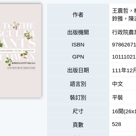
王震哲，
作者
鈴雅，陳
出版機關
行政院農
ISBN
9786267
GPN
10111021
出版日期
111年12
語言別
中文
裝訂別
平裝
尺寸
16開(26x
528
頁數