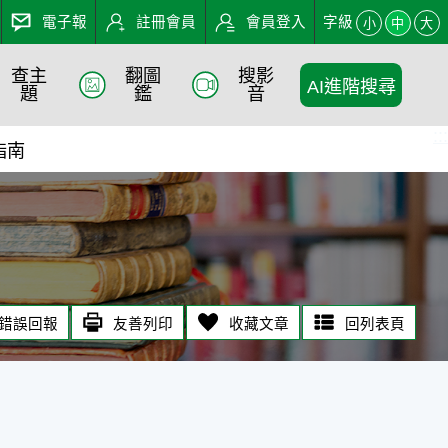
電子報
註冊會員
會員登入
字級
小
中
大
查主
翻圖
搜影
AI進階搜尋
題
鑑
音
:::
指南
錯誤回報
友善列印
收藏文章
回列表頁