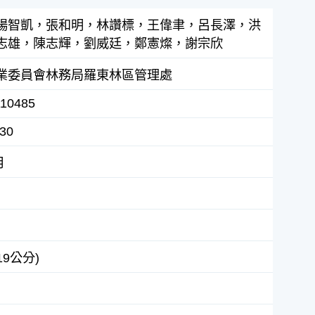
楊智凱，張和明，林讚標，王偉聿，呂長澤，洪
志雄，陳志輝，劉威廷，鄭憲燦，謝宗欣
業委員會林務局羅東林區管理處
110485
30
月
19公分)