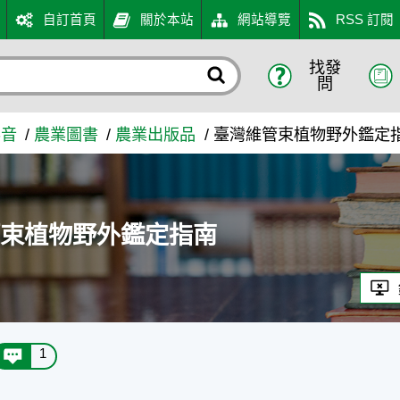
自訂首頁
關於本站
網站導覽
RSS 訂閱
找發
 - 農業知識入口網
問
影音
農業圖書
農業出版品
臺灣維管束植物野外鑑定
管束植物野外鑑定指南
1