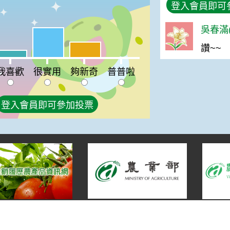
登入會員即可
吳春滿(
很實用:53%
讚~~
夠新奇:27%
喜歡:13%
普普啦:0%
我喜歡
很實用
夠新奇
普普啦
登入會員即可參加投票