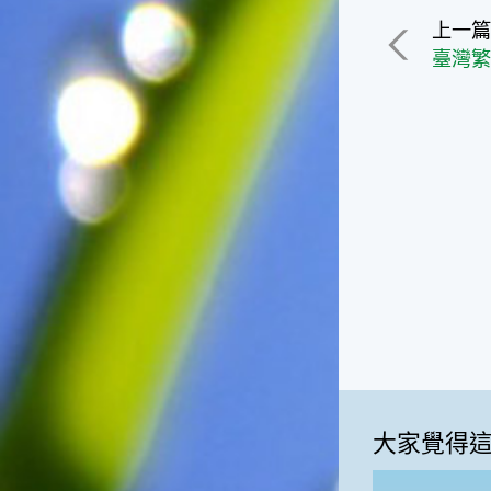
影響很大。☆節氣小漁夫在這
上一
個時節，台灣周圍的海域大多
臺灣繁
佈滿暖水魚群，如：東北海域
有魷魚，基隆外海有小卷、赤
宗，彰化海域則有黃鰭鯛等漁
獲。這些都是漁夫們漁獲的重
點海域喔！不過，夏天吃海鮮
除了享受美味之外，一定要相
當重視保鮮和衛生的問題，因
為溫度太高容易發生食物腐
化、變質的問題。若是吃了不
新鮮、不乾淨的東西，可是會
生病的喲！☆節氣小園丁有句
話說「大暑吃鳳梨」，表示這
個時節的鳳梨最好吃，味道最
甜美，是品嚐的好時機喔！鳳
梨不僅是水果，它也被當成烹
調菜餚時的甜美食材，十分可
口。鳳梨的閩南語發音和「旺
大家覺得
來」雷同，所以也被用來作為
祈求平安吉祥、生意興隆的象