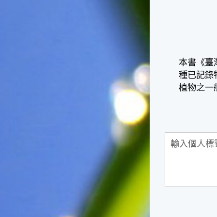
天氣十分酷熱，很多人因為熱
到受不了，就不顧面子把衣服
脫掉，這樣子不但不禮貌，也
失去君子風範了。在夏天裡，
午後下場雷陣雨是稀鬆平常
的，不過如果連著好幾天都沒
本書《臺
有下雷陣雨的話，可就要注意
天氣預報，看看是否有颱風要
種已記錄
來了，並且做好防颱準備。因
植物之一
為這個時節是颱風最頻繁的時
節，而這種情形是颱風即將大
舉來襲的警訊喔！☆節氣小農
夫這個時節是二期水稻插秧的
好時機，所以田區所需要的水
量會增加，如果在這時候發生
乾旱缺水的情形，就會迫使農
夫們休耕。相反的，如果因颱
風來襲帶來過多的雨水，就會
毀掉農夫們辛苦栽種的作物。
所以民間有「大暑大落大死，
無落無死」這句諺語，表示大
暑時節的雨水量對稻作的生長