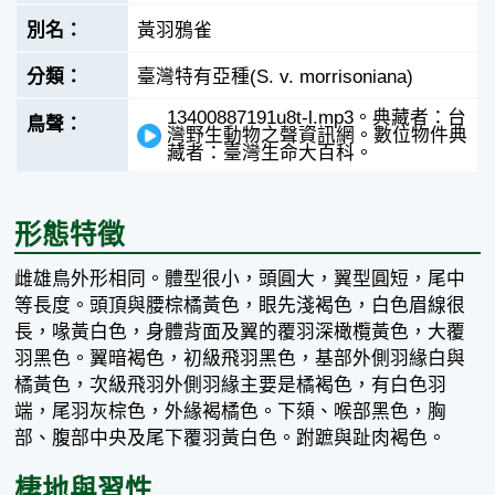
黃羽鴉雀
臺灣特有亞種(S. v. morrisoniana)
13400887191u8t-l.mp3。典藏者：台
灣野生動物之聲資訊網。數位物件典
藏者：臺灣生命大百科。
形態特徵
雌雄鳥外形相同。體型很小，頭圓大，翼型圓短，尾中
等長度。頭頂與腰棕橘黃色，眼先淺褐色，白色眉線很
長，喙黃白色，身體背面及翼的覆羽深橄欖黃色，大覆
羽黑色。翼暗褐色，初級飛羽黑色，基部外側羽緣白與
橘黃色，次級飛羽外側羽緣主要是橘褐色，有白色羽
端，尾羽灰棕色，外緣褐橘色。下頦、喉部黑色，胸
部、腹部中央及尾下覆羽黃白色。跗蹠與趾肉褐色。
棲地與習性