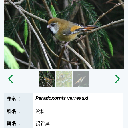
Paradoxornis verreauxi
鶯科
鴉雀屬