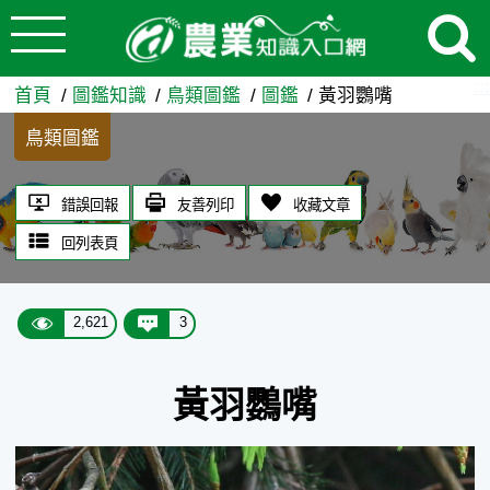
:::
跳到主要內容
黃羽鸚嘴 - 農業知識入口網
:::
首頁
圖鑑知識
鳥類圖鑑
圖鑑
黃羽鸚嘴
鳥類圖鑑
錯誤回報
友善列印
收藏文章
回列表頁
2,621
3
黃羽鸚嘴