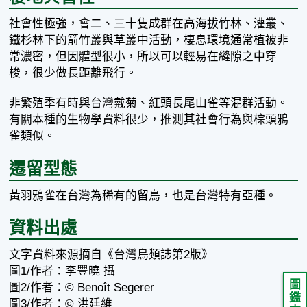
社會性極強，會二、三十隻成群在高海拔竹林、灌叢、
鐵杉林下的箭竹叢與草叢中活動，棲息環境通常植被非
常濃密，但因體型很小，所以可以輕易在縫隙之中穿
梭，很少做長距離飛行。
非繁殖季有時與台灣戴菊、紅頭長尾山雀等混群活動。
有關本種的生物學資料很少，推測其社會行為與棕頭鴉
雀類似。
遷留型態
黃羽鴉雀在台灣為稀有的留鳥，也是台灣特有亞種。
資料出處
文字資料來源摘自《台灣鳥類誌第2版》
圖1/作者：李豐曉 攝
圖
圖2/作者：© Benoît Segerer
鑑
圖3/作者：© 洪廷維