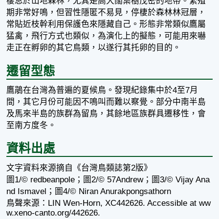
棲息於山地森林，尤其是高大闊葉樹茂密的地帶。繁殖
期非常好鳴，但習性隱匿不易見，停棲於森林林冠層，
常貼近枝幹利用保護色來隱藏自己。形態非常類似鷹屬
猛禽，飛行方式也類似，為演化上的擬態，可能用來嚇
走正在孵卵的其它鳥類，以遂行其托卵的目的。
遷留型態
鷹鵑在台灣為普遍的夏候鳥。發現紀錄集中於4至7月
間，其它月份可能因不鳴叫而難以察覺。部分中南半島
及馬來半島的族群為留鳥，其餘地區族群具遷移性，會
至南方度冬。
資料出處
文字資料來源摘自《台灣鳥類誌第2版》
圖1/© redbeanpole；圖2/© 57Andrew；圖3/© Vijay Ana
nd Ismavel；圖4/© Niran Anurakpongsathorn
鳥聲來源：LIN Wen-Horn, XC442626. Accessible at ww
w.xeno-canto.org/442626.