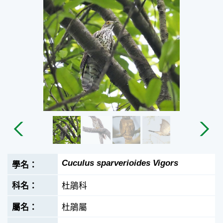
Cuculus sparverioides Vigors
杜鵑科
杜鵑屬