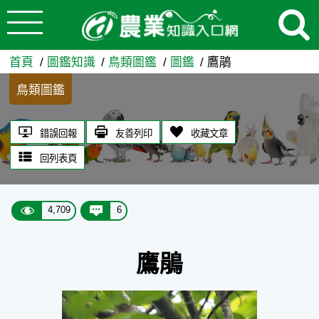
:::
跳到主要內容
鷹鵑 - 農業知識入口網
:::
首頁
圖鑑知識
鳥類圖鑑
圖鑑
鷹鵑
鳥類圖鑑
錯誤回報
友善列印
收藏文章
回列表頁
4,709
6
鷹鵑