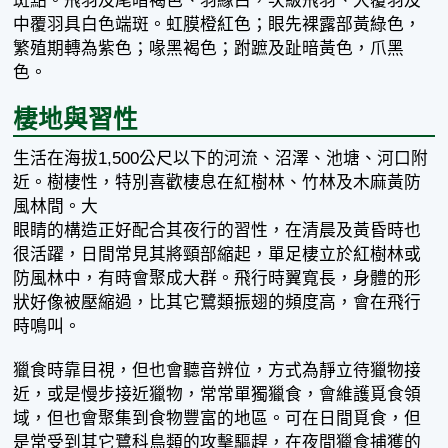
斑點。飛羽及尾暗褐色、羽緣白，次級飛羽、大覆羽及
中覆羽具白色端斑。虹膜橙紅色；眼先裸露部黃綠色，
繁殖期轉為紫色；喙黑褐色；跗蹠及趾暗黃色，爪黑
色。
棲地與習性
生活在海拔1,500公尺以下的河流、沼澤、池塘、河口附
近。樹棲性，特別喜歡棲息在紅樹林、竹林及木麻黃防
風林間。大
眼睛的構造正好配合其夜行的習性，在清晨及黃昏時也
很活躍，日間常見其將頸部縮起，單足棲立於紅樹林或
防風林中，有時會聚成大群。飛行時翼寬長，身體的形
狀好像被壓縮過，比其它鷺類振翅的頻度高，會在飛行
時鳴叫。
獵食時靠目視，但也會聽音辨位，方式為靜立待獵物接
近，或是慢步接近獵物，常常單獨獵食，會維護覓食領
域，但也會聚集到食物豐富的地區。可在日間覓食，但
是常受到其它鷺科鳥類的攻擊驅趕，在夜間獵食捕獲的