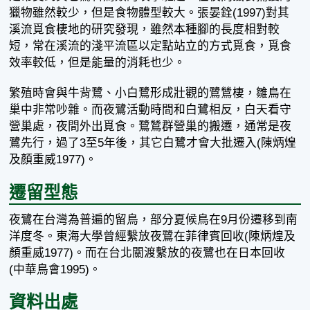
獵物雖然較少，但是食物體型較大。張晏銓(1997)對其
溪流覓食棲地的研究發現，雖然本種腳的長度相對較
短，常在溪流的淺平流區以定點站立的方式覓食，覓食
效率較低，但是能量的消耗也少。
繁殖時會與牛背鷺、小白鷺形成壯觀的鷺鷥棲，雛鳥在
巢中非常吵雜。而夜鷺活動時間和白鷺相反，白天看守
營巢處，夜間外出覓食。鷺鷥群營巢的搬遷，通常是夜
鷺先行，過了3至5年後，其它白鷺才會大批遷入(陳炳煌
及顏重威1977)。
遷留型態
夜鷺在台灣為普遍的留鳥，部分夏候鳥在9月份遷移到南
洋度冬。東海大學曾經繫放夜鷺在菲律賓回收(陳炳煌及
顏重威1977)。而在台北關渡繫放的夜鷺也在日本回收
(中華鳥會1995)。
資料出處