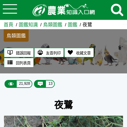
:::
跳到主要內容
夜鷺 - 農業知識入口網
:::
首頁
圖鑑知識
鳥類圖鑑
圖鑑
夜鷺
鳥類圖鑑
錯誤回報
友善列印
收藏文章
回列表頁
21,928
13
夜鷺