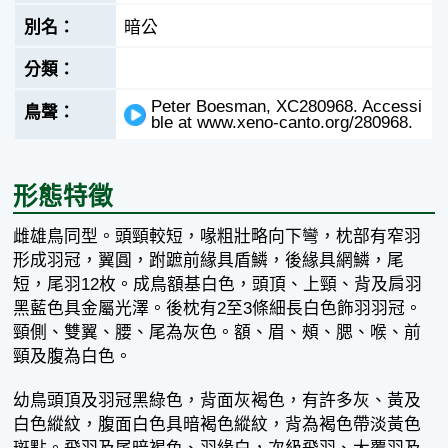
暗公
Peter Boesman, XC280968. Accessi
ble at www.xeno-canto.org/280968.
形態特徵
雌雄鳥同型。頭頸較短，喙粗壯略向下彎，枕部有窄羽
形成羽冠，翼圓，跗蹠前緣具盾鱗，後緣具網鱗，尾
短，尾羽12枚。成鳥額基白色，頭頂、上頸、背及肩羽
黑藍色具金屬光澤。後枕有2至3條細長白色飾羽羽冠。
頸側、雙翼、腰、尾為灰色。額、眉、頰、腮、喉、前
頸及腹為白色。
幼鳥頭頂及羽冠黑綠色，背面灰褐色，有許多灰、黃及
白色縱紋，腹面白色具暗褐色縱紋，背為褐色帶淡黃色