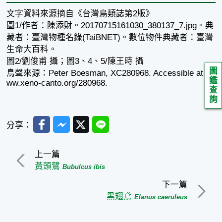
文字資料來源摘自《台灣鳥類誌第2版》
圖1/作者：陳添財。20170715161030_380137_7.jpg。典
藏者：臺灣物種名錄(TaiBNET)。數位物件典藏者：臺灣
生命大百科。
圖2/劉俊甫 攝；圖3、4、5/陳王時 攝
圖
鳥聲來源：Peter Boesman, XC280968. Accessible at w
鑑
ww.xeno-canto.org/280968.
查
詢
Facebook
Messenger
Twitter
Line
分享：
上一篇
黃頭鷺
Bubulcus ibis
下一篇
黑翅鳶
Elanus caeruleus