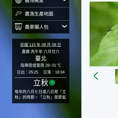
農博萬象
農漁生產地圖
農業懶人包
民國 115 年 08 月 08 日
農曆 丙午年 六月廿六
臺北
陰陣雨或雷雨 28~31 ℃
日出：05:25
日落：18:34
立秋
?
每年的八月七日或八日是「立
秋」的時節。「立秋」是節氣
邁入秋涼的先聲，表示酷熱難
熬的夏天即將過去，涼爽舒適
的秋天就要來了。不過，由於