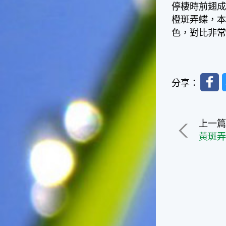
停棲時前翅成
一般家庭在喜慶時常選用的水
橙斑弄蝶，
果。在民間，人們相信吃了龍
眼肉，子孫會做大官，而且龍
色，對比非
眼又稱為「福圓」，所以有句
俗諺是這麼說的：「食福圓生
子生孫中狀元」，可見龍眼在
民間流傳的說法中是種有「福
Faceb
分享：
氣」的水果喔！◎節氣生活在
這個節氣裡，最重要的節日就
是八月八日的父親節了。或許
因為父親節不一定逢到星期日
上一
的關係，父親節在感覺上似乎
黃斑
沒有母親節來得熱絡。不過，
父親為家庭付出的辛苦與努力
可不亞於母親喔！小朋友應該
趁著一年一度的父親節，對爸
爸表達出心中的敬重與關愛，
相信平日辛勞的爸爸知道你的
心意後，一定會非常高興的。
◎節氣俗諺1.「雷打秋，年冬
高地半收，低地水漂流」這句