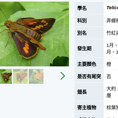
Telic
學名
科別
弄蝶
別名
竹紅
1月
發生期
月、1
主要顏色
橙
是否有尾突
否
大約 1
翅長
厘
寄主植物
棕葉