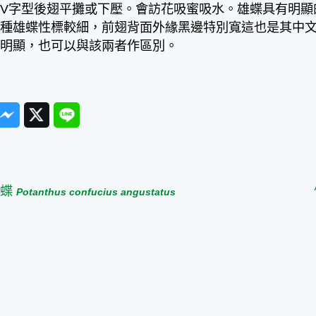
V字型後翅平攤或下壓。會訪花吸蜜吸水。雄蝶具有明顯
本種雄蝶性標較細，前翅背面外緣黑邊特別寬這也是其中
常明顯，也可以與該兩者作區別。
ook
Messenger
Twitter
Line
篇
弄蝶
Potanthus confucius angustatus