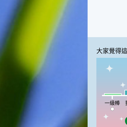
俗諺的意思是：立秋這一天如
果打雷，對二期水稻的收成會
有不好的影響。所以對農夫而
言，立秋日是十分忌諱打雷的
喔！2.「六月秋，快溜溜；七
月秋，秋後油」這句俗諺的意
思是：根據老一輩人的說法，
如果立秋這一天是在農曆六
大家覺得
月，則漁民的作業期會比較早
結束；如果「立秋日」在七
月，則天氣會持續穩定，今年
的捕魚季節就會比較長，而漁
民們的收入也會相對提高呢！
我
一級棒:5%
一級棒