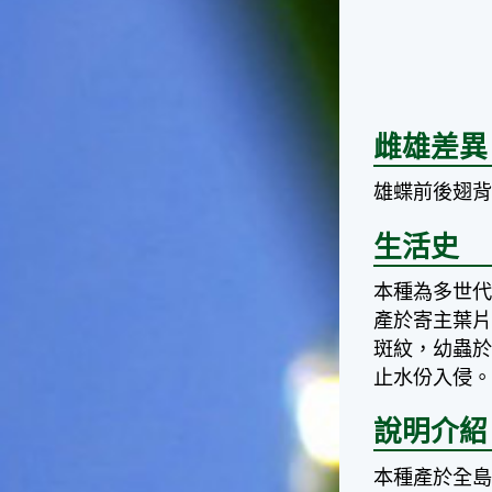
台灣屬於亞熱帶氣候，所以此
時的實際氣候和節氣名稱會不
太一致，天氣依然十分炎熱，
大概要再經過兩個月後，才能
感受到明顯的季節改變。◎節
氣小農夫我國以農立國，在大
雌雄差異
暑過後，秋天的開始是以「立
秋」節氣為準。農夫們一定要
趕在立秋前後完成插秧工作，
雄蝶前後翅
否則再晚的話，就會影響稻作
的生長。因為二期稻作最怕的
生活史
是遇上低溫期，稻子會長不
好，所以選對時機插秧播種是
本種為多世
很重要的。◎節氣小漁夫在這
產於寄主葉
個時節，台灣周圍海域的水溫
斑紋，幼蟲
仍然偏高，所以此時的漁獲還
是多屬於暖水魚，例如東部的
止水份入侵
海域可以捕獲到鮮美的立翅旗
魚，在高雄外海有小串、烏
說明介紹
賊，澎湖附近則有鰆、蝦可以
捕獲。◎節氣小園丁這個節氣
本種產於全
是龍眼的盛產期，「龍眼」是