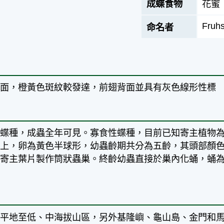
成蝶食物
花蜜
Fruhs
命名者
背面，橙黃色斑紋較發達，前翅背面並具有灰色線形性標
代蝶種，成蟲全年可見。寡食性蝶種，目前已知寄主植物
片上，卵為黃色半球形，幼蟲齡期共分為五齡，其頭部顏
於寄主葉片製作筒狀蟲巢。終齡幼蟲直接於巢內化蛹，蛹
。
島平地至低、中海拔山區，另外基隆嶼、龜山島、金門和