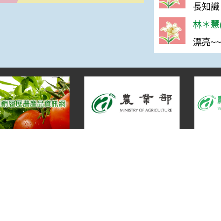
長知識
林＊慧(
漂亮~~
宣告
地址：100212 臺北市中正區南海路 37 號
策
電話：(02)2381-2991
放宣告
服務時間：AM8:30~PM5:30