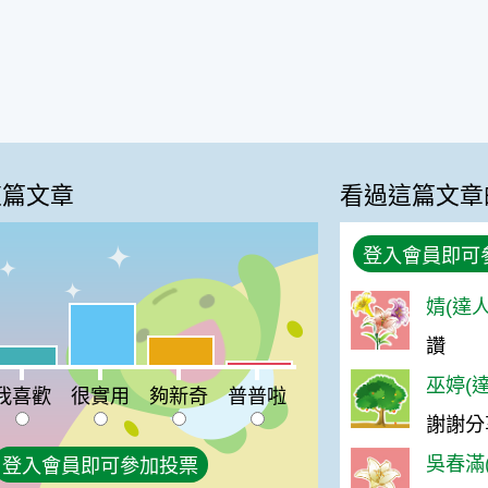
這篇文章
看過這篇文章
登入會員即可
婧(達人
很實用:51%
讚
夠新奇:24%
喜歡:16%
普普啦:3%
巫婷(達
我喜歡
很實用
夠新奇
普普啦
謝謝分
吳春滿(
登入會員即可參加投票