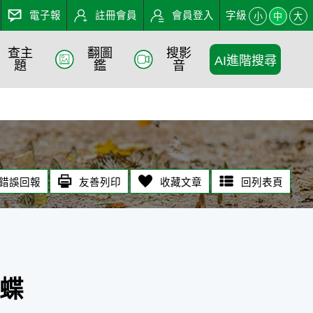
電子報
註冊會員
會員登入
字級
小
中
大
查主
翻圖
搜影
AI進階搜尋
題
鑑
音
:::
錯誤回報
友善列印
收藏文章
回列表頁
蝶