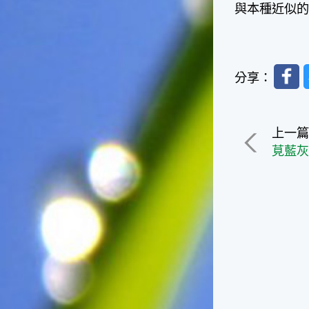
捕獲。◎節氣小園丁這個節氣
與本種近似
是龍眼的盛產期，「龍眼」是
一般家庭在喜慶時常選用的水
果。在民間，人們相信吃了龍
眼肉，子孫會做大官，而且龍
Faceb
眼又稱為「福圓」，所以有句
分享：
俗諺是這麼說的：「食福圓生
子生孫中狀元」，可見龍眼在
民間流傳的說法中是種有「福
上一
氣」的水果喔！◎節氣生活在
這個節氣裡，最重要的節日就
莧藍
是八月八日的父親節了。或許
因為父親節不一定逢到星期日
的關係，父親節在感覺上似乎
沒有母親節來得熱絡。不過，
父親為家庭付出的辛苦與努力
可不亞於母親喔！小朋友應該
趁著一年一度的父親節，對爸
爸表達出心中的敬重與關愛，
相信平日辛勞的爸爸知道你的
心意後，一定會非常高興的。
◎節氣俗諺1.「雷打秋，年冬