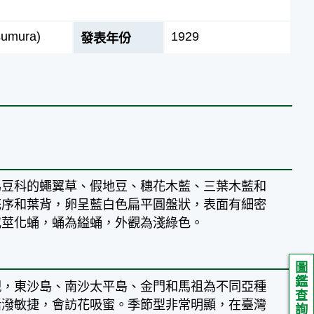
sumura)
1929
發表年份
為豆科的蠅翼草、假地豆、穗花木藍、三葉木藍和
花序和葉背，卵呈藍白色扁平圓盤狀，表面有細密
或莖化蛹，蛹為縊蛹，外觀為淺綠色。
圖
鑑
現，東沙島、南沙太平島、金門和馬祖為不同亞種
查
活潑敏捷，會訪花吸蜜。季節型非常明顯，在臺灣
詢