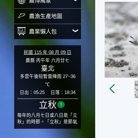
農博萬象
農漁生產地圖
農業懶人包
民國 115 年 08 月 09 日
農曆 丙午年 六月廿七
臺北
多雲午後短暫雷陣雨 27~36
℃
日出：05:25
日落：18:34
立秋
?
每年的八月七日或八日是「立
秋」的時節。「立秋」是節氣
邁入秋涼的先聲，表示酷熱難
熬的夏天即將過去，涼爽舒適