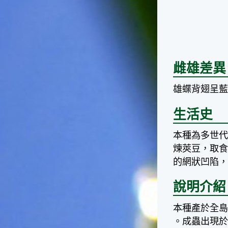
的秋天就要來了。不過，由於
台灣屬於亞熱帶氣候，所以此
時的實際氣候和節氣名稱會不
太一致，天氣依然十分炎熱，
大概要再經過兩個月後，才能
感受到明顯的季節改變。◎節
雌雄差異
氣小農夫我國以農立國，在大
暑過後，秋天的開始是以「立
雄蝶背翅呈
秋」節氣為準。農夫們一定要
趕在立秋前後完成插秧工作，
生活史
否則再晚的話，就會影響稻作
的生長。因為二期稻作最怕的
是遇上低溫期，稻子會長不
本種為多世
好，所以選對時機插秧播種是
煉莢豆，取
很重要的。◎節氣小漁夫在這
的網狀凹陷
個時節，台灣周圍海域的水溫
仍然偏高，所以此時的漁獲還
說明介紹
是多屬於暖水魚，例如東部的
海域可以捕獲到鮮美的立翅旗
本種產於全
魚，在高雄外海有小串、烏
賊，澎湖附近則有鰆、蝦可以
。成蟲出現