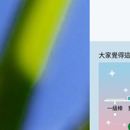
高地半收，低地水漂流」這句
俗諺的意思是：立秋這一天如
果打雷，對二期水稻的收成會
有不好的影響。所以對農夫而
言，立秋日是十分忌諱打雷的
喔！2.「六月秋，快溜溜；七
月秋，秋後油」這句俗諺的意
思是：根據老一輩人的說法，
如果立秋這一天是在農曆六
大家覺得
月，則漁民的作業期會比較早
結束；如果「立秋日」在七
月，則天氣會持續穩定，今年
的捕魚季節就會比較長，而漁
民們的收入也會相對提高呢！
我
一級棒:4%
一級棒