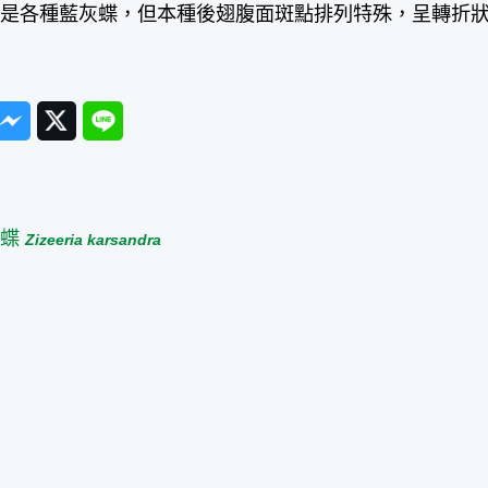
的是各種藍灰蝶，但本種後翅腹面斑點排列特殊，呈轉折
ook
Messenger
Twitter
Line
篇
灰蝶
Zizeeria karsandra