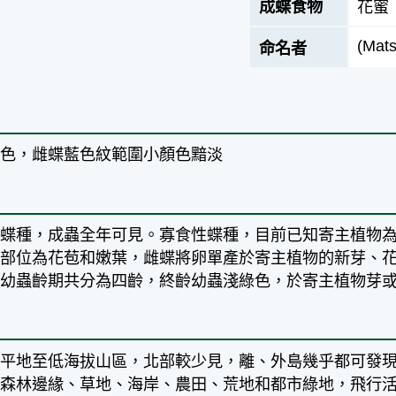
成蝶食物
花蜜
(Mat
命名者
藍色，雌蝶藍色紋範圍小顏色黯淡
代蝶種，成蟲全年可見。寡食性蝶種，目前已知寄主植物
食部位為花苞和嫩葉，雌蝶將卵單產於寄主植物的新芽、
，幼蟲齡期共分為四齡，終齡幼蟲淺綠色，於寄主植物芽
島平地至低海拔山區，北部較少見，離、外島幾乎都可發
於森林邊緣、草地、海岸、農田、荒地和都市綠地，飛行