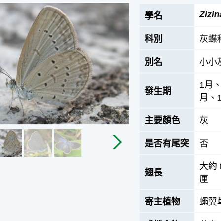
Zizin
學名
科別
灰蝶
別名
小小
1月
發生期
月、1
主要顏色
灰
是否有尾突
否
大約 
翅長
厘
寄主植物
蠅翼