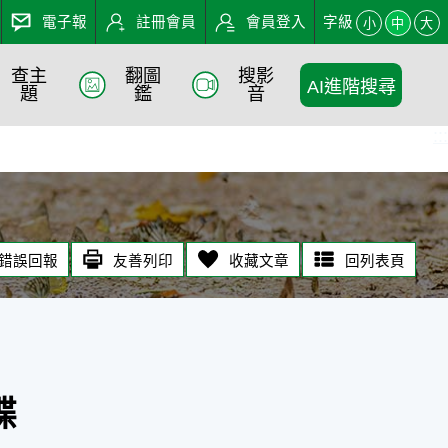
電子報
註冊會員
會員登入
字級
小
中
大
查主
翻圖
搜影
AI進階搜尋
題
鑑
音
:::
錯誤回報
友善列印
收藏文章
回列表頁
蝶