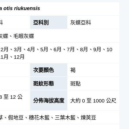
a otis riukuensis
科
亞科別
灰蝶亞科
灰蝶、毛眼灰蝶
、2月、3月、4月、5月、6月、7月、8月、9月、10
1月、12月
次要顏色
褐
斑紋形態
斑點
8 至 12 公
分佈海拔高度
大約 0 至 1000 公尺
草、假地豆、穗花木藍、三葉木藍、煉莢豆