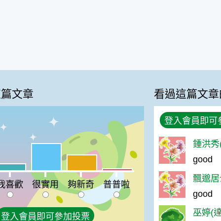
這篇文章
看過這篇文章
登入會員即可
鍾洪秀(
很實用:50%
good
夠新奇:29%
喜歡:13%
普普啦:4%
飄邈居士
我喜歡
很實用
夠新奇
普普啦
good
巫婷(達
登入會員即可參加投票