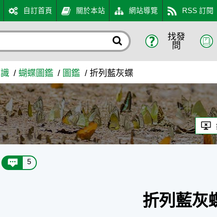
自訂首頁
關於本站
網站導覽
RSS 訂閱
找發
網
問
知識
蝴蝶圖鑑
圖鑑
折列藍灰蝶
5
折列藍灰