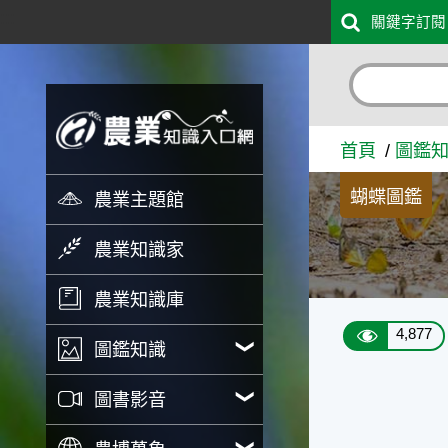
:::
關鍵字訂閱
跳到主要內容
折列藍灰蝶 - 農業知識入口
首頁
圖鑑
蝴蝶圖鑑
農業主題館
農業知識家
農業知識庫
4,877
圖鑑知識
圖書影音