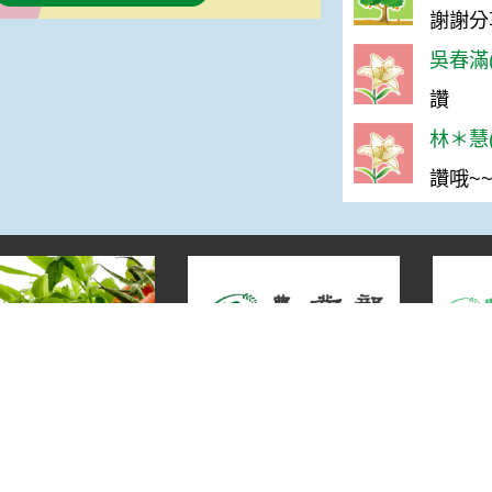
謝謝分
吳春滿(
讚
林＊慧(
讚哦~~