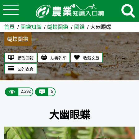
:::
跳到主要內容
大幽眼蝶 - 農業知識入口網
:::
首頁
圖鑑知識
蝴蝶圖鑑
圖鑑
大幽眼蝶
蝴蝶圖鑑
錯誤回報
友善列印
收藏文章
回列表頁
2,292
5
大幽眼蝶