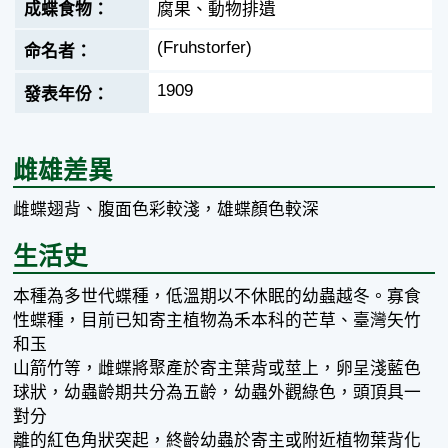
腐果、動物排遺
(Fruhstorfer)
1909
雌雄差異
雌蝶翅背、腹面色彩較淺，雄蝶顏色較深
生活史
本種為多世代蝶種，低溫期以不休眠的幼蟲越冬。寡食
性蝶種，目前已知寄主植物為禾本科的芒草、臺灣矢竹
和玉
山箭竹等，雌蝶將聚產於寄主葉背或莖上，卵呈淺藍色
球狀，幼蟲齡期共分為五齡，幼蟲外觀綠色，頭頂具一
對分
離的紅色角狀突起，終齡幼蟲於寄主或附近植物葉背化