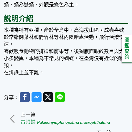
蛹，蛹為懸蛹，外觀是綠色為主。
說明介紹
本種為特有亞種，產於全島中、高海拔山區。成蟲喜歡
於常綠闊葉林和箭竹林等林內陰暗處活動，飛行活潑快
圖
速，
鑑
喜歡吸食動物的排遺和腐果等。後翅腹面眼紋數目與大
查
詢
小多變異，本種為不常見的蝴蝶，在臺灣沒有近似的種
類，
在辨識上並不難。
Facebook
Messenger
Twitter
Line
分享：
上一篇
古眼蝶
Palaeonympha opalina macrophthalmia