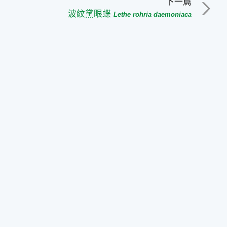
下一篇
波紋黛眼蝶
Lethe rohria daemoniaca