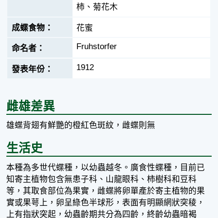
柿、菊花木
花蜜
Fruhstorfer
1912
雌雄差異
雄蝶背翅有鮮艷的橙紅色斑紋，雌蝶則無
生活史
本種為多世代蝶種，以幼蟲越冬。廣食性蝶種，目前已
知寄主植物包含無患子科、山龍眼科、柿樹科和豆科
等，其取食部位為果實，雌蝶將卵單產於寄主植物的果
實或果萼上，卵呈綠色半球形，表面有明顯網狀突稜，
上有指狀突起，幼蟲齡期共分為四齡，終齡幼蟲暗褐