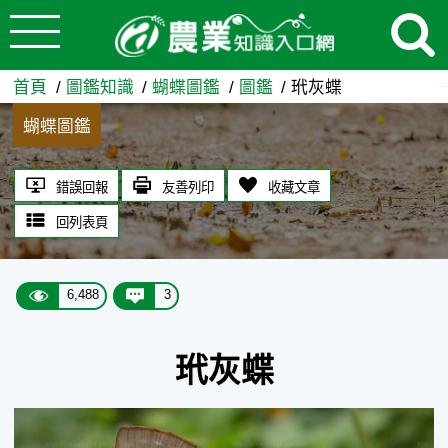
:::
跳到主要內容
玳灰蝶 - 農業知識入口網
:::
首頁
圖鑑知識
蝴蝶圖鑑
圖鑑
玳灰蝶
蝴蝶圖鑑
錯誤回報
友善列印
收藏文章
回列表頁
6,488
3
玳灰蝶