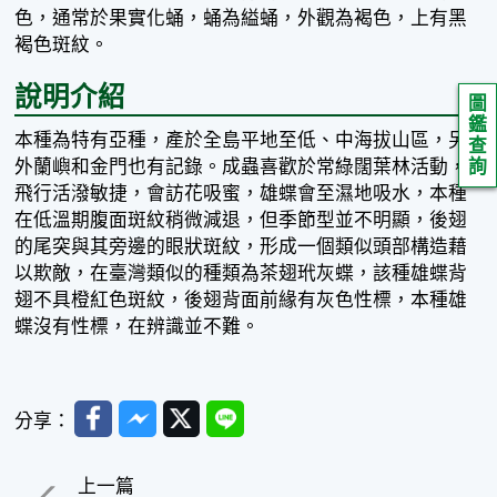
色，通常於果實化蛹，蛹為縊蛹，外觀為褐色，上有黑
褐色斑紋。
說明介紹
圖
鑑
本種為特有亞種，產於全島平地至低、中海拔山區，另
查
外蘭嶼和金門也有記錄。成蟲喜歡於常綠闊葉林活動，
詢
飛行活潑敏捷，會訪花吸蜜，雄蝶會至濕地吸水，本種
在低溫期腹面斑紋稍微減退，但季節型並不明顯，後翅
的尾突與其旁邊的眼狀斑紋，形成一個類似頭部構造藉
以欺敵，在臺灣類似的種類為茶翅玳灰蝶，該種雄蝶背
翅不具橙紅色斑紋，後翅背面前緣有灰色性標，本種雄
蝶沒有性標，在辨識並不難。
Facebook
Messenger
Twitter
Line
分享：
上一篇