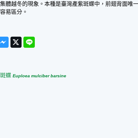
作集體越冬的現象。本種是臺灣產紫斑蝶中，前翅背面唯
常容易區分。
ook
Messenger
Twitter
Line
篇
紫斑蝶
Euploea mulciber barsine