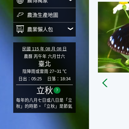
農博萬象
農漁生產地圖
農業懶人包
民國 115 年 08 月 08 日
農曆 丙午年 六月廿六
臺北
陰陣雨或雷雨 27~31 ℃
日出：05:25
日落：18:34
立秋
?
每年的八月七日或八日是「立
秋」的時節。「立秋」是節氣
邁入秋涼的先聲，表示酷熱難
熬的夏天即將過去，涼爽舒適
的秋天就要來了。不過，由於