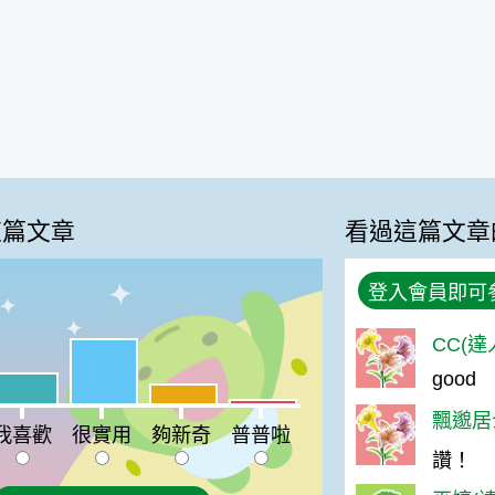
這篇文章
看過這篇文章
登入會員即可
CC(達
很實用:53%
good
喜歡:25%
夠新奇:16%
普普啦:3%
飄邈居士
我喜歡
很實用
夠新奇
普普啦
讚！