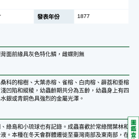
r
1877
發表年份
翅背面前緣具灰色特化鱗，雌蝶則無
為桑科的榕樹、大葉赤榕、雀榕、白肉榕、薜荔和垂榕
有淺凹陷和縱稜，幼蟲齡期共分為五齡，幼蟲身上有四
為水銀或青銅色具強烈的金屬光澤。
圖
湖、綠島和小琉球也有記錄。成蟲喜歡於常綠闊葉林和
鑑
汁液。本種在冬天會群體遷徙至臺灣南部及東南部，在
查