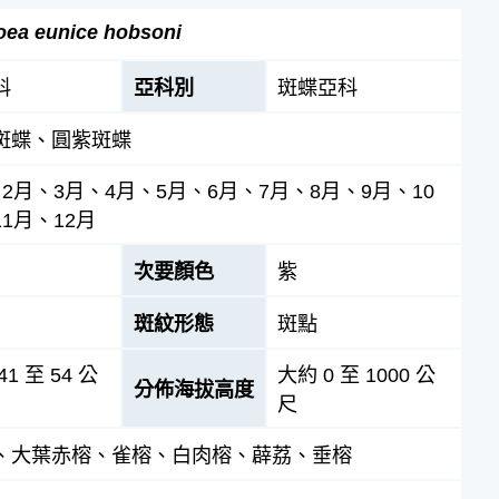
oea eunice hobsoni
科
亞科別
斑蝶亞科
斑蝶、圓紫斑蝶
、2月、3月、4月、5月、6月、7月、8月、9月、10
1月、12月
次要顏色
紫
斑紋形態
斑點
1 至 54 公
大約 0 至 1000 公
分佈海拔高度
尺
、大葉赤榕、雀榕、白肉榕、薜荔、垂榕