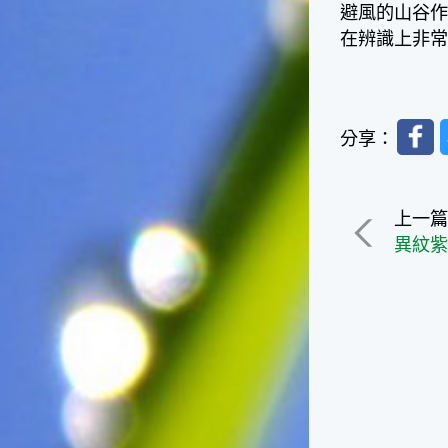
避風的山谷
一般家庭在喜慶時常選用的水
在辨識上非
果。在民間，人們相信吃了龍
眼肉，子孫會做大官，而且龍
眼又稱為「福圓」，所以有句
俗諺是這麼說的：「食福圓生
子生孫中狀元」，可見龍眼在
Faceb
分享：
民間流傳的說法中是種有「福
氣」的水果喔！◎節氣生活在
這個節氣裡，最重要的節日就
是八月八日的父親節了。或許
上一
因為父親節不一定逢到星期日
異紋
的關係，父親節在感覺上似乎
沒有母親節來得熱絡。不過，
父親為家庭付出的辛苦與努力
可不亞於母親喔！小朋友應該
趁著一年一度的父親節，對爸
爸表達出心中的敬重與關愛，
相信平日辛勞的爸爸知道你的
心意後，一定會非常高興的。
◎節氣俗諺1.「雷打秋，年冬
高地半收，低地水漂流」這句