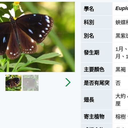
Eupl
學名
科別
蛺蝶
別名
黑紫
1月
發生期
月、1
主要顏色
黑褐
是否有尾突
否
大約 4
翅長
厘
寄主植物
榕樹