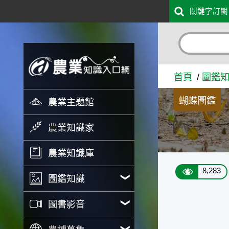
:::
關鍵字訂閱
跳到主要內容
圓翅紫斑蝶 - 農業知識入口
首頁
圖鑑
蝴蝶圖鑑
農業主題館
農業知識家
農業知識庫
8,283
圖鑑知識
圖書影音