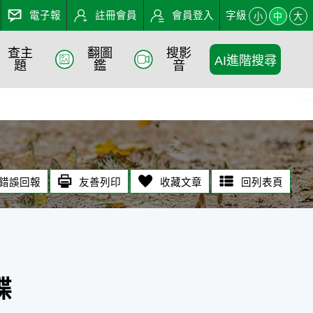
電子報
註冊會員
會員登入
字級
小
中
大
查主
翻圖
搜影
AI進階搜尋
題
鑑
音
:::
錯誤回報
友善列印
收藏文章
回列表頁
蝶