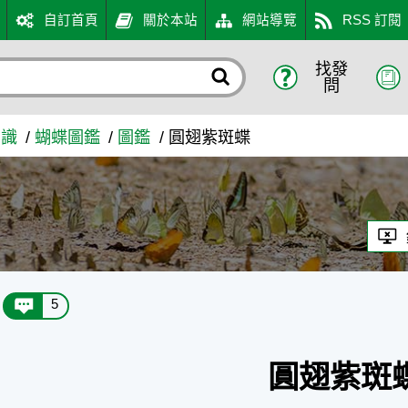
自訂首頁
關於本站
網站導覽
RSS 訂閱
找發
網
問
知識
蝴蝶圖鑑
圖鑑
圓翅紫斑蝶
5
圓翅紫斑