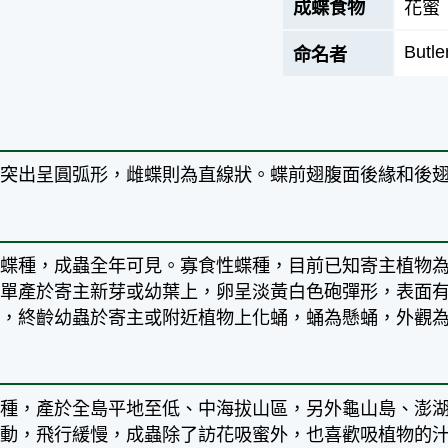
成蝶食物
花蜜
Butle
命名者
緣突出呈圓弧形，雌蝶則為直線狀。蝶前翅腹面後緣和後
代蝶種，成蟲全年可見。寡食性蝶種，目前已知寄主植物
卵單產於寄主新芽或幼葉上，卵呈淡黃白色砲彈形，表面
起，終齡幼蟲於寄主或附近植物上化蛹，蛹為懸蛹，外觀
亞種，產於全島平地至低、中海拔山區，另外龜山島、澎
活動，飛行緩慢，成蟲除了訪花吸蜜外，也喜歡吸植物的