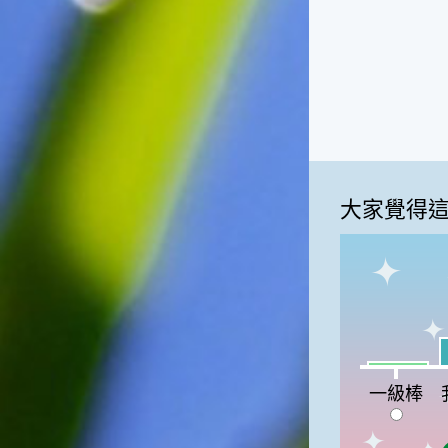
俗諺的意思是：立秋這一天如
果打雷，對二期水稻的收成會
有不好的影響。所以對農夫而
言，立秋日是十分忌諱打雷的
喔！2.「六月秋，快溜溜；七
月秋，秋後油」這句俗諺的意
思是：根據老一輩人的說法，
如果立秋這一天是在農曆六
月，則漁民的作業期會比較早
結束；如果「立秋日」在七
大家覺得
月，則天氣會持續穩定，今年
的捕魚季節就會比較長，而漁
民們的收入也會相對提高呢！
我
一級棒:3%
一級棒