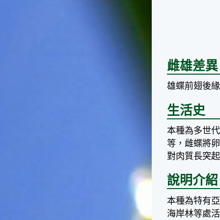
台灣屬於亞熱帶氣候，所以此
時的實際氣候和節氣名稱會不
太一致，天氣依然十分炎熱，
大概要再經過兩個月後，才能
感受到明顯的季節改變。◎節
氣小農夫我國以農立國，在大
雌雄差異
暑過後，秋天的開始是以「立
秋」節氣為準。農夫們一定要
趕在立秋前後完成插秧工作，
雄蝶前翅後
否則再晚的話，就會影響稻作
的生長。因為二期稻作最怕的
生活史
是遇上低溫期，稻子會長不
好，所以選對時機插秧播種是
本種為多世
很重要的。◎節氣小漁夫在這
等，雌蝶將
個時節，台灣周圍海域的水溫
對肉質長突
仍然偏高，所以此時的漁獲還
是多屬於暖水魚，例如東部的
說明介紹
海域可以捕獲到鮮美的立翅旗
魚，在高雄外海有小串、烏
賊，澎湖附近則有鰆、蝦可以
本種為特有
捕獲。◎節氣小園丁這個節氣
海岸林等處
是龍眼的盛產期，「龍眼」是