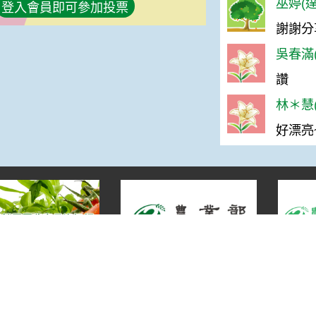
巫婷(達
登入會員即可參加投票
謝謝分
吳春滿(
讚
林＊慧(
好漂亮