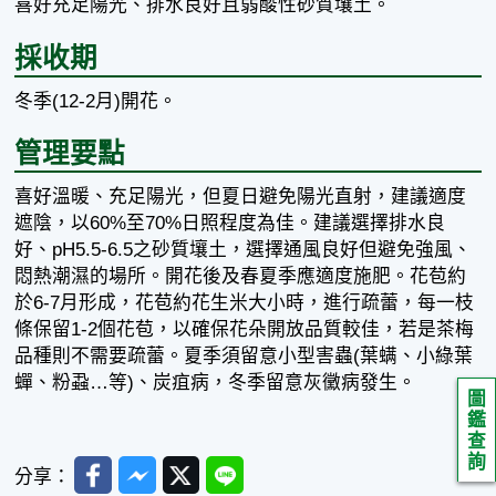
喜好充足陽光、排水良好且弱酸性砂質壤土。
採收期
冬季(12-2月)開花。
管理要點
喜好溫暖、充足陽光，但夏日避免陽光直射，建議適度
遮陰，以60%至70%日照程度為佳。建議選擇排水良
好、pH5.5-6.5之砂質壤土，選擇通風良好但避免強風、
悶熱潮濕的場所。開花後及春夏季應適度施肥。花苞約
於6-7月形成，花苞約花生米大小時，進行疏蕾，每一枝
條保留1-2個花苞，以確保花朵開放品質較佳，若是茶梅
品種則不需要疏蕾。夏季須留意小型害蟲(葉螨、小綠葉
蟬、粉蝨…等)、炭疽病，冬季留意灰黴病發生。
圖
鑑
查
詢
Facebook
Messenger
Twitter
Line
分享：