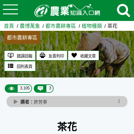
:::
跳到主要內容
茶花 - 農業知識入口網
:::
首頁
農博萬象
都市農耕專區
植物種類
茶花
都市農耕專區
錯誤回報
友善列印
收藏文章
回列表頁
3,105
3
講者：
許芳寧
茶花