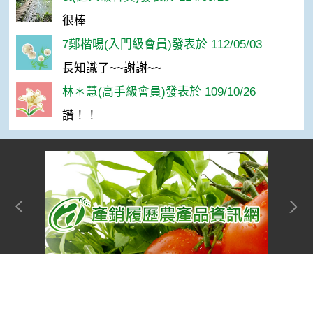
很棒
7鄭楷暘(入門級會員)發表於 112/05/03
長知識了~~謝謝~~
林＊慧(高手級會員)發表於 109/10/26
讚！！
網站單元