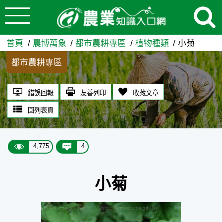
:::
跳到主要內容
小菊 - 農業知識入口網
:::
首頁
農博萬象
都市農耕專區
植物種類
小菊
都市農耕專區
錯誤回報
友善列印
收藏文章
回列表頁
4,775
4
小菊