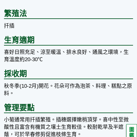
繁殖法
扦插
生育適期
喜好日照充足、涼至暖溫、排水良好、通風之環境，生
育溫度約20-30℃
採收期
秋冬季(10-2月)開花。花朵可作為泡茶、料理、糕點之原
料。
管理要點
小菊通常用扦插繁殖。插穗選擇嫩梢頂芽。喜中性至微
酸性且富含有機質之壤土生育較佳。較耐乾旱及半遮
圖
蔭，可於早春修剪促進枝條生育。
鑑