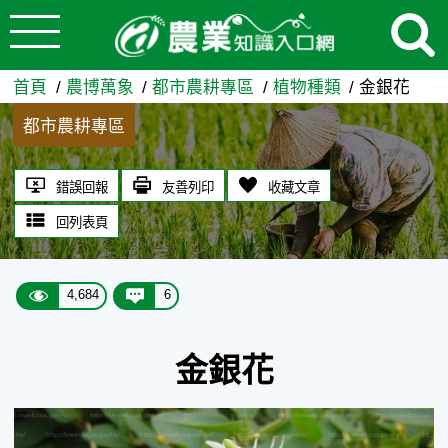
:::
跳到主要內容
金銀花 - 農業知識入口網
:::
首頁
農博萬象
都市農耕專區
植物種類
金銀花
都市農耕專區
錯誤回報
友善列印
收藏文章
回列表頁
4,684
6
金銀花