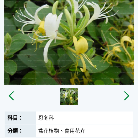
忍冬科
盆花植物、食用花卉