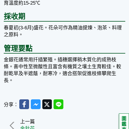
育溫度約15-25℃
採收期
春夏初(3-6月)盛花。花朵可作為精油提煉、泡茶、料理
之原料。
管理要點
金銀花通常用扦插繁殖。插穗選擇稍木質化的成熟枝
條。喜中性至微酸性且富含有機質之壤土生育較佳。較
耐乾旱及半遮蔭，耐寒冷，適合搭架促進枝條攀爬生
長。
Facebook
Messenger
Twitter
Line
分享：
圖
上一篇
鑑
金針花