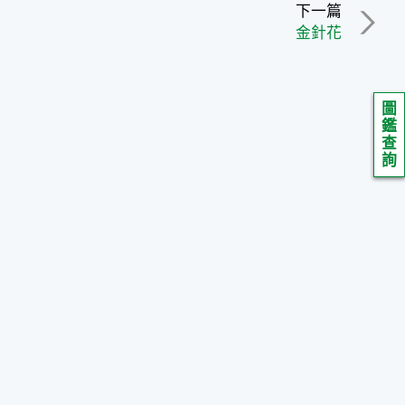
下一篇
金針花
圖
鑑
查
詢