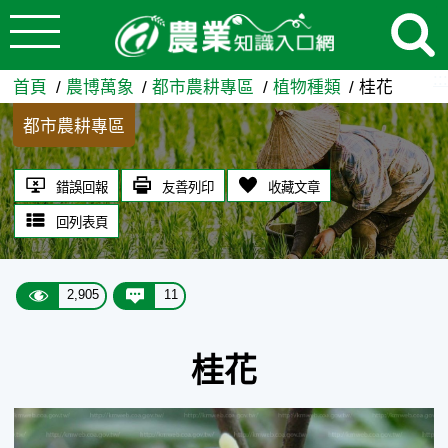
:::
跳到主要內容
桂花 - 農業知識入口網
:::
首頁
農博萬象
都市農耕專區
植物種類
桂花
都市農耕專區
錯誤回報
友善列印
收藏文章
回列表頁
2,905
11
桂花