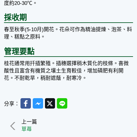
度約20-30℃。
採收期
春至秋季(5-10月)開花。花朵可作為精油提煉、泡茶、料
理、糕點之原料。
管理要點
桂花通常用扦插繁殖。插穗選擇稍木質化的枝條。喜微
酸性且富含有機質之壤土生育較佳，增加磷肥有利開
花。不耐乾旱，稍耐遮蔭，耐寒冷。
Facebook
Messenger
Twitter
Line
分享：
上一篇
草苺