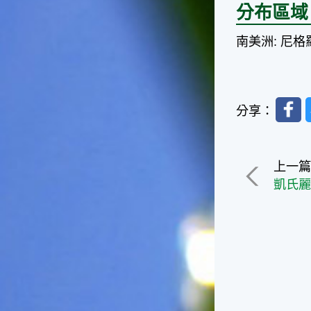
台灣屬於亞熱帶氣候，所以此
分布區域
時的實際氣候和節氣名稱會不
太一致，天氣依然十分炎熱，
南美洲: 尼
大概要再經過兩個月後，才能
感受到明顯的季節改變。◎節
氣小農夫我國以農立國，在大
暑過後，秋天的開始是以「立
Faceb
秋」節氣為準。農夫們一定要
分享：
趕在立秋前後完成插秧工作，
否則再晚的話，就會影響稻作
的生長。因為二期稻作最怕的
是遇上低溫期，稻子會長不
上一
好，所以選對時機插秧播種是
凱氏
很重要的。◎節氣小漁夫在這
個時節，台灣周圍海域的水溫
仍然偏高，所以此時的漁獲還
是多屬於暖水魚，例如東部的
海域可以捕獲到鮮美的立翅旗
魚，在高雄外海有小串、烏
賊，澎湖附近則有鰆、蝦可以
捕獲。◎節氣小園丁這個節氣
是龍眼的盛產期，「龍眼」是