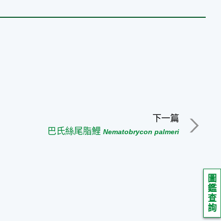
下一篇
巴氏絲尾脂鯉
Nematobrycon palmeri
圖
鑑
查
詢