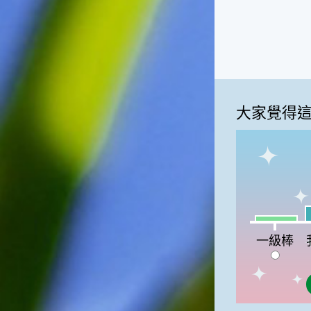
俗諺的意思是：立秋這一天如
果打雷，對二期水稻的收成會
有不好的影響。所以對農夫而
言，立秋日是十分忌諱打雷的
喔！2.「六月秋，快溜溜；七
月秋，秋後油」這句俗諺的意
思是：根據老一輩人的說法，
大家覺得
如果立秋這一天是在農曆六
月，則漁民的作業期會比較早
結束；如果「立秋日」在七
月，則天氣會持續穩定，今年
的捕魚季節就會比較長，而漁
民們的收入也會相對提高呢！
我
一級棒:7%
一級棒