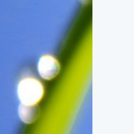
一般家庭在喜慶時常選用的水
果。在民間，人們相信吃了龍
眼肉，子孫會做大官，而且龍
眼又稱為「福圓」，所以有句
俗諺是這麼說的：「食福圓生
子生孫中狀元」，可見龍眼在
民間流傳的說法中是種有「福
氣」的水果喔！◎節氣生活在
這個節氣裡，最重要的節日就
是八月八日的父親節了。或許
因為父親節不一定逢到星期日
的關係，父親節在感覺上似乎
沒有母親節來得熱絡。不過，
父親為家庭付出的辛苦與努力
可不亞於母親喔！小朋友應該
趁著一年一度的父親節，對爸
爸表達出心中的敬重與關愛，
相信平日辛勞的爸爸知道你的
心意後，一定會非常高興的。
◎節氣俗諺1.「雷打秋，年冬
高地半收，低地水漂流」這句