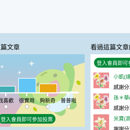
這篇文章
看過這篇文章
登入會員即可
小凱(達
很實用:44%
感謝分
夠新奇:27%
喜歡:20%
普普啦:2%
孫＊華(
我喜歡
很實用
夠新奇
普普啦
感謝分
米寶(高
登入會員即可參加投票
謝謝分