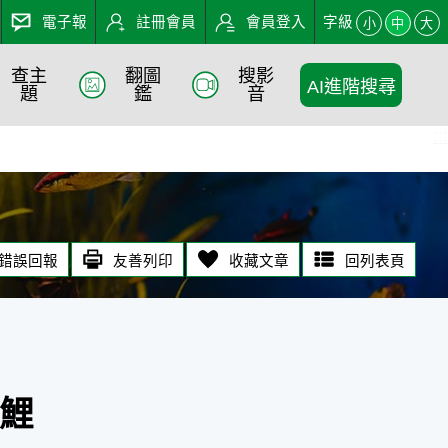
電子報
註冊會員
會員登入
字級
小
中
大
查主
翻圖
搜影
AI進階搜尋
題
鑑
音
:::
錯誤回報
友善列印
收藏文章
回列表頁
鯉