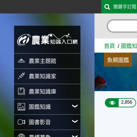
:::
關鍵字訂閱
跳到主要內容
布氏半線脂鯉 - 農業知識入
首頁
圖鑑
魚類圖鑑
農業主題館
農業知識家
農業知識庫
2,856
圖鑑知識
圖書影音