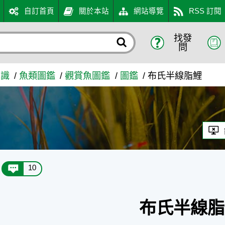
自訂首頁
關於本站
網站導覽
RSS 訂閱
找發
口網
問
知識
魚類圖鑑
觀賞魚圖鑑
圖鑑
布氏半線脂鯉
10
布氏半線脂