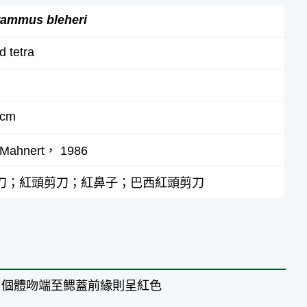
ammus bleheri
d tetra
 cm
 Mahnert， 1986
刀；紅頭剪刀；紅鼻子；巴西紅頭剪刀
，個體吻端至鰓蓋前緣則呈紅色