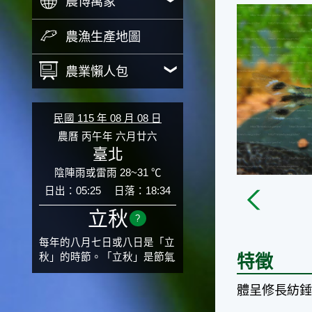
農博萬象
農漁生產地圖
農業懶人包
民國 115 年 08 月 08 日
農曆 丙午年 六月廿六
臺北
陰陣雨或雷雨 28~31 ℃
日出：05:25
日落：18:34
立秋
?
每年的八月七日或八日是「立
秋」的時節。「立秋」是節氣
特徵
邁入秋涼的先聲，表示酷熱難
熬的夏天即將過去，涼爽舒適
體呈修長紡
的秋天就要來了。不過，由於