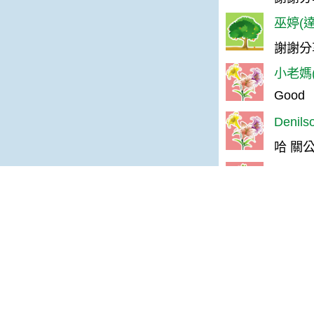
巫婷(達
謝謝分
小老媽(
Good
Denil
哈 關
Ashle
應該叫
林＊慧(
長知識
Stanl
有意思