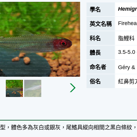
Hemigr
學名
Firehea
英文名稱
科名
脂鯉科
3.5-5.0
體長
命名者
Géry &
俗名
紅鼻剪
錘型，體色多為灰白或銀灰，尾鰭具縱向相間之黑白條紋