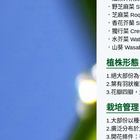
台灣屬於亞熱帶氣候，所以此
．野芝麻菜 Sylve
時的實際氣候和節氣名稱會不
．芝麻菜 Roquet
太一致，天氣依然十分炎熱，
大概要再經過兩個月後，才能
．香花芥蘭 Sweet
感受到明顯的季節改變。◎節
．獨行菜 Cress
氣小農夫我國以農立國，在大
．水芥菜 Water 
暑過後，秋天的開始是以「立
．山葵 Wasabi(
秋」節氣為準。農夫們一定要
趕在立秋前後完成插秧工作，
否則再晚的話，就會影響稻作
植株形態
的生長。因為二期稻作最怕的
是遇上低溫期，稻子會長不
1.絕大部份
好，所以選對時機插秧播種是
2.葉有羽狀
很重要的。◎節氣小漁夫在這
3.花瓣四瓣
個時節，台灣周圍海域的水溫
仍然偏高，所以此時的漁獲還
栽培管理
是多屬於暖水魚，例如東部的
海域可以捕獲到鮮美的立翅旗
魚，在高雄外海有小串、烏
1.大部份以
賊，澎湖附近則有鰆、蝦可以
2.廣泛分布
捕獲。◎節氣小園丁這個節氣
3.開花條件
是龍眼的盛產期，「龍眼」是