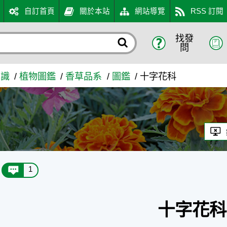
自訂首頁
關於本站
網站導覽
RSS 訂閱
找發
問
知識
植物圖鑑
香草品系
圖鑑
十字花科
1
十字花科