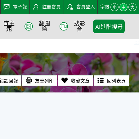
電子報
註冊會員
會員登入
字級
小
中
大
查主
翻圖
搜影
AI進階搜尋
題
鑑
音
:::
錯誤回報
友善列印
收藏文章
回列表頁