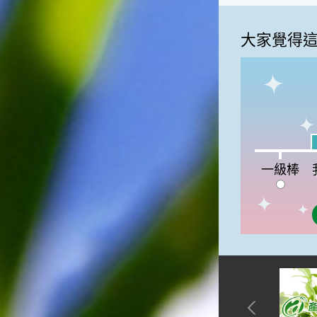
俗諺的意思是：立秋這一天如
果打雷，對二期水稻的收成會
大家覺得
有不好的影響。所以對農夫而
言，立秋日是十分忌諱打雷的
喔！2.「六月秋，快溜溜；七
月秋，秋後油」這句俗諺的意
思是：根據老一輩人的說法，
如果立秋這一天是在農曆六
月，則漁民的作業期會比較早
結束；如果「立秋日」在七
我
月，則天氣會持續穩定，今年
一級棒:0%
一級棒
的捕魚季節就會比較長，而漁
民們的收入也會相對提高呢！