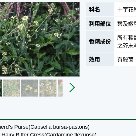
科名
十字花
利用部位
葉及嫩
所有種類以
香精成份
之芥末
效用
有殺菌
’s Purse(Capsella bursa-pastoris)
y Bitter Cress(Cardamine flexuosa)