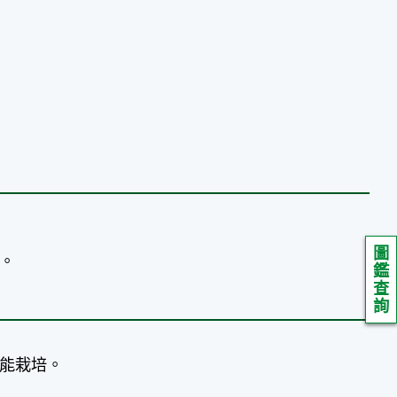
圖
。
鑑
查
詢
才能栽培。