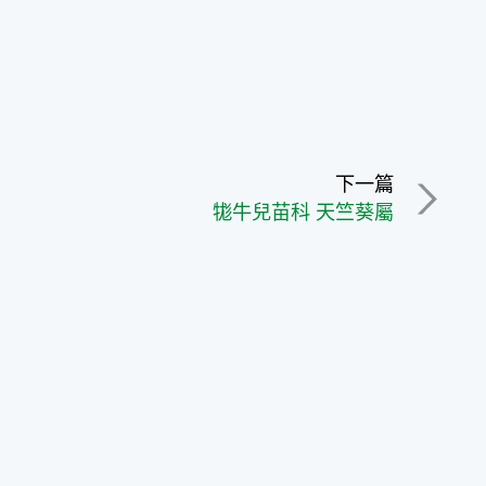
下一篇
牻牛兒苗科 天竺葵屬