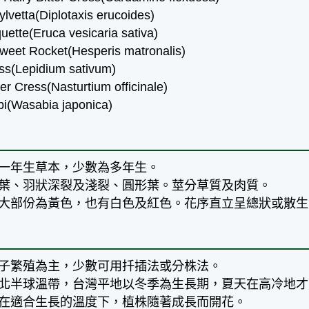
tta(Diplotaxis erucoides)
te(Eruca vesicaria sativa)
 Rocket(Hesperis matronalis)
(Lepidium sativum)
Cress(Nasturtium officinale)
Wasabia japonica)
為一年生草本，少數為多年生。
複葉、羽狀深裂及淺裂、圓形葉。莖分草質及肉質。
，大部份為黃色，也有白色及紅色。花序直立呈總狀或散生
種子繁殖為主，少數可用扦插法或分株法。
於北半球溫帶，台灣平地以冬季為生長期，夏天在高冷地
：在適合生長的溫度下，植株隨著成長而開花。