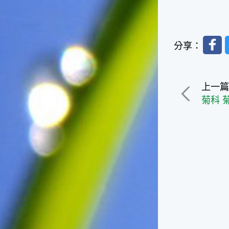
一般家庭在喜慶時常選用的水
果。在民間，人們相信吃了龍
眼肉，子孫會做大官，而且龍
Faceb
眼又稱為「福圓」，所以有句
分享：
俗諺是這麼說的：「食福圓生
子生孫中狀元」，可見龍眼在
民間流傳的說法中是種有「福
氣」的水果喔！◎節氣生活在
上一
這個節氣裡，最重要的節日就
菊科 
是八月八日的父親節了。或許
因為父親節不一定逢到星期日
的關係，父親節在感覺上似乎
沒有母親節來得熱絡。不過，
父親為家庭付出的辛苦與努力
可不亞於母親喔！小朋友應該
趁著一年一度的父親節，對爸
爸表達出心中的敬重與關愛，
相信平日辛勞的爸爸知道你的
心意後，一定會非常高興的。
◎節氣俗諺1.「雷打秋，年冬
高地半收，低地水漂流」這句