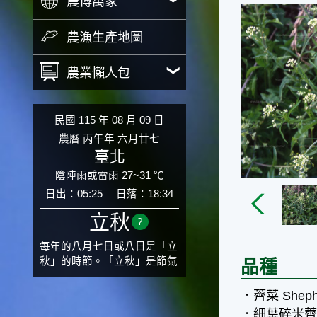
農博萬象
農漁生產地圖
農業懶人包
民國 115 年 08 月 09 日
農曆 丙午年 六月廿七
臺北
陰陣雨或雷雨 27~31 ℃
日出：05:25
日落：18:34
立秋
?
每年的八月七日或八日是「立
秋」的時節。「立秋」是節氣
品種
邁入秋涼的先聲，表示酷熱難
熬的夏天即將過去，涼爽舒適
．薺菜 Shepherd
的秋天就要來了。不過，由於
．細葉碎米薺 Hair