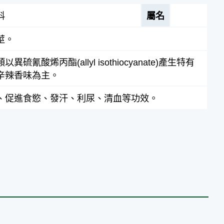
科
屬名
莖。
異硫氰酸烯丙酯(allyl isothiocyanate)產生特有
辛辣香味為主。
、促進食慾、發汗、利尿、清血等功效。