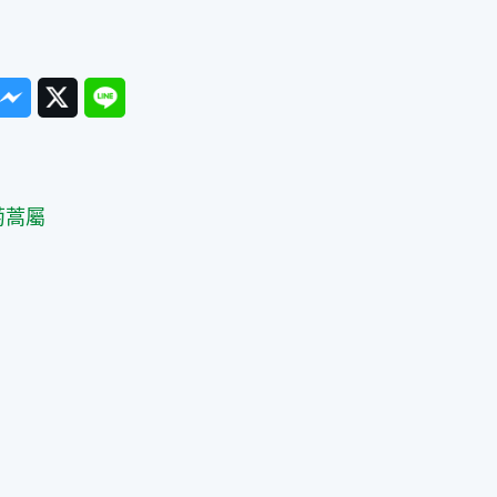
ook
Messenger
Twitter
Line
篇
菊蒿屬