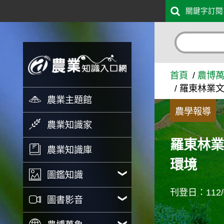
:::
關鍵字訂閱
跳到主要內容
羅東林業文化園區舉辦外來種
首頁
農博
羅東林業文
農業主題館
農學報導
農業知識家
羅東林業
農業知識庫
環境
圖鑑知識
刊登日：112/0
圖書影音