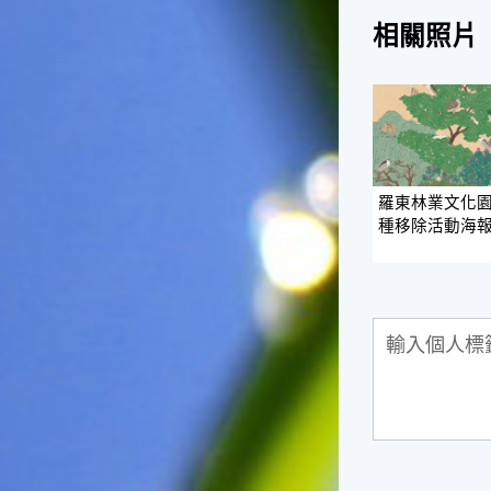
台灣屬於亞熱帶氣候，所以此
時的實際氣候和節氣名稱會不
相關照片
太一致，天氣依然十分炎熱，
大概要再經過兩個月後，才能
感受到明顯的季節改變。◎節
氣小農夫我國以農立國，在大
暑過後，秋天的開始是以「立
秋」節氣為準。農夫們一定要
趕在立秋前後完成插秧工作，
羅東林業文化
否則再晚的話，就會影響稻作
種移除活動海
的生長。因為二期稻作最怕的
是遇上低溫期，稻子會長不
好，所以選對時機插秧播種是
很重要的。◎節氣小漁夫在這
個時節，台灣周圍海域的水溫
仍然偏高，所以此時的漁獲還
是多屬於暖水魚，例如東部的
海域可以捕獲到鮮美的立翅旗
魚，在高雄外海有小串、烏
賊，澎湖附近則有鰆、蝦可以
捕獲。◎節氣小園丁這個節氣
是龍眼的盛產期，「龍眼」是