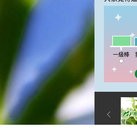
俗諺的意思是：立秋這一天如
果打雷，對二期水稻的收成會
有不好的影響。所以對農夫而
言，立秋日是十分忌諱打雷的
喔！2.「六月秋，快溜溜；七
月秋，秋後油」這句俗諺的意
一級棒:30
我
思是：根據老一輩人的說法，
如果立秋這一天是在農曆六
一級棒
月，則漁民的作業期會比較早
結束；如果「立秋日」在七
月，則天氣會持續穩定，今年
的捕魚季節就會比較長，而漁
民們的收入也會相對提高呢！