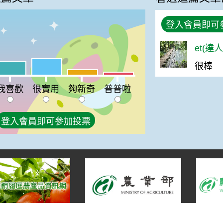
登入會員即可
et(達
%
很實用:30%
很棒
喜歡:25%
夠新奇:10%
普普啦:5%
我喜歡
很實用
夠新奇
普普啦
登入會員即可參加投票