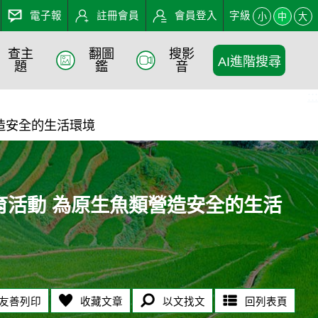
電子報
註冊會員
會員登入
字級
小
中
大
查主
翻圖
搜影
AI進階搜尋
生魚類營造安全的生活環境 
題
鑑
音
:::
造安全的生活環境
育活動 為原生魚類營造安全的生活
友善列印
收藏文章
以文找文
回列表頁