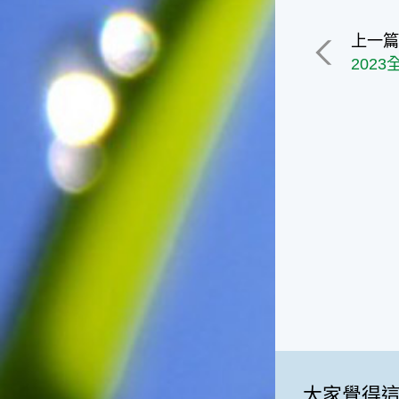
一般家庭在喜慶時常選用的水
果。在民間，人們相信吃了龍
上一
眼肉，子孫會做大官，而且龍
202
眼又稱為「福圓」，所以有句
俗諺是這麼說的：「食福圓生
子生孫中狀元」，可見龍眼在
民間流傳的說法中是種有「福
氣」的水果喔！◎節氣生活在
這個節氣裡，最重要的節日就
是八月八日的父親節了。或許
因為父親節不一定逢到星期日
的關係，父親節在感覺上似乎
沒有母親節來得熱絡。不過，
父親為家庭付出的辛苦與努力
可不亞於母親喔！小朋友應該
趁著一年一度的父親節，對爸
爸表達出心中的敬重與關愛，
相信平日辛勞的爸爸知道你的
心意後，一定會非常高興的。
◎節氣俗諺1.「雷打秋，年冬
大家覺得
高地半收，低地水漂流」這句