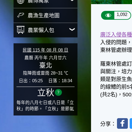
農博萬象
1,092
農漁生產地圖
農業懶人包
廣泛入侵各
入侵的問題
東林管處辦
民國 115 年 08 月 08 日
農曆 丙午年 六月廿六
羅東林管處訂
臺北
與關注，培力
陰陣雨或雷雨 28~31 ℃
類是對原生
日出：05:25
日落：18:34
的線鱧的前5
立秋
?
(共2名)，
每年的八月七日或八日是「立
秋」的時節。「立秋」是節氣
邁入秋涼的先聲，表示酷熱難
Faceb
熬的夏天即將過去，涼爽舒適
分享：
的秋天就要來了。不過，由於