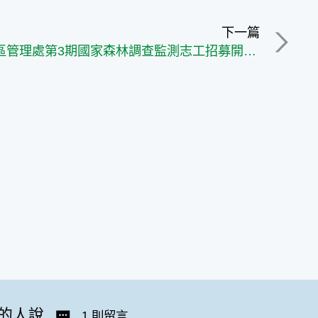
下一篇
臺東林區管理處第3期國家森林調查監測志工招募開跑囉!
的人說
1 則留言