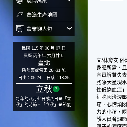
農博萬象
農漁生產地圖
農業懶人包
民國 115 年 08 月 07 日
農曆 丙午年 六月廿五
文/林育安 
臺北
身體所需，
陰陣雨或雷雨 28~31 ℃
內電解質失去
日出：05:24
日落：18:35
胞漲大呈現
立秋
?
性低鈉血症」
細胞因滲透
每年的八月七日或八日是「立
痛、心情煩悶
秋」的時節。「立秋」是節氣
邁入秋涼的先聲，表示酷熱難
力的小孩，
熬的夏天即將過去，涼爽舒適
護人員會調
的秋天就要來了。不過，由於
離子的濃度而