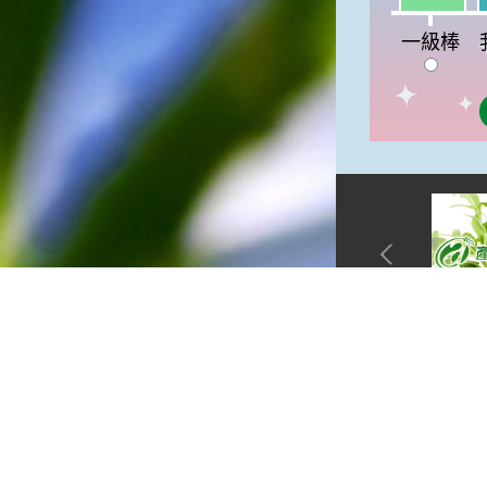
一級棒:21
俗諺的意思是：立秋這一天如
果打雷，對二期水稻的收成會
一級棒
有不好的影響。所以對農夫而
言，立秋日是十分忌諱打雷的
喔！2.「六月秋，快溜溜；七
月秋，秋後油」這句俗諺的意
思是：根據老一輩人的說法，
如果立秋這一天是在農曆六
月，則漁民的作業期會比較早
結束；如果「立秋日」在七
月，則天氣會持續穩定，今年
的捕魚季節就會比較長，而漁
民們的收入也會相對提高呢！
網站單元
隱私權保護
資訊安全政