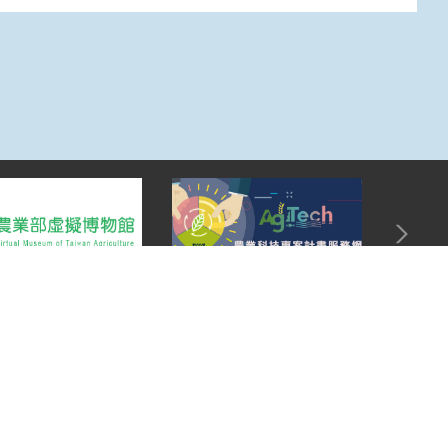
Top
:::