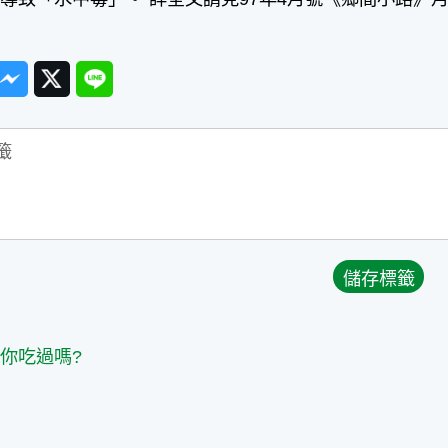
ook
Messenger
Twitter
Line
篇
你吃過嗎?