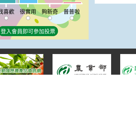
%
普普啦:4%
夠新奇:0%
我喜歡
很實用
夠新奇
普普啦
登入會員即可參加投票
宣告
地址：100212 臺北市中正區南海路 37 號
策
電話：(02)2381-2991