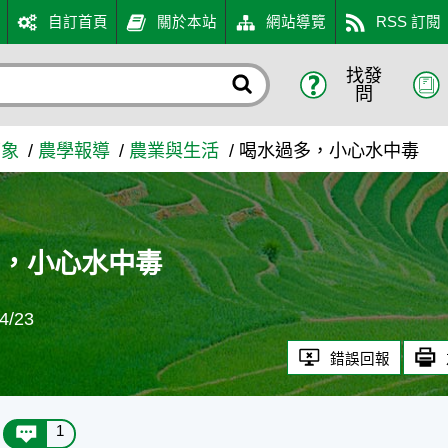
自訂首頁
關於本站
網站導覽
RSS 訂閱
找發
農業知識入口網
問
萬象
農學報導
農業與生活
喝水過多，小心水中毒
多，小心水中毒
/23
錯誤回報
1