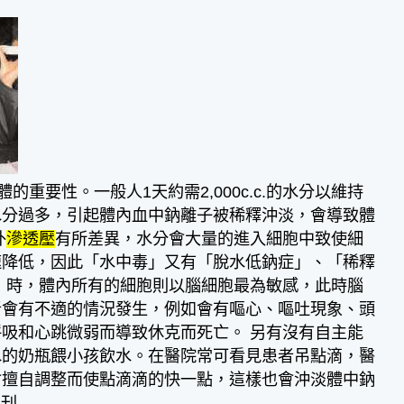
重要性。一般人1天約需2,000c.c.的水分以維持
水分過多，引起體內血中鈉離子被稀釋沖淡，會導致體
外
滲透壓
有所差異，水分會大量的進入細胞中致使細
速降低，因此「水中毒」又有「脫水低鈉症」、「稀釋
」時，體內所有的細胞則以腦細胞最為敏感，此時腦
者會有不適的情況發生，例如會有嘔心、嘔吐現象、頭
吸和心跳微弱而導致休克而死亡。 另有沒有自主能
水的奶瓶餵小孩飲水。在醫院常可看見患者吊點滴，醫
會擅自調整而使點滴滴的快一點，這樣也會沖淡體中鈉
月刊