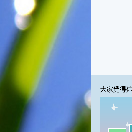
一般家庭在喜慶時常選用的水
果。在民間，人們相信吃了龍
眼肉，子孫會做大官，而且龍
眼又稱為「福圓」，所以有句
俗諺是這麼說的：「食福圓生
子生孫中狀元」，可見龍眼在
民間流傳的說法中是種有「福
氣」的水果喔！◎節氣生活在
這個節氣裡，最重要的節日就
是八月八日的父親節了。或許
因為父親節不一定逢到星期日
的關係，父親節在感覺上似乎
沒有母親節來得熱絡。不過，
父親為家庭付出的辛苦與努力
大家覺得
可不亞於母親喔！小朋友應該
趁著一年一度的父親節，對爸
爸表達出心中的敬重與關愛，
相信平日辛勞的爸爸知道你的
心意後，一定會非常高興的。
◎節氣俗諺1.「雷打秋，年冬
我
高地半收，低地水漂流」這句