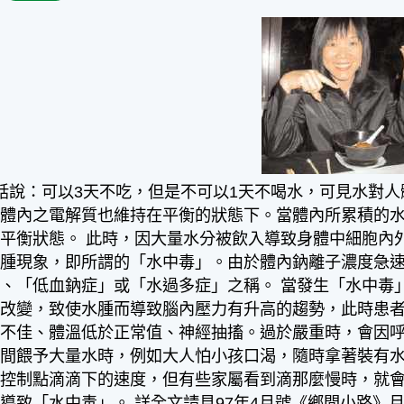
俗話說：可以3天不吃，但是不可以1天不喝水，可見水對人體的
且體內之電解質也維持在平衡的狀態下。當體內所累積的
平衡狀態。 此時，因大量水分被飲入導致身體中細胞內
水腫現象，即所謂的「水中毒」。由於體內鈉離子濃度急
、「低血鈉症」或「水過多症」之稱。 當發生「水中毒
壓改變，致使水腫而導致腦內壓力有升高的趨勢，此時患
不佳、體溫低於正常值、神經抽搐。過於嚴重時，會因呼
瞬間餵予大量水時，例如大人怕小孩口渴，隨時拿著裝有
節控制點滴滴下的速度，但有些家屬看到滴那麼慢時，就
導致「水中毒」。 詳全文請見97年4月號《鄉間小路》