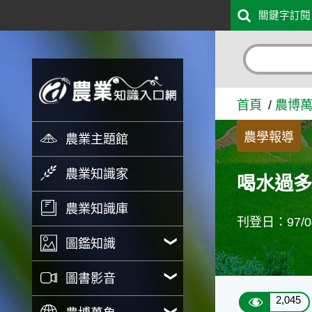
:::
關鍵字訂閱
跳到主要內容
喝水過多，小心水中毒 - 
首頁
農博
農學報導
農業主題館
農業知識家
喝水過
農業知識庫
刊登日：97/04
圖鑑知識
圖書影音
2,045