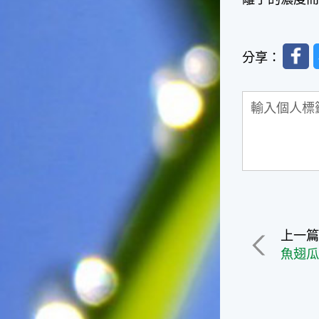
台灣屬於亞熱帶氣候，所以此
時的實際氣候和節氣名稱會不
太一致，天氣依然十分炎熱，
大概要再經過兩個月後，才能
Faceb
分享：
感受到明顯的季節改變。◎節
氣小農夫我國以農立國，在大
暑過後，秋天的開始是以「立
秋」節氣為準。農夫們一定要
趕在立秋前後完成插秧工作，
否則再晚的話，就會影響稻作
的生長。因為二期稻作最怕的
是遇上低溫期，稻子會長不
好，所以選對時機插秧播種是
很重要的。◎節氣小漁夫在這
個時節，台灣周圍海域的水溫
仍然偏高，所以此時的漁獲還
上一
是多屬於暖水魚，例如東部的
魚翅瓜
海域可以捕獲到鮮美的立翅旗
魚，在高雄外海有小串、烏
賊，澎湖附近則有鰆、蝦可以
捕獲。◎節氣小園丁這個節氣
是龍眼的盛產期，「龍眼」是