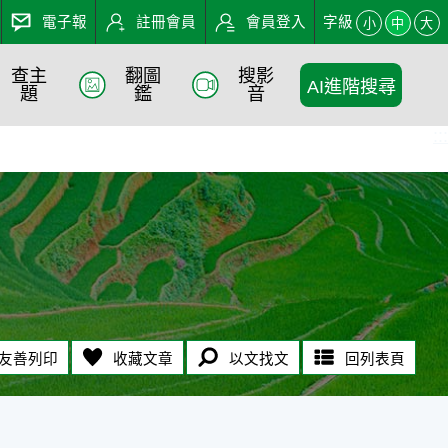
電子報
註冊會員
會員登入
字級
小
中
大
查主
翻圖
搜影
AI進階搜尋
題
鑑
音
:::
友善列印
收藏文章
以文找文
回列表頁