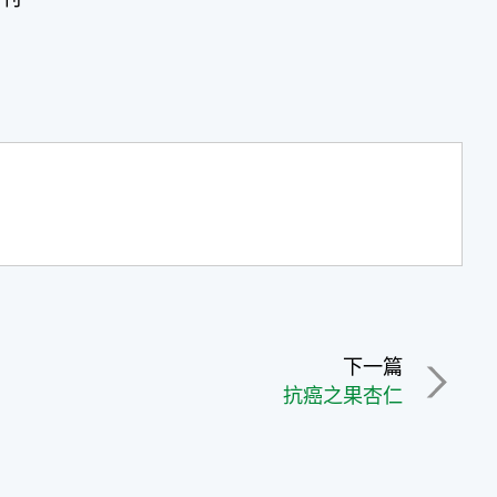
下一篇
抗癌之果杏仁