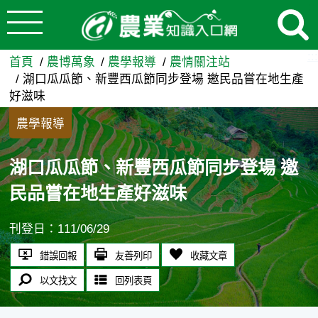
:::
跳到主要內容
湖口瓜瓜節、新豐西瓜節同步登
:::
首頁
農博萬象
農學報導
農情關注站
湖口瓜瓜節、新豐西瓜節同步登場 邀民品嘗在地生產
好滋味
農學報導
湖口瓜瓜節、新豐西瓜節同步登場 邀
民品嘗在地生產好滋味
刊登日：111/06/29
錯誤回報
友善列印
收藏文章
以文找文
回列表頁