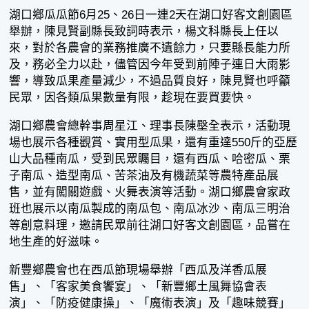
湖口鄉瓜瓜節6月25、26日一連2天在湖口好客文創園區
舉辦，陳見賢副縣長致詞時表示，楊文科縣長上任以
來，對於各農會的業務推廣不遺餘力，只要縣長能力所
及，務必全力以赴，儘管因今年受到前陣子連日大雨影
響，導致瓜果產量減少，不過品質良好，陳見賢也呼籲
民眾，因各類瓜果數量有限，趁現在要買要快。
湖口鄉農會總幹事周星江、理事長陳壂全表示，活動現
場也展示各種觀賞、實用型瓜果，還有重達550斤的亞歷
山大品種南瓜，受到民眾矚目，還有西瓜、哈密瓜、栗
子南瓜、造型南瓜、苦茶油及有機蔬菜等農特產品展
售，並有闖關遊戲、火舞表演等活動。湖口鄉農會家政
班也展示以南瓜製成的南瓜包、南瓜冰沙、南瓜三明治
等創意料理，邀請民眾前往湖口好客文創園區，品嘗在
地生產的好滋味。
新豐鄉農會也在西瓜節現場舉辦「西瓜及洋香瓜展
售」、「客家美食饗宴」、「新豐鄉土風舞協會表
演」、「防疫健康操」、「魔術表演」及「趣味競賽」