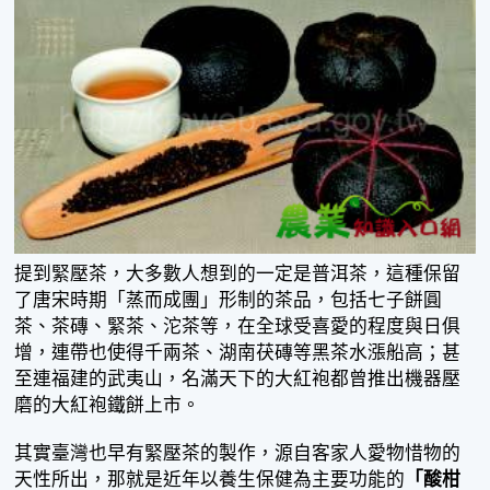
提到緊壓茶，大多數人想到的一定是普洱茶，這種保留
了唐宋時期「蒸而成團」形制的茶品，包括七子餅圓
茶、茶磚、緊茶、沱茶等，在全球受喜愛的程度與日俱
增，連帶也使得千兩茶、湖南茯磚等黑茶水漲船高；甚
至連福建的武夷山，名滿天下的大紅袍都曾推出機器壓
磨的大紅袍鐵餅上市。
其實臺灣也早有緊壓茶的製作，源自客家人愛物惜物的
天性所出，那就是近年以養生保健為主要功能的
「酸柑