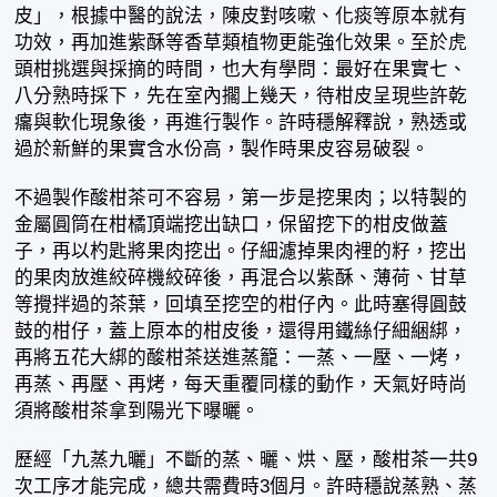
皮」，根據中醫的說法，陳皮對咳嗽、化痰等原本就有
功效，再加進紫酥等香草類植物更能強化效果。至於虎
頭柑挑選與採摘的時間，也大有學問：最好在果實七、
八分熟時採下，先在室內擱上幾天，待柑皮呈現些許乾
癟與軟化現象後，再進行製作。許時穩解釋說，熟透或
過於新鮮的果實含水份高，製作時果皮容易破裂。
不過製作酸柑茶可不容易，第一步是挖果肉；以特製的
金屬圓筒在柑橘頂端挖出缺口，保留挖下的柑皮做蓋
子，再以杓匙將果肉挖出。仔細濾掉果肉裡的籽，挖出
的果肉放進絞碎機絞碎後，再混合以紫酥、薄荷、甘草
等攪拌過的茶葉，回填至挖空的柑仔內。此時塞得圓鼓
鼓的柑仔，蓋上原本的柑皮後，還得用鐵絲仔細綑綁，
再將五花大綁的酸柑茶送進蒸籠：一蒸、一壓、一烤，
再蒸、再壓、再烤，每天重覆同樣的動作，天氣好時尚
須將酸柑茶拿到陽光下曝曬。
歷經「九蒸九曬」不斷的蒸、曬、烘、壓，酸柑茶一共9
次工序才能完成，總共需費時3個月。許時穩說蒸熟、蒸