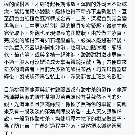
透的酸柑茶，才經得起長期陳放。渾圓的外觀因不斷乾
燥、緊結而縮小變皺，鐵絲也得不斷拆下重新綑綁，直
至顏色由紅橙色逐漸轉成金黃、土黃、深褐色到完全變
黑為止，其中更以特別訂製的機具多次緊壓，鐵絲才能
完全取下，外觀也呈現漂亮的花瓣狀。由於做工紮實，
完成後的酸柑茶有如石塊般堅硬，必須以鐵鎚敲碎後，
才能置入茶壺以熱開水沖泡；也可以加點冰糖、龍眼
乾、菊花等，或與金桔一起沖泡，酸酸甜甜滋味更佳。
不過一般人可沒辦法成天拿著鐵鎚猛敲，為了方便愈來
愈多的消費者，目前大多數的酸柑茶品，均先以機器磨
碎後，製成袋茶再包裝上市，深受都會上班族的歡迎。
目前桃園縣龍潭與新竹縣關西都有酸柑茶的製作，龍潭
福源製茶廠的酸柑茶卻與苗栗頭份有著截然不同的外
觀，光滑渾圓且無鐵絲痕，像極了黑褐色的車輪，聞起
來又有一股淡淡的茶葉與陳皮清香。主人黃文諒解釋
說，一般製作酸柑茶，均使用原本挖下的柑皮做蓋子，
為了防止蓋子在蒸烤過程中脫落，當然須以鐵絲綁緊
了。