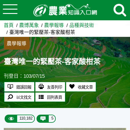
:::
跳到主要內容
臺灣唯一的緊壓茶-客家酸柑茶
:::
首頁
農博萬象
農學報導
品種與技術
臺灣唯一的緊壓茶-客家酸柑茶
農學報導
臺灣唯一的緊壓茶-客家酸柑茶
刊登日：103/07/15
錯誤回報
友善列印
收藏文章
以文找文
回列表頁
110,182
5