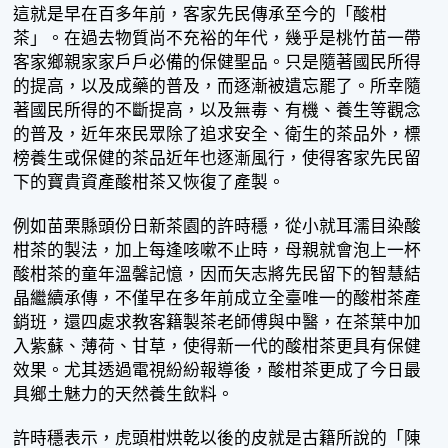
這就是早在百多年前，客家先民傳承至今的「酸柑
茶」。在過去物質尚不充裕的年代，幾乎是桃竹苗一帶
客家鄉親家家戶戶必備的保健聖品。只是隨著國民所得
的提高，以及成藥的普及，而逐漸被遺忘罷了。所幸隨
著國民所得的不斷提高，以及無毒、有機、養生等觀念
的普及，近年來民眾除了追求安全、衛生的茶品外，標
榜養生或保健的茶品近年也逐漸風行，使得客家先民留
下的寶貴資產酸柑茶又恢復了產製。
例如苗栗縣頭份日新茶園的許時穩，從小就耳濡目染酸
柑茶的製法，加上每逢咳嗽不止時，母親就會泡上一杯
酸柑茶的童年溫馨記憶，因而矢志將先民留下的智慧結
晶繼續承傳，不僅早在多年前成立全臺唯一的酸柑茶產
銷班，還四處求教客籍製茶老師傅與中醫，在茶葉中加
入紫蘇、薄荷、甘草，使得新一代的酸柑茶更具有保健
效果。尤其透過電視紛紛報導後，酸柑茶更成了今日最
具鄉土魅力的天然養生飲料。
許時穩表示，虎頭柑烘乾以後的皮就是古籍所說的「陳