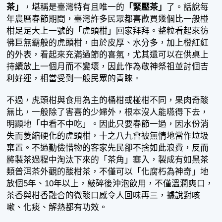
茶」
，堪稱是臺灣特有且唯一的
「緊壓茶」
了。話說每
年農曆春節期間，臺灣許多民眾都喜歡買幾個比一般椪
柑足足大上一號的「虎頭柑」回家拜拜。整粒看起來彷
彿巨無霸般的虎頭柑，由於皮厚、水分多，加上橙紅紅
的外表，看起來充滿過節的喜氣，尤其還可以在供桌上
持續放上一個月而不變壞，因此作為敬神祭祖並討個吉
利好運，相當受到一般民眾的青睞。
不過，虎頭柑與食用為主的桶柑或椪柑不同，果肉奇酸
無比，一般除了害喜的少婦外，根本沒人能嚥得下去，
明顯地「中看不中吃」。因此只要春節一過，因水份消
失而萎縮硬化的虎頭柑，十之八九會被無情地當作垃圾
棄置。不過勤儉惜物的客家先民卻不捨如此浪費，反而
將製茶過程中淘汰下來的「茶角」塞入，製成有如黑茶
類普洱茶外觀的酸柑茶，不僅可以「化腐朽為神奇」地
放個5年、10年以上，敲碎後沖泡飲用，不僅溫潤爽口，
茶香與柑香融合的微酸口感令人回味再三，據說對咳
嗽、化痰、解熱都有功效。