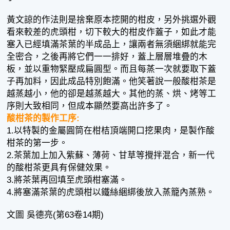
黃文諒的作法則是捨棄原本挖開的柑皮，另外挑選外觀
看來較差的虎頭柑，切下較大的柑皮作蓋子，如此才能
塞入已經填滿茶葉的半成品上，讓兩者無須綑綁就能完
全密合，之後再將它們一一排好，蓋上層層堆疊的木
板，並以重物緊壓成扁圓型。而且每蒸一次就要取下蓋
子再加料，因此成品特別飽滿。他笑著說一般酸柑茶是
越蒸越小，他的卻是越蒸越大。其他的蒸、烘、烤等工
序則大致相同，但成本顯然要高出許多了。
酸柑茶的製作工序:
1.以特製的金屬圓筒在柑桔頂端開口挖果肉，是製作酸
柑茶的第一步。
2.茶葉加上加入紫蘇、薄荷、甘草等攪拌混合，新一代
的酸柑茶更具有保健效果。
3.將茶葉再回填至虎頭柑塞滿。
4.將塞滿茶葉的虎頭柑以鐵絲綑綁後放入蒸籠內蒸熟。
文圖 吳德亮(第63卷14期)