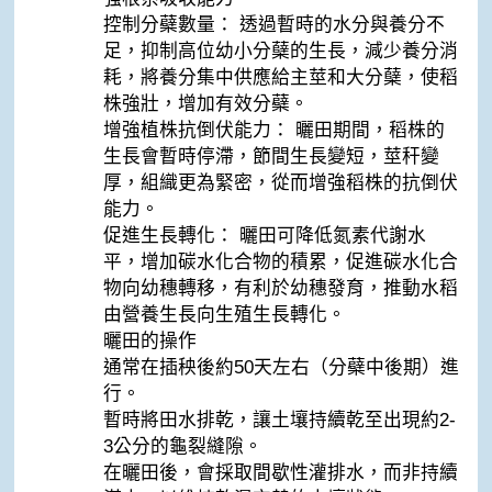
控制分蘗數量： 透過暫時的水分與養分不
足，抑制高位幼小分蘖的生長，減少養分消
耗，將養分集中供應給主莖和大分蘖，使稻
株強壯，增加有效分蘗。
增強植株抗倒伏能力： 曬田期間，稻株的
生長會暫時停滯，節間生長變短，莖秆變
厚，組織更為緊密，從而增強稻株的抗倒伏
能力。
促進生長轉化： 曬田可降低氮素代謝水
平，增加碳水化合物的積累，促進碳水化合
物向幼穗轉移，有利於幼穗發育，推動水稻
由營養生長向生殖生長轉化。
曬田的操作
通常在插秧後約50天左右（分蘗中後期）進
行。
暫時將田水排乾，讓土壤持續乾至出現約2-
3公分的龜裂縫隙。
在曬田後，會採取間歇性灌排水，而非持續