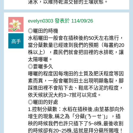
湛水，以維持乾濕交替的土壤狀態。
evelyn0303 發表於 114/09/26
◎曬田的時機
水稻曬田一般會在插秧後約50天左右進行，
高手
當分蘖數量已經達到我們的預期（每叢約20
株以上），農民們就會把田裡的水排乾，讓
太陽曝曬。
◎要曬多久
曝曬的程度因每塊田的土質及肥沃程度等因
素而異，一般會曬到田土出現明顯龜裂，腳
踩進田裡不會陷下去、鞋底不沾泥的程度，
依天候狀況大約3~7就可以完成。
◎曬田的好處
1.控制分蘗數：水稻在插秧後,由莖基部向外
增生的現象,稱之為「分蘗(ㄋㄧㄝˋ)」，插
秧的時候我們也許只插下了5~8株,最後收割
的時候卻有20~25株,這就是拜分蘗所賜哦！