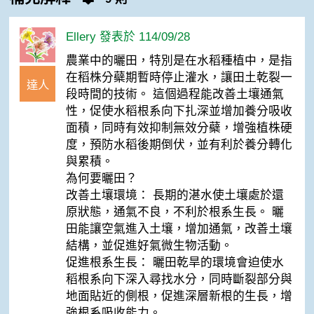
Ellery 發表於 114/09/28
農業中的曬田，特別是在水稻種植中，是指
在稻株分蘗期暫時停止灌水，讓田土乾裂一
達人
段時間的技術。 這個過程能改善土壤通氣
性，促使水稻根系向下扎深並增加養分吸收
面積，同時有效抑制無效分蘗，增強植株硬
度，預防水稻後期倒伏，並有利於養分轉化
與累積。
為何要曬田？
改善土壤環境： 長期的湛水使土壤處於還
原狀態，通氣不良，不利於根系生長。 曬
田能讓空氣進入土壤，增加通氣，改善土壤
結構，並促進好氣微生物活動。
促進根系生長： 曬田乾旱的環境會迫使水
稻根系向下深入尋找水分，同時斷裂部分與
地面貼近的側根，促進深層新根的生長，增
強根系吸收能力。