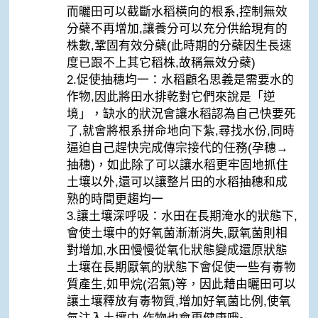
而曬田可以截斷水稻橫向的根系,控制無效
分蘗不再增加,讓養分可以充分供給現有的
株數,鞏固有效分蘗(此時期的分蘗因生長速
度已跟不上其它稻株,故稱無效分蘗)
2.促使抽穗均一：水稻顧名思義是需要水的
作物,因此將田水排乾對它們來說是「逆
境」，缺水的狀況會讓水稻認為自己快要死
了,就會將根系拼命地向下紮,尋找水份,同時
逼迫自己趕快完成傳宗接代的任務(孕穗→
抽穗)，如此除了可以讓水稻更牢固地抓住
土壤以外,還可以讓整片田的水稻抽穗和成
熟的時間更趨均一
3.讓土壤深呼吸：水田在長期淹水的狀態下,
會使土壤中的好氧菌漸漸消失,厭氧菌則相
對增加,水田慢慢從氧化狀態變成還原狀態
土壤在長期厭氧的狀態下會促使一些有毒物
質產生,如甲烷(沼氣)等，因此藉由曬田可以
讓土壤釋放有毒物質,增加好氧菌比例,使氧