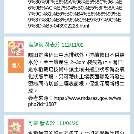
9%80%9F%E6%9A%96%E5%8C%96-%E
6%9B%AC%E7%94%B0%E5%8F%8A%E
7%9C%81%E6%B0%B4%E6%88%90%E
9%87%8D%E8%A6%81%E9%97%9C%E
9%8D%B5-043902228.html
烏龍茶 發表於 112/11/02
曬田是將稻田中水排乾外，持續數日不供給
水分，至土壤產生 2~3cm 裂痕為止。曬田
達人
是水稻栽培技術中讓土壤由還原狀態轉為氧
化狀態手段，另可藉由土壤表面曬乾時發生
裂痕同時切斷土壤表面根，促進深層新根生
成。
參考來源：https://www.mdares.gov.tw/ws.
php?id=1587
可樂 發表於 111/04/26
水稻曬田的好處老多了，比如能促進幼穗分