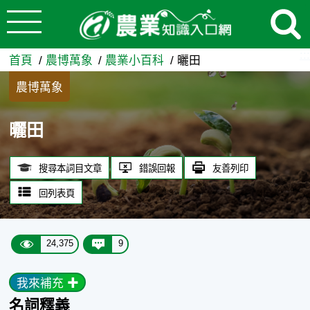
:::
跳到主要內容
曬田 - 農業知識入口網
:::
首頁
農博萬象
農業小百科
曬田
農博萬象
曬田
搜尋本詞目文章
錯誤回報
友善列印
回列表頁
24,375
9
我來補充 ✚
名詞釋義