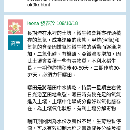
ok9kr.html
leona 發表於 109/10/18
長期淹在水裡的土壤，微生物會耗盡裡頭積
存的氧氣，成為還原的狀態，甲烷(沼氣)和
高手
氫氣的含量因嫌氣性微生物的活動而逐漸增
加，二氧化碳、有機酸、亞鐵濃度增加，因
此土壤會累積一些有毒物質，不利水稻生
長。一期作約插秧後40-50天，二期作約30-
37天，必須力行曬田。
曬田是將稻田中水排乾，持續一星期左右做
日光浴至田地龜裂。曬田時有較充足的氧氣
進入土壤，土壤中化學成分偏好以氧化態存
在，為土壤氧化狀態，有利土壤分解毒物。
曬田期間因為水份及養份不足，生育短暫停
滯，可以有效抑制水稻之無效成長分蘗及植