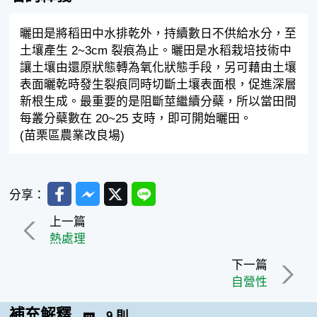
曬田是將稻田中水排乾外，持續數日不供給水分，至
土壤產生 2~3cm 裂痕為止。曬田是水稻栽培技術中
讓土壤由還原狀態轉為氧化狀態手段，另可藉由土壤
表面曬乾時發生裂痕同時切斷土壤表面根，促進深層
新根生成。最重要的是阻斷莖繼續分蘗，所以當田間
每叢分蘗數在 20~25 支時，即可開始曬田。
(苗栗區農業改良場)
Facebook
Messenger
Twitter
Line
分享：
上一篇
熱處理
下一篇
自營性
補充解釋
9 則