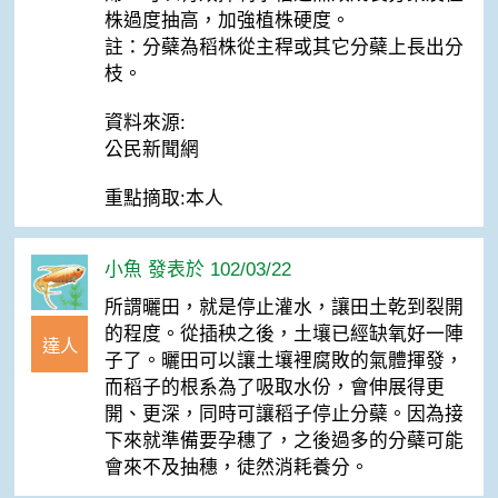
株過度抽高，加強植株硬度。
註：分蘗為稻株從主稈或其它分蘗上長出分
枝。
資料來源:
公民新聞網
重點摘取:本人
小魚 發表於 102/03/22
所謂曬田，就是停止灌水，讓田土乾到裂開
的程度。從插秧之後，土壤已經缺氧好一陣
達人
子了。曬田可以讓土壤裡腐敗的氣體揮發，
而稻子的根系為了吸取水份，會伸展得更
開、更深，同時可讓稻子停止分蘗。因為接
下來就準備要孕穗了，之後過多的分蘗可能
會來不及抽穗，徒然消耗養分。