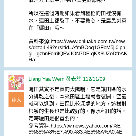
氣注入土壤中,作物也會更健康哦~
所以在這個時期如果看到種稻的田裡沒有
水，連田土都裂了，不要擔心，是農民刻意
在「曬田」哦～
資料來源:https://www.chiuaka.com.tw/new
s/detail-49?srsltid=AfmBOoq1GFbM5ji0ipn
gL_gzbnFoIrilQFVJON7DF-qKX8UZoDfbAK
Ha
Liang Yaa Wern 發表於 112/11/09
曬田其實不是真的太陽曬，它是讓田區的水
分排乾之後，本來田區土壤就會裂開，空氣
達人
就可以進到，田區比較深處的地方，這樣對
根系的生長也是比較好的，像水稻田的話，
定時曬田是很重要的。
參考資料:https://tw.news.yahoo.com/%E
5%85%A8%E7%90%83%E5%8A%A0%E