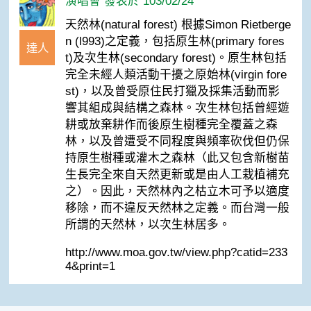
演唱會 發表於 103/02/24
天然林(natural forest) 根據Simon Rietberge
n (l993)之定義，包括原生林(primary fores
達人
t)及次生林(secondary forest)。原生林包括
完全未經人類活動干擾之原始林(virgin fore
st)，以及曾受原住民打獵及採集活動而影
響其組成與結構之森林。次生林包括曾經遊
耕或放棄耕作而後原生樹種完全覆蓋之森
林，以及曾遭受不同程度與頻率砍伐但仍保
持原生樹種或灌木之森林（此又包含新樹苗
生長完全來自天然更新或是由人工栽植補充
之）。因此，天然林內之枯立木可予以適度
移除，而不違反天然林之定義。而台灣一般
所謂的天然林，以次生林居多。
http://www.moa.gov.tw/view.php?catid=233
4&print=1