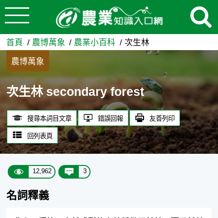
:::
跳到主要內容
次生林 - 農業知識入口網
:::
首頁
農博萬象
農業小百科
次生林
農博萬象
次生林 secondary forest
搜尋本詞目文章
錯誤回報
友善列印
回列表頁
12,962
3
名詞釋義