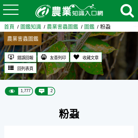
:::
跳到主要內容
粉蝨 - 農業知識入口網
:::
首頁
圖鑑知識
農業害蟲圖鑑
圖鑑
粉蝨
農業害蟲圖鑑
錯誤回報
友善列印
收藏文章
回列表頁
1,777
2
粉蝨