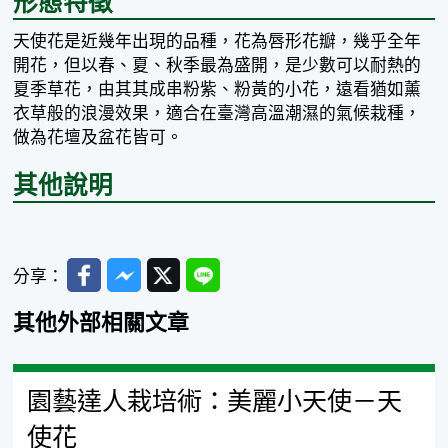
形態特徵
天使花是近幾年出現的品種，花為唇形花瓣，幾乎全年
開花，但以春、夏、秋季最為盛開，是少數可以耐熱的
夏季草花，由其其成串粉紫、粉黃的小花，遠看猶如薰
衣草般的浪漫效果，適合在臺灣高溫潮濕的氣候栽種，
做為花壇及盆花皆可。
其他說明
Facebook
Messenger
Twitter
Line
分享：
其他外部相關文章
園藝達人栽培術：美麗小天使－天
使花