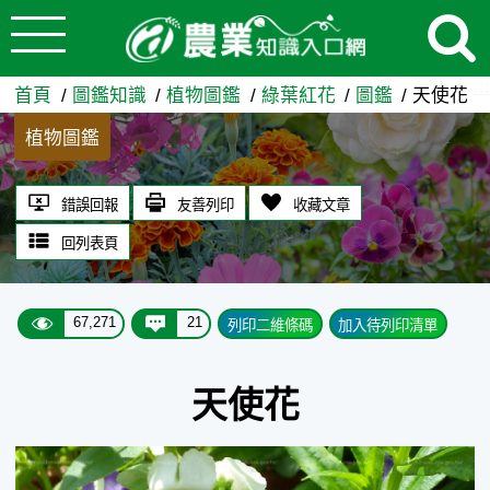
:::
跳到主要內容
天使花 - 農業知識入口網
:::
首頁
圖鑑知識
植物圖鑑
綠葉紅花
圖鑑
天使花
植物圖鑑
錯誤回報
友善列印
收藏文章
回列表頁
67,271
21
列印二維條碼
加入待列印清單
天使花