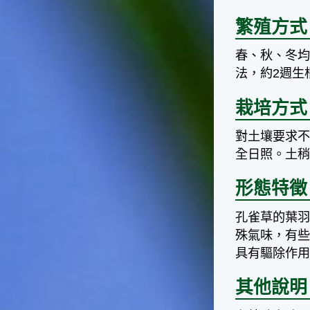
台灣屬於亞熱帶氣候，所以此
時的實際氣候和節氣名稱會不
繁殖方式
太一致，天氣依然十分炎熱，
大概要再經過兩個月後，才能
春、秋、冬均
感受到明顯的季節改變。◎節
法，約2週生
氣小農夫我國以農立國，在大
暑過後，秋天的開始是以「立
栽培方式
秋」節氣為準。農夫們一定要
趕在立秋前後完成插秧工作，
否則再晚的話，就會影響稻作
對土壤要求不
的生長。因為二期稻作最怕的
全日照。土稍
是遇上低溫期，稻子會長不
好，所以選對時機插秧播種是
形態特徵
很重要的。◎節氣小漁夫在這
個時節，台灣周圍海域的水溫
孔雀草的葉
仍然偏高，所以此時的漁獲還
殊氣味，有
是多屬於暖水魚，例如東部的
海域可以捕獲到鮮美的立翅旗
具有驅除作
魚，在高雄外海有小串、烏
賊，澎湖附近則有鰆、蝦可以
其他說明
捕獲。◎節氣小園丁這個節氣
是龍眼的盛產期，「龍眼」是