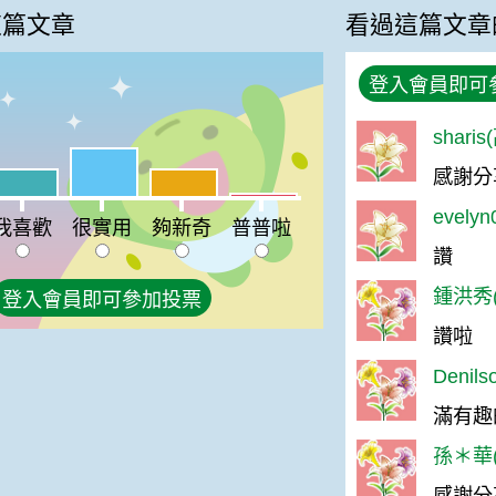
這篇文章
看過這篇文章
登入會員即可
shari
很實用:40%
感謝分
喜歡:23%
夠新奇:23%
%
普普啦:3%
evely
我喜歡
很實用
夠新奇
普普啦
讚
鍾洪秀(
登入會員即可參加投票
讚啦
Denil
滿有趣
孫＊華(