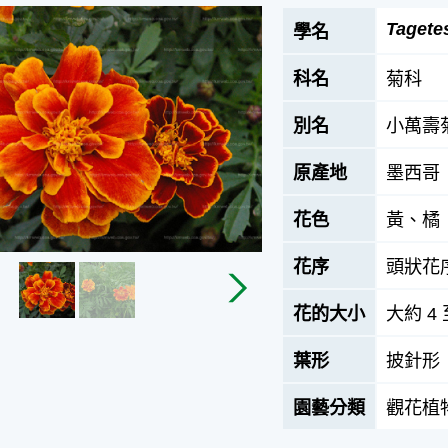
Tagete
學名
科名
菊科
別名
小萬壽
原產地
墨西哥
花色
黃、橘
花序
頭狀花
花的大小
大約 4 
葉形
披針形
園藝分類
觀花植