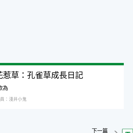
花惹草：孔雀草成長日記
欲為
員：淺井小鬼
下一篇