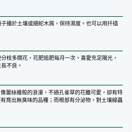
將種子播於土壤或細蛇木屑，保持濕度。也可以用扦插
使分枝多開花，花肥追肥每月一次。喜愛充足陽光，
生長不良。
，像蕾絲邊般的浪漫，不過孔雀草的花雖可愛，卻有特
經有育出無臭味的品種；而根部有分泌物，對土壤線蟲
。