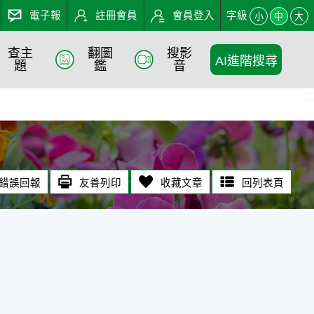
電子報
註冊會員
會員登入
字級
小
中
大
查主
翻圖
搜影
AI進階搜尋
題
鑑
音
:::
錯誤回報
友善列印
收藏文章
回列表頁