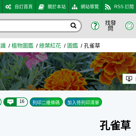
自訂首頁
關於本站
網站導覽
RSS 訂閱
找發
問
知識
植物圖鑑
綠葉紅花
圖鑑
孔雀草
16
列印二維條碼
加入待列印清單
孔雀草