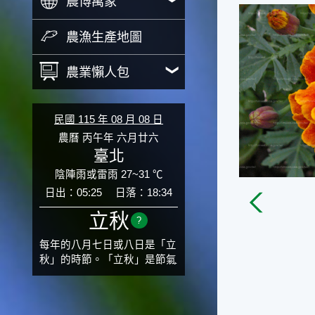
農博萬象
農漁生產地圖
農業懶人包
民國 115 年 08 月 08 日
農曆 丙午年 六月廿六
臺北
陰陣雨或雷雨 27~31 ℃
日出：05:25
日落：18:34
立秋
?
每年的八月七日或八日是「立
秋」的時節。「立秋」是節氣
邁入秋涼的先聲，表示酷熱難
熬的夏天即將過去，涼爽舒適
的秋天就要來了。不過，由於