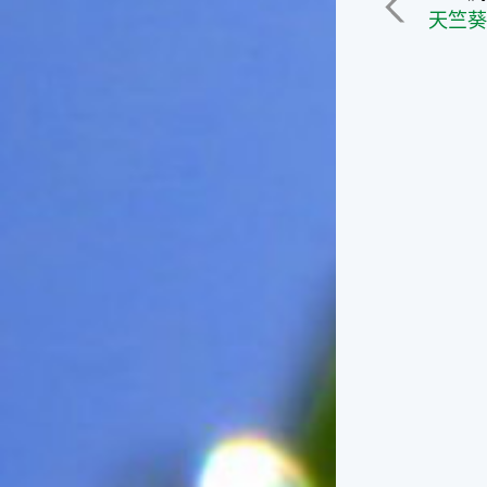
俗諺的意思是：立秋這一天如
天竺
果打雷，對二期水稻的收成會
有不好的影響。所以對農夫而
言，立秋日是十分忌諱打雷的
喔！2.「六月秋，快溜溜；七
月秋，秋後油」這句俗諺的意
思是：根據老一輩人的說法，
如果立秋這一天是在農曆六
月，則漁民的作業期會比較早
結束；如果「立秋日」在七
月，則天氣會持續穩定，今年
的捕魚季節就會比較長，而漁
民們的收入也會相對提高呢！