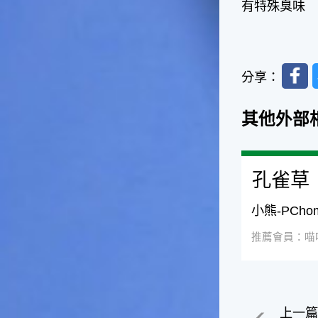
有特殊臭味
一般家庭在喜慶時常選用的水
果。在民間，人們相信吃了龍
眼肉，子孫會做大官，而且龍
眼又稱為「福圓」，所以有句
Faceb
俗諺是這麼說的：「食福圓生
分享：
子生孫中狀元」，可見龍眼在
民間流傳的說法中是種有「福
其他外部
氣」的水果喔！◎節氣生活在
這個節氣裡，最重要的節日就
是八月八日的父親節了。或許
因為父親節不一定逢到星期日
孔雀草
的關係，父親節在感覺上似乎
沒有母親節來得熱絡。不過，
父親為家庭付出的辛苦與努力
小熊-PCh
可不亞於母親喔！小朋友應該
趁著一年一度的父親節，對爸
推薦會員：喵
爸表達出心中的敬重與關愛，
相信平日辛勞的爸爸知道你的
心意後，一定會非常高興的。
◎節氣俗諺1.「雷打秋，年冬
上一
高地半收，低地水漂流」這句