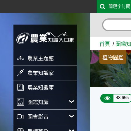
:::
關鍵字訂閱
跳到主要內容
孔雀草 - 農業知識入口網
首頁
圖鑑
植物圖鑑
農業主題館
農業知識家
農業知識庫
48,655
圖鑑知識
圖書影音