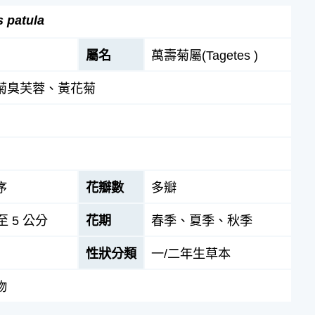
s patula
屬名
萬壽菊屬(Tagetes )
菊臭芙蓉、黃花菊
序
花瓣數
多瓣
至 5 公分
花期
春季、夏季、秋季
性狀分類
一/二年生草本
物