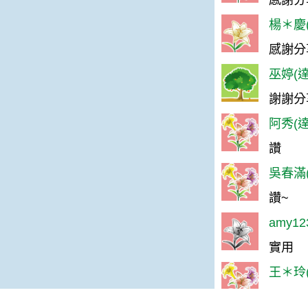
感謝分
楊＊慶(
感謝分
巫婷(達
謝謝分
阿秀(達
讚
吳春滿(
讚~
amy1
實用
王＊玲(
讚?