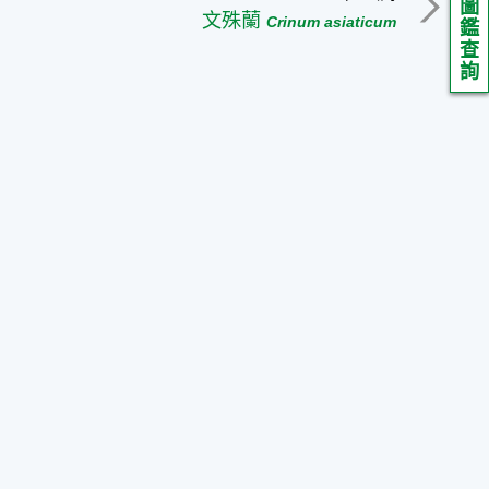
圖
文殊蘭
Crinum asiaticum
鑑
查
詢