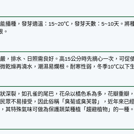
能播種，發芽適溫：15~20℃，發芽天數：5~10天。
根。
嚴，排水、日照需良好。高15公分時先摘心一次，可促
微乾燥再澆水，潮濕易爛根。耐寒性弱，冬季10℃以下
羽狀深裂，如孔雀的尾巴，花朵以橘色系為多，花瓣重瓣
些民眾不易接受，因此俗稱「臭菊或臭芙蓉」，近年來已
用，其特殊氣味可做為保護蔬菜種植「趨避植物」的一種