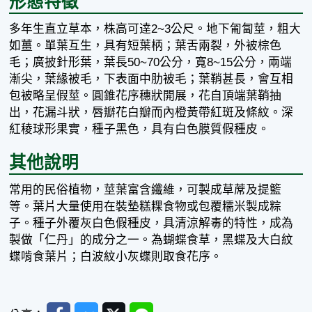
形態特徵
多年生直立草本，株高可逹2~3公尺。地下匍匐莖，粗大
如薑。單葉互生，具有短葉柄；葉舌兩裂，外被棕色
毛；廣披針形葉，葉長50~70公分，寬8~15公分，兩端
漸尖，葉緣被毛，下表面中肋被毛；葉鞘甚長，會互相
包被略呈假莖。圓錐花序穗狀開展，花自頂端葉鞘抽
出，花漏斗狀，唇瓣花白瓣而內橙黃帶紅斑及條紋。深
紅稜球形果實，種子黑色，具有白色膜質假種皮。
其他說明
常用的民俗植物，莖葉富含纖維，可製成草蓆及提籃
等。葉片大量使用在裝墊糕粿食物或包覆糯米製成粽
子。種子外覆灰白色假種皮，具清涼解毒的特性，成為
製做「仁丹」的成分之一。為蝴蝶食草，黑蝶及大白紋
蝶啃食葉片；白波紋小灰蝶則取食花序。
Facebook
Messenger
Twitter
Line