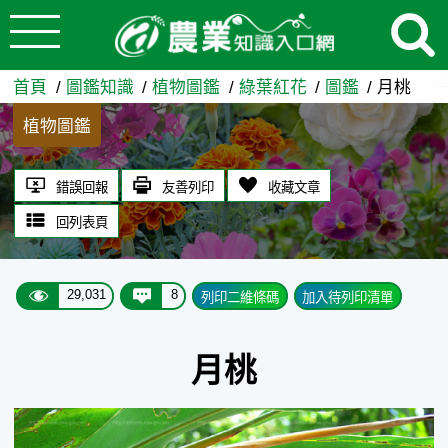
:::
跳到主要內容
月桃 - 農業知識入口網
:::
首頁
圖鑑知識
植物圖鑑
綠葉紅花
圖鑑
月桃
植物圖鑑
錯誤回報
友善列印
收藏文章
回列表頁
29,031
8
列印二維條碼
加入待列印清單
月桃