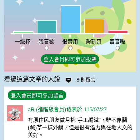
很實用:46%
夠新奇:24%
我喜歡:22%
普普啦:5%
一級棒:3%
一級棒
我喜歡
很實用
夠新奇
普普啦
登入會員即可參加投票
看過這篇文章的人說
8 則留言
登入會員即可參加留言
aR.(進階級會員)發表於 115/07/27
有原住民朋友做月桃"手工編織"，雖不像藺
(鹹)草一樣外銷，但是很有潛力與在地人文的
美好。