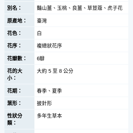
豔山薑、玉桃、良薑、草荳蔻、虎子花
臺灣
白
複總狀花序
6瓣
大約 5 至 8 公分
春季、夏季
披針形
多年生草本