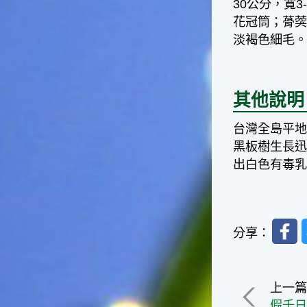
30公分，寬
一般家庭在喜慶時常選用的水
花冠筒；蓇葖
果。在民間，人們相信吃了龍
淡褐色細毛
眼肉，子孫會做大官，而且龍
眼又稱為「福圓」，所以有句
俗諺是這麼說的：「食福圓生
子生孫中狀元」，可見龍眼在
其他說明
民間流傳的說法中是種有「福
氣」的水果喔！◎節氣生活在
台灣全島平
這個節氣裡，最重要的節日就
是八月八日的父親節了。或許
黑板樹生長
因為父親節不一定逢到星期日
出白色有毒
的關係，父親節在感覺上似乎
沒有母親節來得熱絡。不過，
父親為家庭付出的辛苦與努力
可不亞於母親喔！小朋友應該
Faceb
趁著一年一度的父親節，對爸
分享：
爸表達出心中的敬重與關愛，
相信平日辛勞的爸爸知道你的
心意後，一定會非常高興的。
上一
◎節氣俗諺1.「雷打秋，年冬
高地半收，低地水漂流」這句
假千