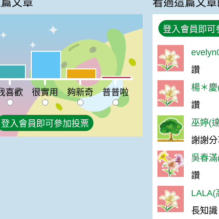
這篇文章
看過這篇文章
登入會員即可
evely
很實用:50%
讚
喜歡:25%
夠新奇:18%
普普啦:4%
楊＊慶(
我喜歡
很實用
夠新奇
普普啦
讚
巫婷(達
登入會員即可參加投票
謝謝分
吳春滿(
讚
LALA
長知識