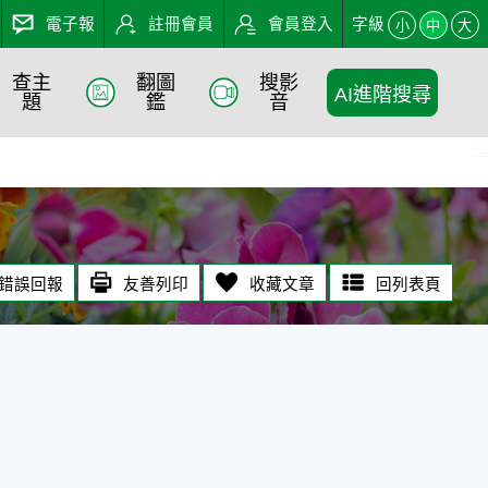
電子報
註冊會員
會員登入
字級
小
中
大
查主
翻圖
搜影
AI進階搜尋
題
鑑
音
:::
錯誤回報
友善列印
收藏文章
回列表頁