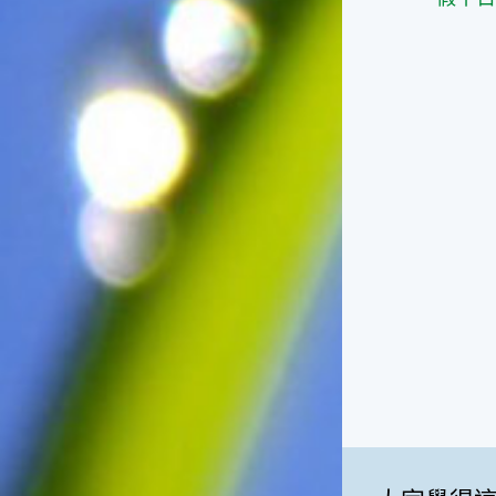
俗諺的意思是：立秋這一天如
果打雷，對二期水稻的收成會
有不好的影響。所以對農夫而
言，立秋日是十分忌諱打雷的
喔！2.「六月秋，快溜溜；七
月秋，秋後油」這句俗諺的意
思是：根據老一輩人的說法，
如果立秋這一天是在農曆六
月，則漁民的作業期會比較早
結束；如果「立秋日」在七
月，則天氣會持續穩定，今年
的捕魚季節就會比較長，而漁
民們的收入也會相對提高呢！