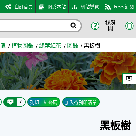
自訂首頁
關於本站
網站導覽
RSS 訂閱
找發
問
知識
植物圖鑑
綠葉紅花
圖鑑
黑板樹
7
列印二維條碼
加入待列印清單
黑板樹