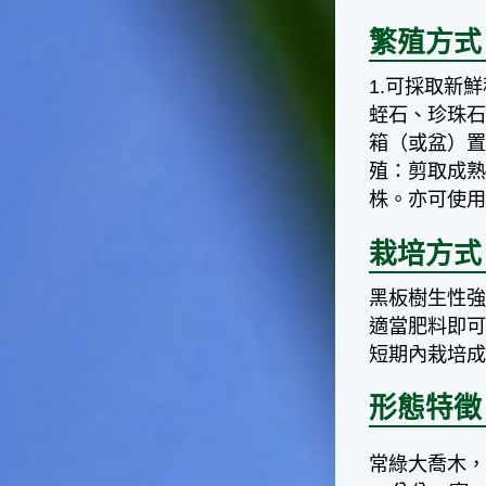
台灣屬於亞熱帶氣候，所以此
時的實際氣候和節氣名稱會不
繁殖方式
太一致，天氣依然十分炎熱，
大概要再經過兩個月後，才能
1.可採取新
感受到明顯的季節改變。◎節
蛭石、珍珠
氣小農夫我國以農立國，在大
箱（或盆）置
暑過後，秋天的開始是以「立
秋」節氣為準。農夫們一定要
殖：剪取成熟
趕在立秋前後完成插秧工作，
株。亦可使用
否則再晚的話，就會影響稻作
的生長。因為二期稻作最怕的
栽培方式
是遇上低溫期，稻子會長不
好，所以選對時機插秧播種是
黑板樹生性
很重要的。◎節氣小漁夫在這
適當肥料即可
個時節，台灣周圍海域的水溫
仍然偏高，所以此時的漁獲還
短期內栽培
是多屬於暖水魚，例如東部的
海域可以捕獲到鮮美的立翅旗
形態特徵
魚，在高雄外海有小串、烏
賊，澎湖附近則有鰆、蝦可以
捕獲。◎節氣小園丁這個節氣
常綠大喬木，
是龍眼的盛產期，「龍眼」是