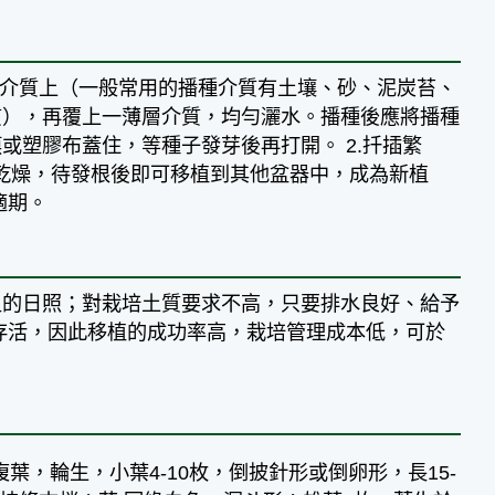
培介質上（一般常用的播種介質有土壤、砂、泥炭苔、
質），再覆上一薄層介質，均勻灑水。播種後應將播種
塑膠布蓋住，等種子發芽後再打開。 2.扦插繁
使乾燥，待發根後即可移植到其他盆器中，成為新植
適期。
足的日照；對栽培土質要求不高，只要排水良好、給予
存活，因此移植的成功率高，栽培管理成本低，可於
葉，輪生，小葉4-10枚，倒披針形或倒卵形，長15-