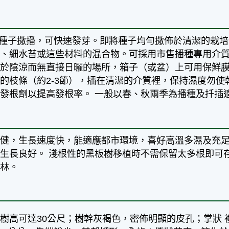
鮮種子撒播，可快速發芽。即將種子均勻撒佈於清潔的栽
石、細水苔或這些材料的混合物。可採用市售播種專用介
於陰涼而無直接日曬的場所，箱子（或盆）上可用保鮮膜或
的枝條（約2-3節），插在清潔的介質裡，保持濕度勿
發根劑以提高發根率。 一般以春、秋兩季為播種及扦插
強健，生長速度快，能適應都市環境，喜好高溫多濕及充
生長良好。 淺根性的黑板樹移植時不需保留太多根即可
成林。
樹高可達30公尺；樹幹灰褐色，密佈明顯的皮孔；掌狀 複