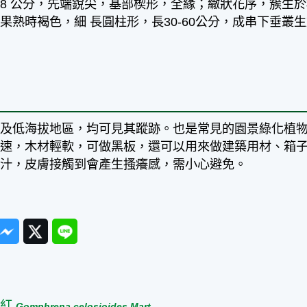
3-8 公分，先端銳尖，基部楔形，全緣；繖狀花序，簇生
果熟時褐色，細 長圓柱形，長30-60公分，成串下垂叢
。
地及低海拔地區，均可見其蹤跡。也是常見的園景綠化植
迅速，木材輕軟，可做黑板，還可以用來做建築用材、箱
乳汁，皮膚接觸到會產生搔癢感，需小心避免。
ook
Messenger
Twitter
Line
篇
日紅
Gomphrena celosioides Mart.