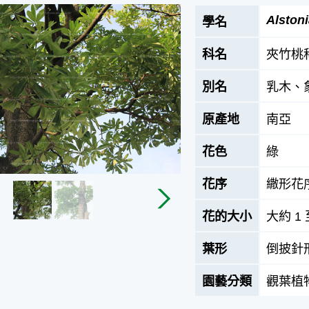
Alstoni
學名
科名
夾竹桃
別名
乳木、
原產地
南亞
花色
綠
花序
繖形花
花的大小
大約 1 
葉形
倒披針
園藝分類
觀葉植