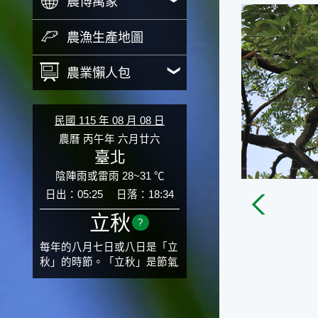
農博萬象
農漁生產地圖
農業懶人包
民國 115 年 08 月 08 日
農曆 丙午年 六月廿六
臺北
陰陣雨或雷雨 28~31 ℃
日出：05:25
日落：18:34
立秋
?
每年的八月七日或八日是「立
秋」的時節。「立秋」是節氣
邁入秋涼的先聲，表示酷熱難
熬的夏天即將過去，涼爽舒適
的秋天就要來了。不過，由於