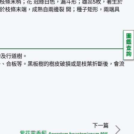
於枝條末梢；花 冠綠白色，漏斗形；雄蕊5枚，著生於
生於枝條末端，成熟自兩邊裂 開；種子矩形，兩端具
圖
鑑
查
詢
物及行道樹。
子、合板等。黑板樹的樹皮破損或是枝葉折斷後，會流
下一篇
紫花霍香薊
Ageratum houstonianum Mill.