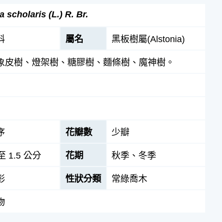
a scholaris (L.) R. Br.
科
屬名
黑板樹屬(Alstonia)
象皮樹、燈架樹、糖膠樹、麵條樹、魔神樹。
序
花瓣數
少瓣
至 1.5 公分
花期
秋季、冬季
形
性狀分類
常綠喬木
物