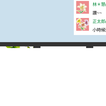
林＊慧(
讚~~
正太郎(
小時候
宣告
地址：100212 臺北市中正區南海路 37 號