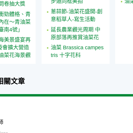
油
步道同框美拍
問卷抽大獎
蔥蒜節-油菜花盛開-創
衝勁體格、青
意稻草人-寫生活動
內在～青油菜
臺南4號」
延長農業觀光周期 中
原部落再推賞油菜花
海美景盛宴再
委會擴大營造
油菜 Brassica campes
油菜花海景觀
tris 十字花科
相關文章
師