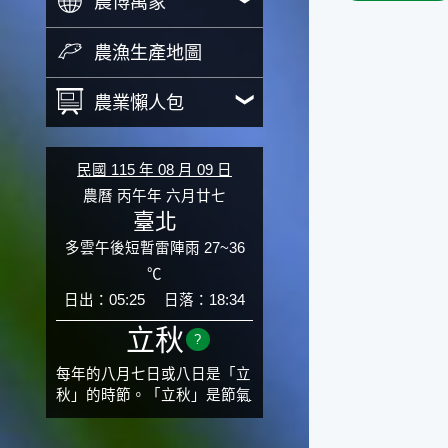
農博萬象
農漁生產地圖
農業懶人包
民國 115 年 08 月 09 日
農曆 丙午年 六月廿七
臺北
多雲午後短暫雷陣雨 27~36
℃
日出：05:25
日落：18:34
立秋
?
每年的八月七日或八日是「立
秋」的時節。「立秋」是節氣
邁入秋涼的先聲，表示酷熱難
熬的夏天即將過去，涼爽舒適