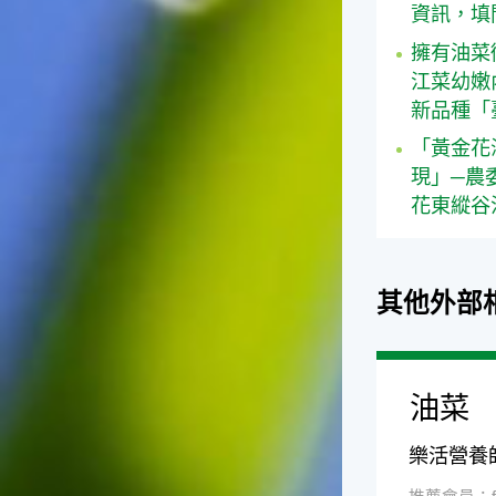
資訊，填
擁有油菜
江菜幼嫩
新品種「
「黃金花
現」─農
花東縱谷
其他外部
油菜
樂活營養