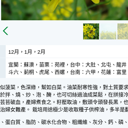
12月，1月，2月
宜蘭：蘇澳，苗栗：苑裡，台中：大肚、北屯、龍井
斗六、莿桐、虎尾、西螺，台南：六甲，花蓮：富里
葉似菠菜，色深綠，幫如白菜。油菜耐寒性強，對土質要
適於拌、燒、炒、泡、醃，也可切絲過油成菜鬆，在拼接
：芸苔破血，產婦煮食之。籽壓取油，敷頭令頭發長黑，
治婦女難產。 栽培用途極少是收取種子供榨油，多半是
水、蛋白質、脂防、碳水化合物、粗纖維、灰分、鈣、磷