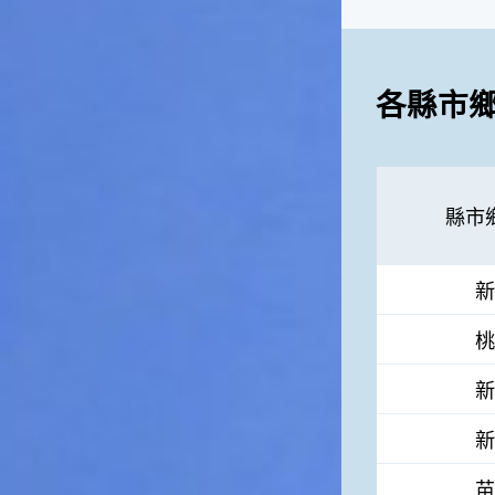
高地半收，低地水漂流」這句
俗諺的意思是：立秋這一天如
果打雷，對二期水稻的收成會
有不好的影響。所以對農夫而
各縣市
言，立秋日是十分忌諱打雷的
喔！2.「六月秋，快溜溜；七
月秋，秋後油」這句俗諺的意
思是：根據老一輩人的說法，
如果立秋這一天是在農曆六
縣市
月，則漁民的作業期會比較早
結束；如果「立秋日」在七
月，則天氣會持續穩定，今年
新
的捕魚季節就會比較長，而漁
民們的收入也會相對提高呢！
桃
新
新
苗