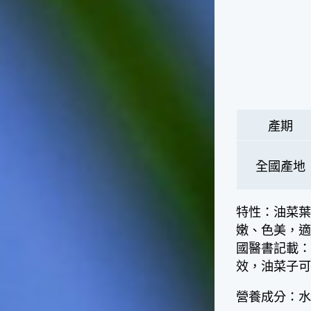
的秋天就要來了。不過，由於
台灣屬於亞熱帶氣候，所以此
時的實際氣候和節氣名稱會不
太一致，天氣依然十分炎熱，
大概要再經過兩個月後，才能
感受到明顯的季節改變。◎節
氣小農夫我國以農立國，在大
暑過後，秋天的開始是以「立
秋」節氣為準。農夫們一定要
產期
趕在立秋前後完成插秧工作，
否則再晚的話，就會影響稻作
全國產地
的生長。因為二期稻作最怕的
是遇上低溫期，稻子會長不
好，所以選對時機插秧播種是
特性：油菜
很重要的。◎節氣小漁夫在這
個時節，台灣周圍海域的水溫
嫩、色美，
仍然偏高，所以此時的漁獲還
國醫書記載
是多屬於暖水魚，例如東部的
效，油菜子可
海域可以捕獲到鮮美的立翅旗
魚，在高雄外海有小串、烏
營養成分：
賊，澎湖附近則有鰆、蝦可以