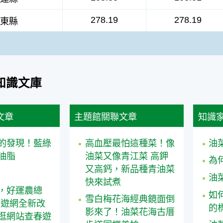
278.19
278.19
東縣
知識文庫
文章
主題館關聯文章
知識
的發現！藍綠
高血壓最怕這種菜！像
油
油脂
油菜又像青江菜 高鉀
為
又高鈣，新品種青油菜
油
快來試煮
，好運農總
如
雪白梅花海經典鏡面倒
易遊網全新改
的
影來了！油菜花海古厝
逛網站查春遊