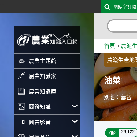
:::
關鍵字訂閱
跳到主要內容
油菜 - 農業知識入口網
首頁
農漁
農漁生產地
農業主題館
農業知識家
油菜
農業知識庫
別名：蕓苔
圖鑑知識
圖書影音
26,122