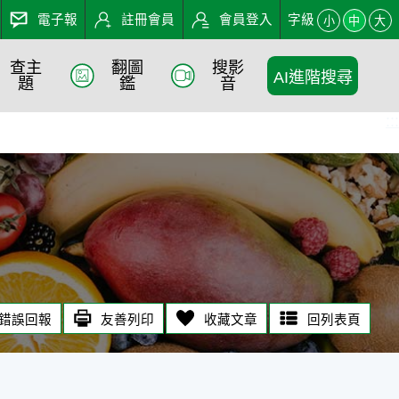
電子報
註冊會員
會員登入
字級
小
中
大
查主
翻圖
搜影
AI進階搜尋
題
鑑
音
:::
錯誤回報
友善列印
收藏文章
回列表頁