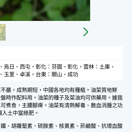
、烏日、西屯，彰化：芬園、彰化，雲林：土庫、
、玉里、卓溪，台東：關山、成功
求不嚴，成熟期短，中國各地均有種植。油菜質地鮮
冷盤時作配料用。油菜的種子及菜油均可供藥用。據我
也可煮食，主腰腳痺。油菜有清熱解毒、散血消腫之功
翻入土中當綠肥。
、鐵、胡蘿蔔素、硫胺素、核黃素、菸鹼酸、抗壞血酸