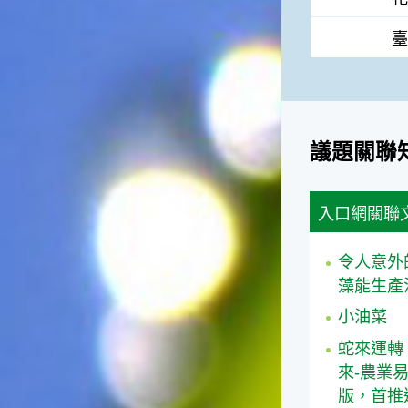
臺
議題關聯
入口網關聯
令人意外
藻能生產
小油菜
蛇來運轉
來-農業
版，首推