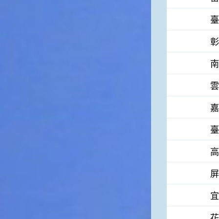
臺
彰
南
雲
嘉
臺
高
屏
宜
花