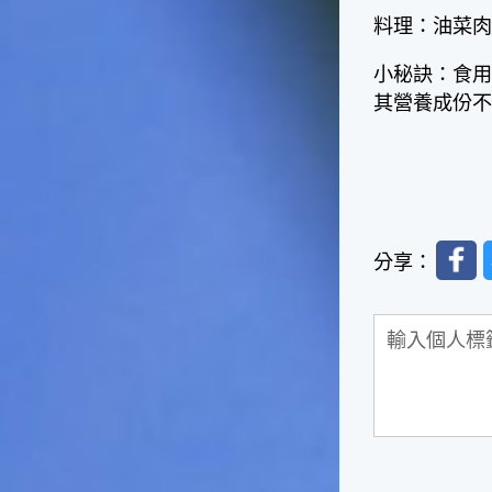
捕獲。◎節氣小園丁這個節氣
料理：油菜
是龍眼的盛產期，「龍眼」是
一般家庭在喜慶時常選用的水
果。在民間，人們相信吃了龍
小秘訣：食
眼肉，子孫會做大官，而且龍
其營養成份
眼又稱為「福圓」，所以有句
俗諺是這麼說的：「食福圓生
子生孫中狀元」，可見龍眼在
民間流傳的說法中是種有「福
氣」的水果喔！◎節氣生活在
這個節氣裡，最重要的節日就
Faceb
是八月八日的父親節了。或許
分享：
因為父親節不一定逢到星期日
的關係，父親節在感覺上似乎
沒有母親節來得熱絡。不過，
父親為家庭付出的辛苦與努力
可不亞於母親喔！小朋友應該
趁著一年一度的父親節，對爸
爸表達出心中的敬重與關愛，
相信平日辛勞的爸爸知道你的
心意後，一定會非常高興的。
◎節氣俗諺1.「雷打秋，年冬