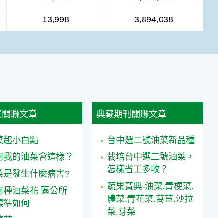
13,998
3,894,038
家關聯文章
典藏期刊關聯文章
菜起小白點
台中選二號油菜新品種
何我的油菜會這樣？
栽培台中選二號油菜，
怎樣省工多收？
菜是發生什麼病害?
蔬果寶典-油菜.青梗菜.
何種油菜花 區公所
體菜.青花菜.萵苣.沙拉
標準如何
菜.芽菜