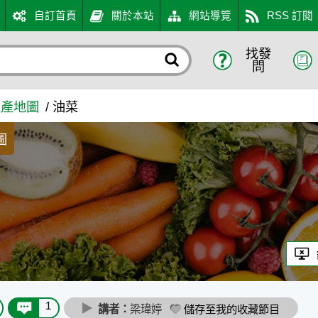
自訂首頁
關於本站
網站導覽
RSS 訂閱
找發
問
生產地圖
油菜
圖
1
講者：
梁瑋婷
儲存至我的收藏節目