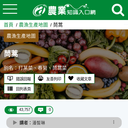
:::
跳到主要內容
茼蒿 - 農業知識入口網
:::
首頁
農漁生產地圖
茼蒿
農漁生產地圖
茼蒿
別名：打某菜、春菊、茼蒿菜
錯誤回報
友善列印
收藏文章
回列表頁
43,757
0
講者：
潘皙琳