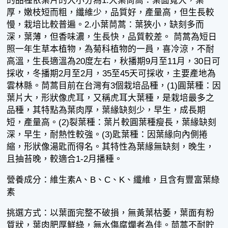
的品種依葉片的大小分為1.大葉茼蒿：葉面寬大，葉
厚，嫩枝短而粗，纖維少，品質好，產量高，但生長較
慢，栽培比較普遍。2.小葉茼蒿：葉狹小，缺刻多而
深，葉薄，但香味濃，生長快，品質較差。 茼蒿為短日
照一年生草本植物，為菊科植物的一員，喜冷涼，不耐
高溫，生長適溫為20度左右，秋播期9月至11月，30日可
採收，冬播期2月至2月，35至45天可採收，主要產地為
雲林縣。茼蒿目前在台灣有3個栽培品種，(1)圓葉種：因
葉片大，形狀像虎耳，又稱虎耳大葉種，是栽培最多之
品種，其特點為葉肉厚，葉緣缺刻少，早生，成長期
短，產量高。(2)裂葉種：葉片較圓葉種瘦長，葉緣缺刻
深，早生，耐熱性較強。(3)匙葉種：因葉緣向內側捲
縮，形狀像湯匙而得名。其特性為葉緣無缺刻，晚生，
且抽苔晚，較適合1-2月播種。
營養成分：維生素A、B、C、K、纖維，且含有豐富葉綠
素
挑選方式：以葉面完整不破損，無黃葉枯萎，葉面有粉
質狀，葉肉肥厚鮮綠，無水傷腐爛者為佳。茼蒿不耐貯