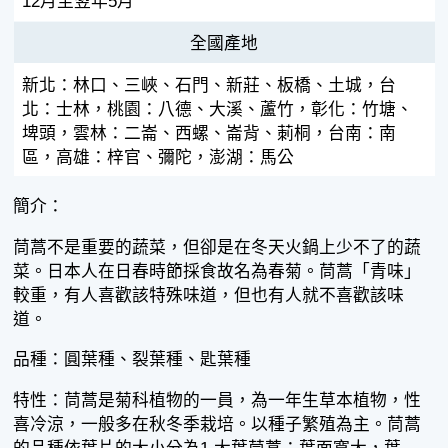
12月至翌年5月
全國產地
新北：林口、三峽、石門、新莊、板橋、土城，台
北：士林，桃園：八德、大溪、蘆竹，彰化：竹塘、
埤頭，雲林：二崙、西螺、崙背、莿桐，台南：南
區，高雄：梓官、彌陀，澎湖：馬公
簡介：
茼蒿不是重要的蔬菜，但卻是在冬天火鍋上少不了的蔬
菜。日本人在日春時節採食故名為春菊。茼蒿「青味」
較重，有人喜歡該特殊味道，但也有人就不喜歡該味
道。
品種：圓葉種、裂葉種、匙葉種
特性：茼蒿是菊科植物的一員，為一年生草本植物，性
喜冷涼，一般多在秋冬季栽培。以種子繁殖為主。茼蒿