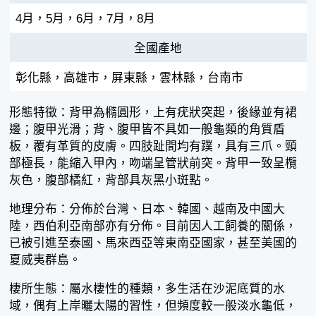
4月，5月，6月，7月，8月
全國產地
彰化縣，高雄市，屏東縣，雲林縣，台南市
形態特徵：背甲為橢圓形，上有疣狀突起，後緣並有裙
邊；腹甲光滑；背、腹甲皆不具如一般龜類的角質盾
板，覆有革質的皮膚。四肢趾間均有蹼，具有三爪。頸
部極長，能縮入甲內，吻端呈管狀前突。背甲一致呈欖
灰色，腹部橘紅，背部具灰黑小斑點。
地理分布：分佈於台灣、日本、韓國、越南及中國大
陸，西伯利亞南部亦有分佈。目前因人工飼養的關係，
已被引進至泰國、馬來西亞等東南亞國家，甚至美國的
夏威夷群島。
棲所生態：屬水棲性的種類，多生活在沙泥底質的水
域，偶有上岸曬太陽的習性，但頻度較一般淡水龜低，