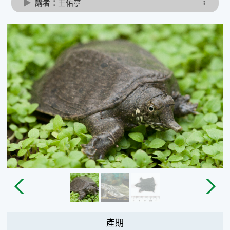
講者：
王佑寧
產期