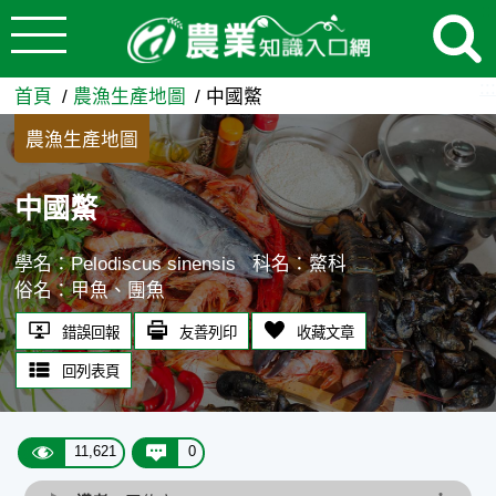
:::
跳到主要內容
中國鱉 - 農業知識入口網
:::
首頁
農漁生產地圖
中國鱉
農漁生產地圖
中國鱉
學名：Pelodiscus sinensis
科名：鱉科
俗名：甲魚、團魚
錯誤回報
友善列印
收藏文章
回列表頁
11,621
0