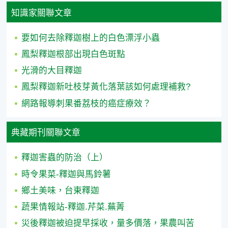
知識家關聯文章
要如何去除釋迦樹上的白色漂浮小蟲
鳳梨釋迦根部出現白色斑點
光滑的大目釋迦
鳳梨釋迦新吐枝芽黃化落葉該如何處理補救?
網路報導刺果番荔枝的癌症療效？
典藏期刊關聯文章
釋迦害蟲的防治（上）
時令果菜-釋迦與馬鈴薯
鄉土美味，台東釋迦
蔬果情報站-釋迦.芹菜.蕪菁
災後釋迦被迫提早採收，量多價落，果農叫苦