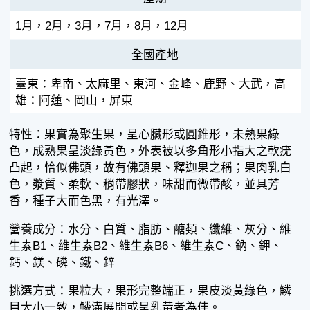
1月，2月，3月，7月，8月，12月
全國產地
臺東：卑南、太麻里、東河、金峰、鹿野、大武，高
雄：阿蓮、岡山，屏東
特性：果實為聚生果，呈心臟形或圓錐形，未熟果綠
色，成熟果呈淡綠黃色，外表被以多角形小指大之軟疣
凸起，恰似佛頭，故有佛頭果、釋迦果之稱；果肉乳白
色，漿質、柔軟、稍帶膠狀，味甜而微帶酸，並具芳
香，種子大而色黑，有光澤。
營養成分：水分、白質、脂肪、醣類、纖維、灰分、維
生素B1、維生素B2、維生素B6、維生素C、鈉、鉀、
鈣、鎂、磷、鐵、鋅
挑選方式：果粒大，果形完整端正，果皮淡黃綠色，鱗
目大小一致，鱗溝展開或呈乳黃者為佳。