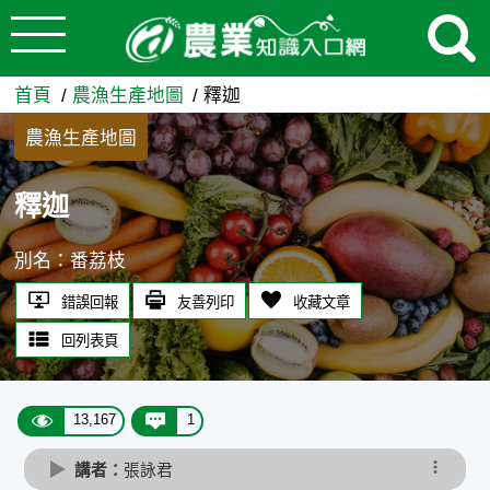
:::
跳到主要內容
釋迦 - 農業知識入口網
:::
首頁
農漁生產地圖
釋迦
農漁生產地圖
釋迦
別名：番荔枝
錯誤回報
友善列印
收藏文章
回列表頁
13,167
1
講者：
張詠君