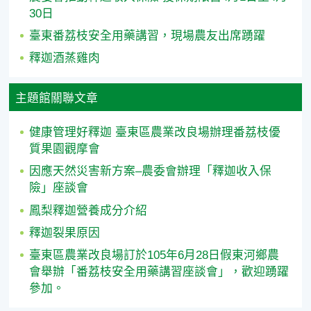
30日
臺東番荔枝安全用藥講習，現場農友出席踴躍
釋迦酒蒸雞肉
主題館關聯文章
健康管理好釋迦 臺東區農業改良場辦理番荔枝優
質果園觀摩會
因應天然災害新方案–農委會辦理「釋迦收入保
險」座談會
鳳梨釋迦營養成分介紹
釋迦裂果原因
臺東區農業改良場訂於105年6月28日假東河鄉農
會舉辦「番荔枝安全用藥講習座談會」，歡迎踴躍
參加。