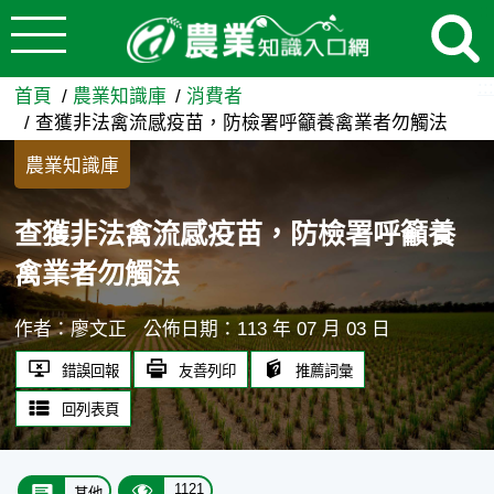
:::
跳到主要內容
查獲非法禽流感疫苗，防檢署呼
:::
首頁
農業知識庫
消費者
查獲非法禽流感疫苗，防檢署呼籲養禽業者勿觸法
農業知識庫
查獲非法禽流感疫苗，防檢署呼籲養
禽業者勿觸法
作者：廖文正
公佈日期：113 年 07 月 03 日
錯誤回報
友善列印
推薦詞彙
回列表頁
1121
其他