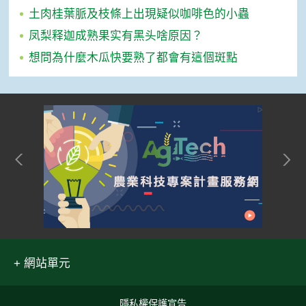
土肉桂葉脈及枝條上出現疑似咖啡色的小蟲
凤梨释迦成熟果实有黑头啥原因？
想問為什麼木瓜快要熟了都會有這個斑點
網站單元
隱私權保護宣告
:::