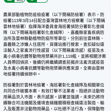
農業部動植物防疫檢疫署（以下簡稱防檢署）表示，防
檢署113年3月14日配合臺灣雲林地方檢察署（以下簡稱
雲林地檢署）指揮海洋委員會海巡署偵防分署彰化查緝
隊（以下簡稱海巡署彰化查緝隊）、嘉義縣家畜疾病防
治所及雲林縣動植物防疫所等單位，分別前往雲林縣、
嘉義縣之涉嫌人住居所、貨運站進行搜索，查扣疑似違
法輸入之家禽流行性感冒（以下簡稱禽流感）疫苗及水
禽小病毒抗體等動物用禁藥共計1,119瓶，並將相關涉案
人員帶回偵訊，後續仍將繼續調查前揭非法禽流感疫苗
及水禽小病毒抗體等動物用禁藥供應來源，全案由雲林
地檢署持續偵辦中。
防檢署對於雲林地檢署、海巡署彰化查緝隊及相關單位
共同合作破獲本案，有效打擊不法業者，阻絕非法動物
用藥品流入市面，表示感謝。該署並強調，未來仍將持
續聯合司法機關及邊境查緝機關積極查緝違法製造、輸
入及販賣非法動物用藥品，以杜絕不法行為，保障動物