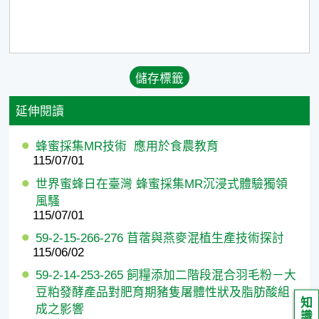
延伸閱讀
蜂蜜採集MR技術 應用於食農教育
115/07/01
世界蜜蜂日在臺灣 蜂蜜採集MR沉浸式體驗獨領
風騷
115/07/01
59-2-15-266-276 苜蓿與燕麥混植生產技術探討
115/06/02
59-2-14-253-265 飼糧添加二階段混合羽毛粉－大
豆粕發酵產品對肥育期豬隻屠體性狀及脂肪酸組
知
成之影響
識