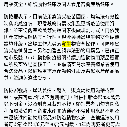
用藥安全，維護動物健康及國人食用畜禽產品健康。
防檢署表示，目前使用禽流感疫苗國家，均無法有效控
制禽流感疫情，現階段應持續收集及更新疫苗使用資
訊，並密切觀察歐美等先進國家後續規劃方式，再依我
國產業狀況評估其可行性。現今透過禽場生物安全硬體
設施升級，禽場工作人員落
實生
物安全操作，可防範禽
流感疫情發生。另為加強查緝非法動物用藥品，已請直
轄市及縣（市）動物防疫機關持續加強動物用藥品販賣
處所及畜牧場查核工作，並籲請畜禽水產養殖業者使用
合法藥品，以維護畜禽水產動物健康及畜禽水產產品品
質，並避免違法受罰。
防檢署強調，違法製造、輸入、販賣動物用偽藥或禁
藥，最高可處7年以下有期徒刑，得併科新臺幣450萬元
以下罰金，涉及刑責且裁罰不輕，籲請業者切勿貪圖私
利而觸法受罰。畜禽水產養殖業者不得使用來歷不明及
未經核准的動物用藥品來防治動物疾病，查獲違法使用
者可處新臺幣6萬元至30萬元罰鍰，1年內再犯者更可處