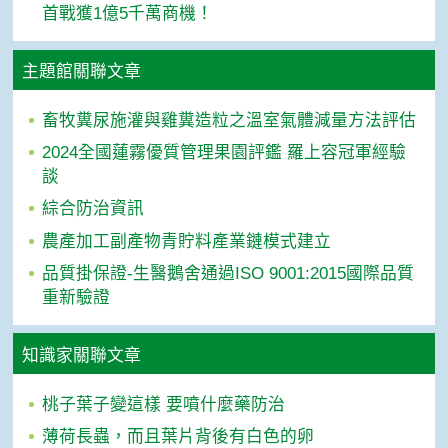
首戰獲1億5千萬商機！
主題館關聯文章
畜牧糞尿施灌與雞糞造粒之溫室氣體減量方法評估
2024全國蓮霧優質管理果園評鑑 羅上容冠軍經驗
談
綜合防治資訊
農產加工副產物青貯料產業鏈模式建立
品質掛保證-生醫鵝舍通過ISO 9001:2015國際品質
重新驗證
知識家關聯文章
桃子葉子變這樣 要噴什麼藥防治
薄荷長蟲，而且葉片背後有白色的卵