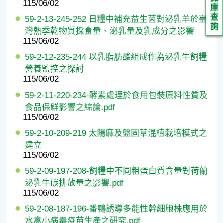
115/06/02
庫
查
59-2-13-245-252 日糧中補充益生菌對泌乳羊於臺
詢
灣熱季乾物質採食量、泌乳量及乳成分之影響
115/06/02
59-2-12-235-244 以乳脂肪酸組成作為泌乳牛飼糧
營養監控之探討
115/06/02
59-2-11-220-234-酵素處理於食用包裝原料性質及
食品保鮮影響之綜論.pdf
115/06/02
59-2-10-209-219 太陽麻及盤固草混植栽培模式之
建立
115/06/02
59-2-09-197-208-飼糧中不同粗蛋白質含量對荷蘭
泌乳牛碳排放量之影響.pdf
115/06/02
59-2-08-187-196-番鴨誘導多能性幹細胞株應用於
水禽小病毒疫苗生產之研究.pdf