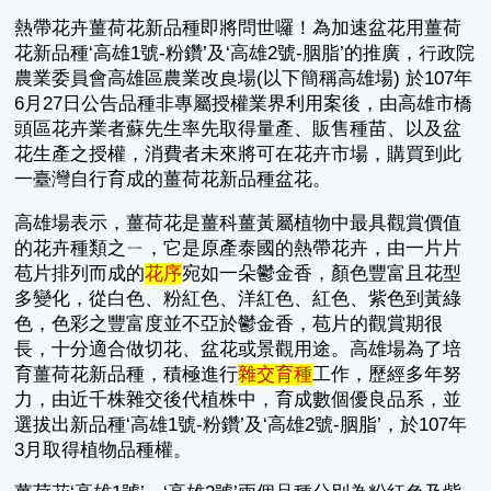
熱帶花卉薑荷花新品種即將問世囉！為加速盆花用薑荷
花新品種‘高雄1號-粉鑽’及‘高雄2號-胭脂’的推廣，行政院
農業委員會高雄區農業改良場(以下簡稱高雄場) 於107年
6月27日公告品種非專屬授權業界利用案後，由高雄市橋
頭區花卉業者蘇先生率先取得量產、販售種苗、以及盆
花生產之授權，消費者未來將可在花卉市場，購買到此
一臺灣自行育成的薑荷花新品種盆花。
高雄場表示，薑荷花是薑科薑黃屬植物中最具觀賞價值
的花卉種類之ㄧ，它是原產泰國的熱帶花卉，由一片片
苞片排列而成的
花序
宛如一朵鬱金香，顏色豐富且花型
多變化，從白色、粉紅色、洋紅色、紅色、紫色到黃綠
色，色彩之豐富度並不亞於鬱金香，苞片的觀賞期很
長，十分適合做切花、盆花或景觀用途。高雄場為了培
育薑荷花新品種，積極進行
雜交育種
工作，歷經多年努
力，由近千株雜交後代植株中，育成數個優良品系，並
選拔出新品種‘高雄1號-粉鑽’及‘高雄2號-胭脂’，於107年
3月取得植物品種權。