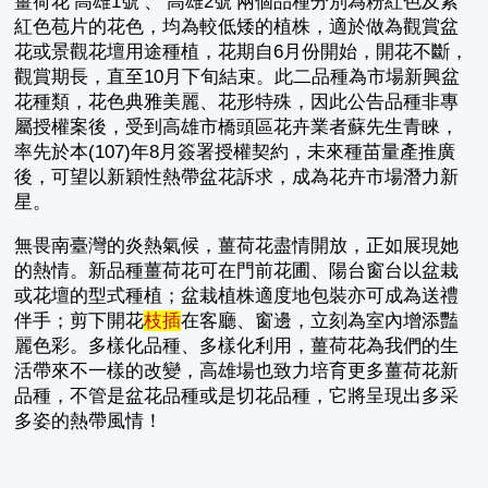
薑荷花‘高雄1號’、‘高雄2號’兩個品種分別為粉紅色及紫
紅色苞片的花色，均為較低矮的植株，適於做為觀賞盆
花或景觀花壇用途種植，花期自6月份開始，開花不斷，
觀賞期長，直至10月下旬結束。此二品種為市場新興盆
花種類，花色典雅美麗、花形特殊，因此公告品種非專
屬授權案後，受到高雄市橋頭區花卉業者蘇先生青睞，
率先於本(107)年8月簽署授權契約，未來種苗量產推廣
後，可望以新穎性熱帶盆花訴求，成為花卉市場潛力新
星。
無畏南臺灣的炎熱氣候，薑荷花盡情開放，正如展現她
的熱情。新品種薑荷花可在門前花圃、陽台窗台以盆栽
或花壇的型式種植；盆栽植株適度地包裝亦可成為送禮
伴手；剪下開花
枝插
在客廳、窗邊，立刻為室內增添豔
麗色彩。多樣化品種、多樣化利用，薑荷花為我們的生
活帶來不一樣的改變，高雄場也致力培育更多薑荷花新
品種，不管是盆花品種或是切花品種，它將呈現出多采
多姿的熱帶風情！