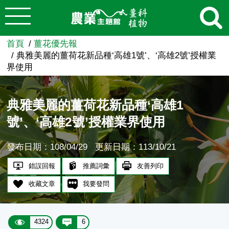
:::
跳到主要內容
農業知識入口網
首頁
薑花優先報
典雅美麗的薑荷花新品種‘高雄1號’、‘高雄2號’授權業
界使用
典雅美麗的薑荷花新品種‘高雄1
號’、‘高雄2號’授權業界使用
發布日期：108/04/29
更新日期：113/10/21
錯誤回報
推薦詞彙
友善列印
收藏文章
我要發問
4324
6