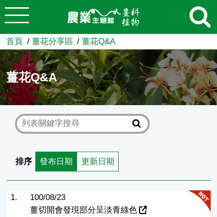
:::
跳到主要內容
農業知識入口網
首頁
薑花分享區
薑花Q&A
薑花Q&A
排序
發布日期
更新日期
1.
100/08/23
薑切開會發現部分呈淡青綠色