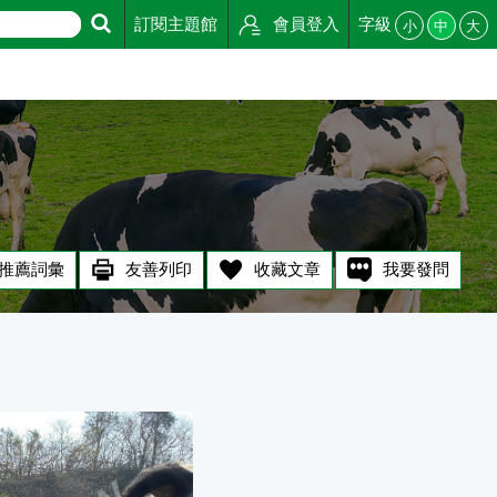
訂閱主題館
會員登入
字級
小
中
大
推薦詞彙
友善列印
收藏文章
我要發問