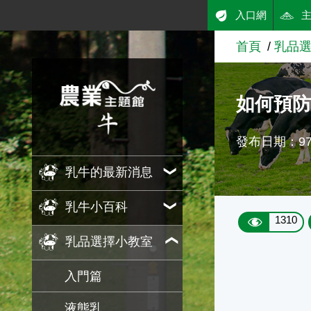
:::
入口網
跳到主要內容
首頁
乳品
農業知識入口網
如何預
發布日期：97/
乳牛的最新消息
乳牛小百科
1310
乳品選擇小教室
入門篇
液態乳