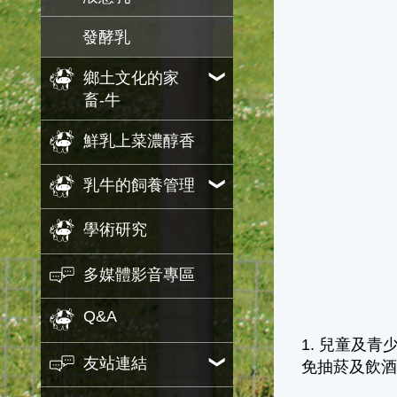
發酵乳
鄉土文化的家
畜-牛
鮮乳上菜濃醇香
乳牛的飼養管理
學術研究
多媒體影音專區
Q&A
1. 兒童及
友站連結
免抽菸及飲