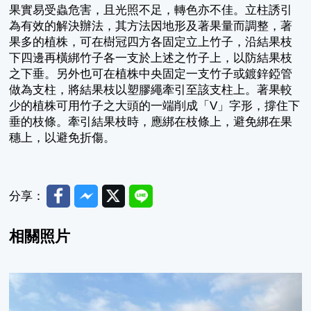
果實易受蟲危害，且光照不足，轉色亦不佳。立柱誘引
為有效的解決辦法，其方法因地形及著果量而調整，著
果多的植株，可在樹冠四方各固定立上竹子，沿結果枝
下四邊再橫綁竹子各一支於上述之竹子上，以防結果枝
之下垂。另外也可在植株中央固定一支竹子或鍍鋅錏管
做為支柱，將結果枝以塑膠繩牽引至該支柱上。著果較
少的植株可用竹子之大頭的一端削成「V」字形，撐住下
垂的枝條。牽引結果枝時，應綁在枝條上，避免綁在果
穗上，以避免折傷。
Facebook
Messenger
Twitter
Line
分享：
相關照片