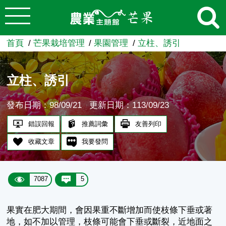
:::
跳到主要內容
農業知識入口網
首頁
芒果栽培管理
果園管理
立柱、誘引
立柱、誘引
發布日期：98/09/21
更新日期：113/09/23
錯誤回報
推薦詞彙
友善列印
收藏文章
我要發問
7087
5
果實在肥大期間，會因果重不斷增加而使枝條下垂或著
地，如不加以管理，枝條可能會下垂或斷裂，近地面之