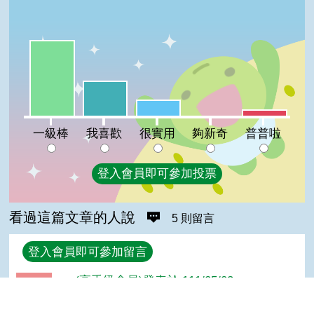
一級棒:56%
我喜歡:26%
很實用:12%
普普啦:5%
夠新奇:0%
一級棒
我喜歡
很實用
夠新奇
普普啦
登入會員即可參加投票
看過這篇文章的人說
5 則留言
回覆
登入會員即可參加留言
po(高手級會員)發表於 111/05/03
讚