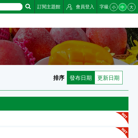
訂閱主題館
會員登入
字級
小
中
大
排序
發布日期
更新日期