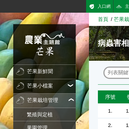
:::
入口網
跳到主要內容
首頁
芒果
農業知識入口網
病蟲害
芒果新鮮聞
芒果小檔案
序號
芒果栽培管理
1.
1
繁殖與定植
2.
1
果園管理