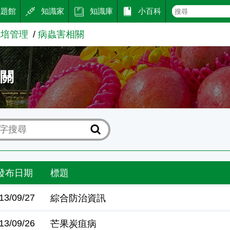
主題館
知識家
知識庫
小百科
栽培管理
病蟲害相關
相關
發布日期
標題
13/09/27
綜合防治資訊
13/09/26
芒果炭疽病