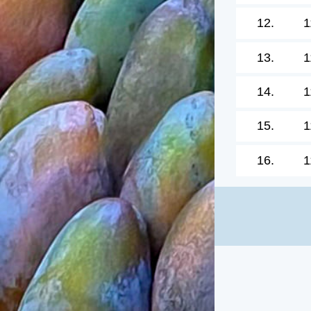
12.
1
13.
1
14.
1
15.
1
16.
1