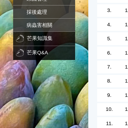
3.
1
採後處理
4.
1
病蟲害相關
芒果知識集
5.
1
芒果Q&A
6.
1
7.
1
8.
1
9.
1
10.
1
11.
1