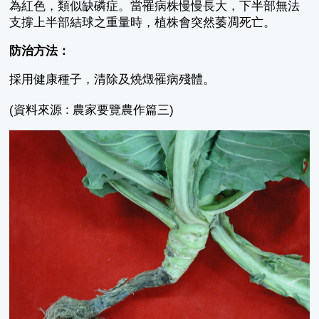
為紅色，類似缺磷症。當罹病株慢慢長大，下半部無法
支撐上半部結球之重量時，植株會突然萎凋死亡。
防治方法：
採用健康種子，清除及燒燬罹病殘體。
(資料來源 : 農家要覽農作篇三)