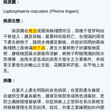
病原菌：
Leptosphaeria maculans (Phoma lingam)
病原生態：
病原菌在
種皮
或罹病株殘體存活，當種子發芽時由
子夜侵入，擴及胚軸，嚴重時幼苗死亡。在潮濕的環境
下產生柄孢子，隨雨水傳播至鄰株。存留於田間的罹病
株殘體上面佈滿
柄子器
，產生大量柄孢子於膠樣物質
裡，膠樣物質吸水膨脹而溶解，柄孢子即隨飛濺的雨水
而傳播，故雨水是造成此病害大發生之主要條件。本病
害主要發生於離山之甘藍、花椰菜和芥藍。在平地上未
見。
病徵：
在葉片上產生明顯的灰色病斑；在莖部產生條斑，
在健部交界處為紫色，擴展至根部形成黑色潰瘍狀。患
部之纖維慢慢被破壞，但從病株上之莖部在長出新根支
持植株慢慢生長至結球。從此，外葉之葉緣開始向內變