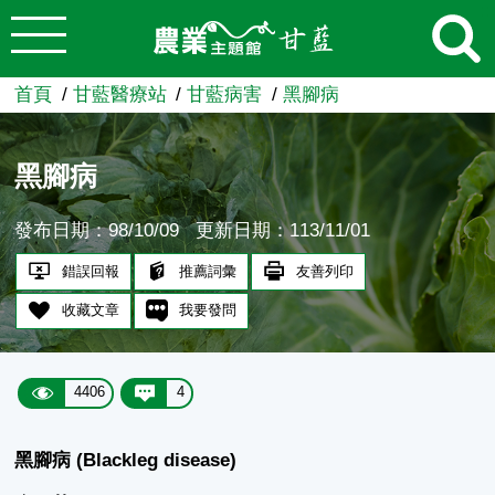
:::
跳到主要內容
農業知識入口網
首頁
甘藍醫療站
甘藍病害
黑腳病
黑腳病
發布日期：98/10/09
更新日期：113/11/01
錯誤回報
推薦詞彙
友善列印
收藏文章
我要發問
4406
4
黑腳病 (Blackleg disease)