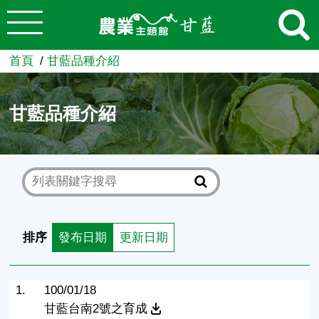
:::
跳到主要內容
農業知識入口網
首頁
甘藍品種介紹
甘藍品種介紹
排序
發布日期
更新日期
1.
100/01/18
甘藍台南2號之育成