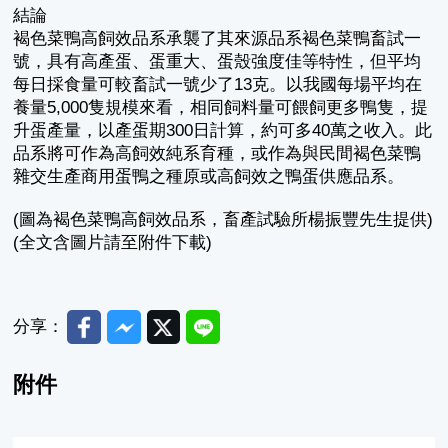
結論
褐色菜鴨高飼效品系承襲了其來源品系褐色菜鴨畜試一
號，具有高產蛋、蛋重大、蛋殼強度佳等特性，但平均
每日採食量可較畜試一號少了13克。以我國每場平均在
養量5,000隻規模來看，相同飼料量可餵飼更多鴨隻，提
升蛋產量，以產蛋期300日計算，約可多40萬之收入。此
品系將可作為高飼效純系育種，或作為與民間褐色菜鴨
雜交生產商用蛋鴨之種原或高飼效之鴨蛋供應品系。
(圖為褐色菜鴨高飼效品系，畜產試驗所楊振豐先生提供)
(全文含圖片請至附件下載)
Facebook
Messenger
Twitter
Line
分享：
附件