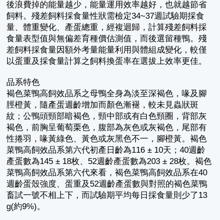
後浪費掉的能量越少，能量運用效率越好，也就越節省
飼料。殘差飼料採食量性狀需檢定34~37週試驗期採食
量、體重變化、產蛋總重，經複迴歸，計算殘差飼料採
食量表型值與無偏差育種價估測值，而後選留種鴨。殘
差飼料採食量因額外考量能量利用與體組成變化，較僅
以蛋重及採食量計算之飼料換蛋率在選拔上效率更佳。
品系特色
褐色菜鴨高飼效品系之母鴨全身為淡至深褐色，喙及腳
脛橙黃，隨產蛋週齡增加而顏色漸褪，較未見蟲狀斑
紋；公鴨頭頸部暗褐色，頸中部或有白色頸圈，背部灰
褐色，前胸呈葡萄栗色，腹部為灰色或灰褐色，尾部有
性捲羽，喙黃綠色、黃色或灰黑色不一，腳橙黃。褐色
菜鴨高飼效品系第六代初產日齡為116 ± 10天；40週齡
產蛋數為145 ± 18枚、52週齡產蛋數為203 ± 28枚。褐色
菜鴨高飼效品系第六代來看，褐色菜鴨高飼效品系在40
週齡蛋殼強度、蛋重及52週齡產蛋數與對照的褐色菜鴨
畜試一號不相上下，而試驗期平均每日採食量則少了13
g(約9%)。