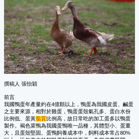
撰稿人 張怡穎
前言
我國鴨蛋年產量約在4億顆以上，鴨蛋為我國皮蛋、鹹蛋
之主要來源，相對於雞蛋，鴨蛋蛋殼氣孔多、蛋白水份
比例低、蛋黃
脂質
比例高，故日常吃的加工蛋多以鴨蛋
製作。褐色菜鴨為我國蛋鴨唯一品種，其體型小、蛋重
大，且蛋殼堅固。蛋鴨飼養成本中，飼料成本常占80%