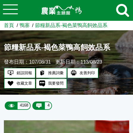
:::
跳到主要內容
農業知識入口網
首頁
鴨寨
節糧新品系-褐色菜鴨高飼效品系
節糧新品系-褐色菜鴨高飼效品系
發布日期：107/08/31
更新日期：113/08/23
錯誤回報
推薦詞彙
友善列印
收藏文章
我要發問
4168
4