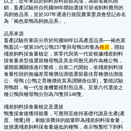
以上，近年來由於飼料原料節節高漲，為節省農民開
銷，畜產試驗所自民國98年開始選拔可節省飼料費用的
高飼效品系，並於107年通過行政院農業委員會登記命名
為「褐色菜鴨高飼效品系」。
品系來源
畜產試驗所東區分所於民國98年以高產蛋品系──褐色菜
鴨畜試一號第16代公鴨157隻與母鴨195隻為
種原
，開始
殘差飼料採食量檢定，第零代與第一代皆根據殘差飼料
採食量表型值選留種母鴨及其全同胞兄弟作為種公鴨，
避開親屬關係進行繁殖；自第二代開始，依殘差飼料採
食量性狀的無偏差育種價估測值選留最佳育種價估測值
公、母鴨 (公鴨之育種價依其系譜關係估算)，繁殖試驗
用鴨群，每一代並逢機繁殖對照品系。至第六代選拔之
種公鴨與種母鴨分別為78隻與148隻。
殘差飼料採食量檢定及選拔
鴨隻採食後獲得能量，可應用至維持基礎代謝及生產(產
蛋、增重)用，剩餘浪費掉的能量即為殘差飼料採食量，
故挑選殘差飼料採食量越低的種鴨，表示鴨隻吃下飼料