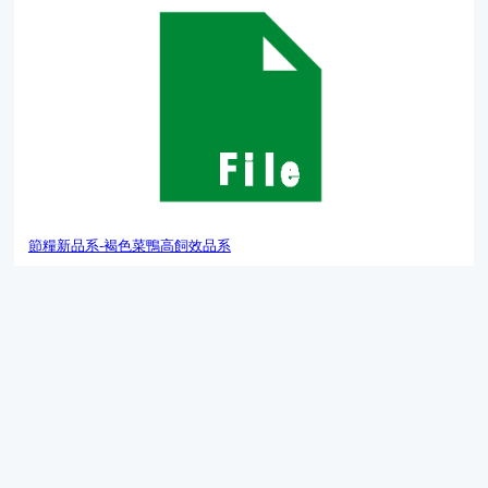
節糧新品系-褐色菜鴨高飼效品系
節糧新品系-褐色菜鴨高飼效品系