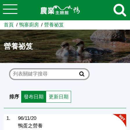
:::
跳到主要內容
農業知識入口網
首頁
鴨寨廚房
營養祕笈
營養祕笈
排序
發布日期
更新日期
1.
96/11/20
鴨蛋之營養