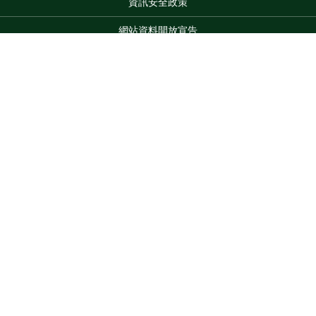
資訊安全政策
網站資料開放宣告
網站服務信箱
地址：100212 臺北市中正區南海路 37 號
Top
電話：(02)2381-2991
服務時間：AM8:30~PM5:30
版權所有 © 2026 MOA All Rights Reserved.
維護單位：農業部
畜產試驗所