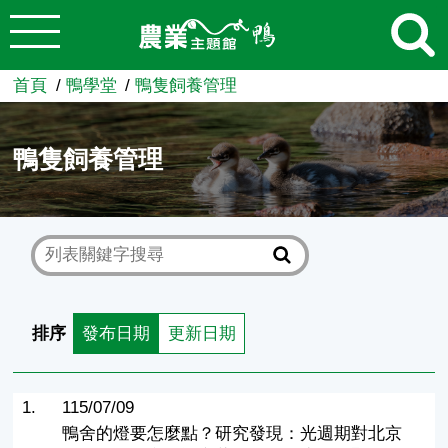
:::
跳到主要內容
農業知識入口網
首頁
鴨學堂
鴨隻飼養管理
鴨隻飼養管理
排序
發布日期
更新日期
1.
115/07/09
鴨舍的燈要怎麼點？研究發現：光週期對北京