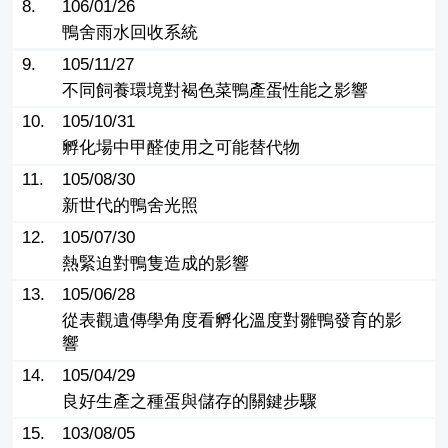
8.
106/01/26
鴨舍雨水回收系統
9.
105/11/27
不同飼養環境對褐色菜鴨產蛋性能之影響
10.
105/10/31
孵化場中甲醛使用之可能替代物
11.
105/08/30
新世代的鴨舍光照
12.
105/07/30
熱緊迫對鴨隻造成的影響
13.
105/06/28
從表觀遺傳學角度看孵化溫度對雛鴨發育的影
響
14.
105/04/29
良好生產之種蛋與儲存的關鍵步驟
15.
103/08/05