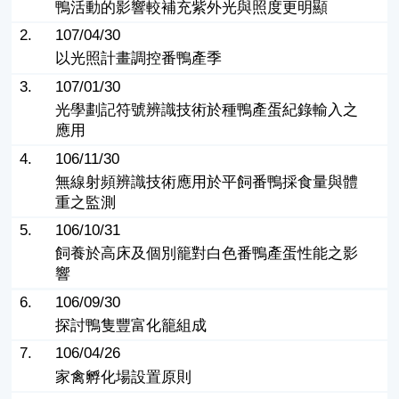
鴨活動的影響較補充紫外光與照度更明顯
2.
107/04/30
以光照計畫調控番鴨產季
3.
107/01/30
光學劃記符號辨識技術於種鴨產蛋紀錄輸入之
應用
4.
106/11/30
無線射頻辨識技術應用於平飼番鴨採食量與體
重之監測
5.
106/10/31
飼養於高床及個別籠對白色番鴨產蛋性能之影
響
6.
106/09/30
探討鴨隻豐富化籠組成
7.
106/04/26
家禽孵化場設置原則