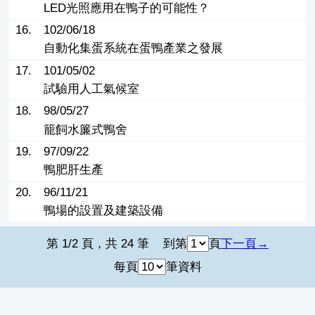
LED光照應用在鴨子的可能性？
16.
102/06/18
自動化集蛋系統在蛋鴨產業之發展
17.
101/05/02
試驗用人工氣候室
18.
98/05/27
籠飼水簾式鴨舍
19.
97/09/22
鴨肥肝生產
20.
96/11/21
鴨場的設置及建築設備
第 1/2 頁，共 24 筆
到第
頁
下一頁
每頁
筆資料