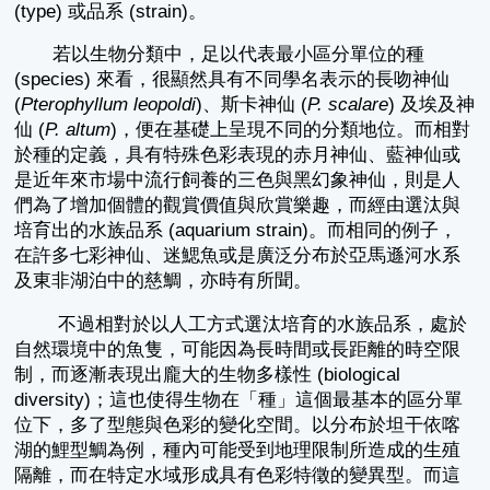
(type) 或品系 (strain)。
若以生物分類中，足以代表最小區分單位的種
(species) 來看，很顯然具有不同學名表示的長吻神仙
(
Pterophyllum leopoldi
)、斯卡神仙 (
P. scalare
) 及埃及神
仙 (
P. altum
)，便在基礎上呈現不同的分類地位。而相對
於種的定義，具有特殊色彩表現的赤月神仙、藍神仙或
是近年來市場中流行飼養的三色與黑幻象神仙，則是人
們為了增加個體的觀賞價值與欣賞樂趣，而經由選汰與
培育出的水族品系 (aquarium strain)。而相同的例子，
在許多七彩神仙、迷鰓魚或是廣泛分布於亞馬遜河水系
及東非湖泊中的慈鯛，亦時有所聞。
不過相對於以人工方式選汰培育的水族品系，處於
自然環境中的魚隻，可能因為長時間或長距離的時空限
制，而逐漸表現出龐大的生物多樣性 (biological
diversity)；這也使得生物在「種」這個最基本的區分單
位下，多了型態與色彩的變化空間。以分布於坦干依喀
湖的鯉型鯛為例，種內可能受到地理限制所造成的生殖
隔離，而在特定水域形成具有色彩特徵的變異型。而這