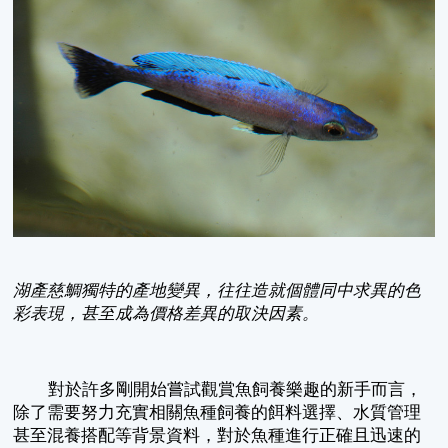
湖產慈鯛獨特的產地變異，往往造就個體同中求異的色
彩表現，甚至成為價格差異的取決因素。
對於許多剛開始嘗試觀賞魚飼養樂趣的新手而言，
除了需要努力充實相關魚種飼養的餌料選擇、水質管理
甚至混養搭配等背景資料，對於魚種進行正確且迅速的