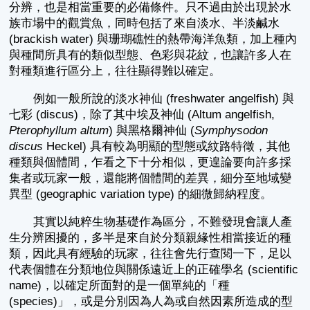
分辨，也是相當重要的必備條件。只不過由於出現於水
族市場中的觀賞魚，同時包括了來自淡水、半淡鹹水
(brackish water) 與珊瑚礁性的熱帶海洋魚類，加上種內
與種間所具有的類似型態、色彩與花紋，也讓許多人在
對種類進行區分上，往往顯得難以確定。
例如一般所說的淡水神仙 (freshwater angelfish) 與
七彩 (discus)，除了其中埃及神仙 (Altum angelfish,
Pterophyllum altum
) 與黑格爾神仙 (
Symphysodon
discus
Heckel) 具有較為明顯的型態或紋路特徵，其他
種類與個體間，乍看之下十分相似，更遑論要向許多採
集者或玩家一般，還能將個體間的差異，細分至地域變
異型 (geographic variation type) 的細微歸納程度。
其實以純粹生物基礎作為區分，不難發現會讓人產
生分辨困擾的，多半是來自於分類親緣性相當接近的種
類，因此具有經驗的玩家，往往會先行查閱一下，足以
代表個體在分類地位與關係遠近上的正確學名 (scientific
name)，以確定所面對的是一個單純的「種
(species)」，或是分別因為人為或自然因素所造成的型