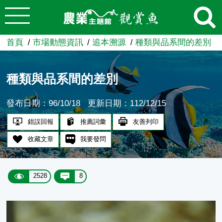
:::
跳到主要內容
農業知識入口網
首頁
市場動態資訊
追本溯源
種類與品系間的差別
種類與品系間的差別
發布日期：96/10/18
更新日期：112/12/15
錯誤回報
推薦詞彙
友善列印
收藏文章
我要發問
2528
8