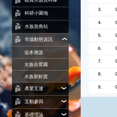
觀賞水族資料庫
3.
科研小園地
4.
水族急救站
5.
市場動態資訊
6.
追本溯源
7.
水族合眾國
8.
水族新鮮貨
9.
產業互連
互動參與
基礎理論