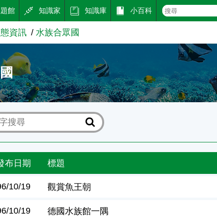
主題館
知識家
知識庫
小百科
動態資訊
水族合眾國
眾國
發布日期
標題
96/10/19
觀賞魚王朝
96/10/19
德國水族館一隅