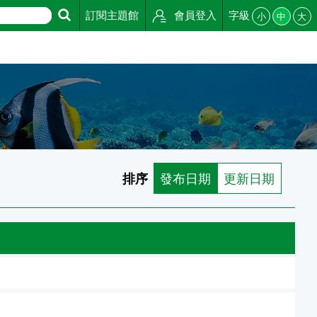
訂閱主題館
會員登入
字級
小
中
大
排序
發布日期
更新日期