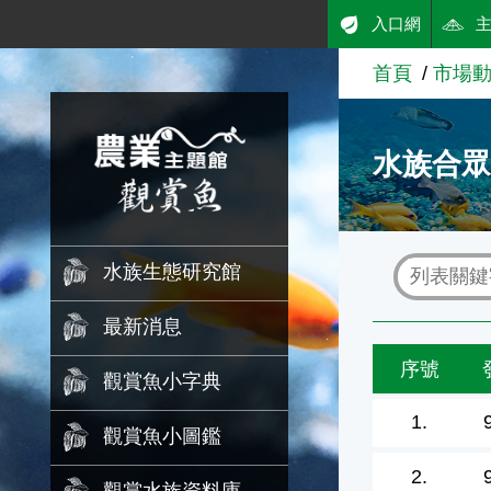
:::
入口網
跳到主要內容
首頁
市場
農業知識入口網
水族合
水族生態研究館
最新消息
序號
觀賞魚小字典
1.
觀賞魚小圖鑑
2.