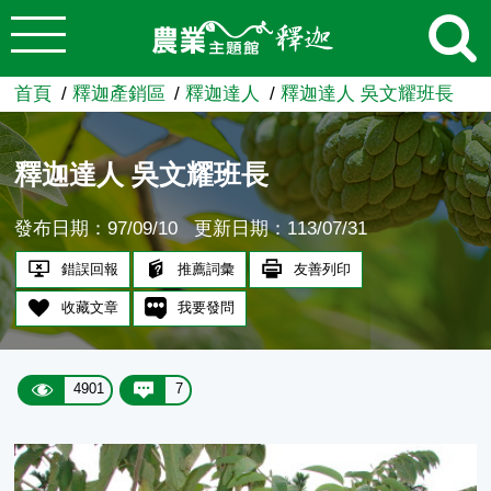
:::
跳到主要內容
農業知識入口網
首頁
釋迦產銷區
釋迦達人
釋迦達人 吳文耀班長
釋迦達人 吳文耀班長
發布日期：97/09/10
更新日期：113/07/31
錯誤回報
推薦詞彙
友善列印
收藏文章
我要發問
4901
7