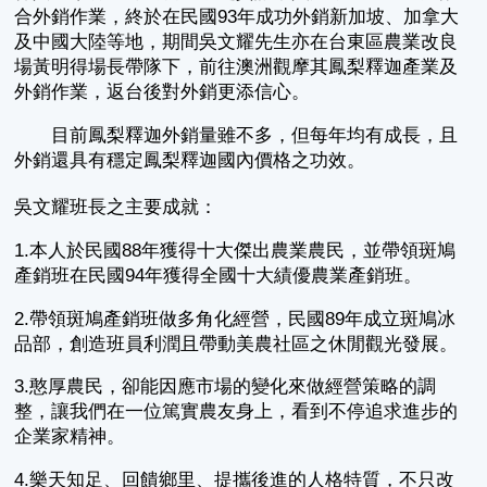
合外銷作業，終於在民國93年成功外銷新加坡、加拿大
及中國大陸等地，期間吳文耀先生亦在台東區農業改良
場黃明得場長帶隊下，前往澳洲觀摩其鳳梨釋迦產業及
外銷作業，返台後對外銷更添信心。
目前鳳梨釋迦外銷量雖不多，但每年均有成長，且
外銷還具有穩定鳳梨釋迦國內價格之功效。
吳文耀班長之主要成就：
1.本人於民國88年獲得十大傑出農業農民，並帶領斑鳩
產銷班在民國94年獲得全國十大績優農業產銷班。
2.帶領斑鳩產銷班做多角化經營，民國89年成立斑鳩冰
品部，創造班員利潤且帶動美農社區之休閒觀光發展。
3.憨厚農民，卻能因應市場的變化來做經營策略的調
整，讓我們在一位篤實農友身上，看到不停追求進步的
企業家精神。
4.樂天知足、回饋鄉里、提攜後進的人格特質，不只改