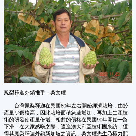
鳳梨釋迦外銷推手－吳文耀
台灣鳳梨釋迦在民國80年左右開始經濟栽培，由於
產量少價格高，因此栽培面積急速增加，再加上生產技
術的研發使產量倍增，相對的價格在民國90年開始一路
下滑，在大家感嘆之際，適逢澳大利亞技術團來訪，獲
得其鳳梨釋迦外銷新加坡之資訊，吳文耀先生乃極力配