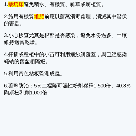
1.
栽培床
避免積水、有機質、雜草或腐植質。
2.施用有機質
堆肥
前應以薰蒸消毒處理，消滅其中潛伏
的害蟲。
3.小心檢查尤其是根部是否感染，避免水份過多、土壤
維持適當乾燥。
4.扦插或種植中的小苗可利用細紗網覆蓋，與已經感染
蠅蚋的舊盆相隔絕。
5.利用黃色粘板監測成蟲。
6.藥劑防治：5％二福隆可濕性粉劑稀釋1,500倍、40.8％
陶斯松乳劑1,000倍。