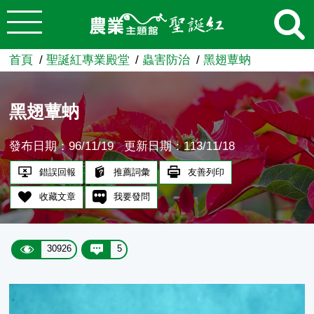
:::
跳到主要內容
農業知識入口網
首頁
聖誕紅專業殿堂
蟲害防治
黑翅蕈蚋
黑翅蕈蚋
發布日期：96/11/19
更新日期：113/11/18
錯誤回報
推薦詞彙
友善列印
收藏文章
我要發問
30926
5