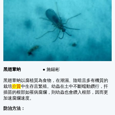
黑翅蕈蚋
● 施錫彬
黑翅蕈蚋以腐植質為食物，在潮濕、陰暗且多有機質的
栽培
介質
中生存且繁殖。幼蟲在土中不斷蠕動鑽行，扦
插苗的根部如罹病腐爛，則幼蟲也會鑽入根部，因而更
加速腐爛速度。
防治方法：