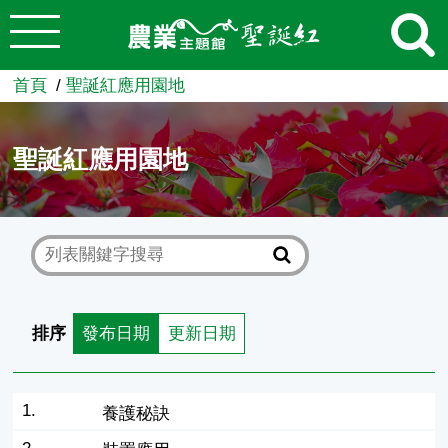
:::
跳到主要內容
農業知識入口網
首頁
聖誕紅應用園地
聖誕紅應用園地
排序
發布日期
更新日期
1.
養護秘訣