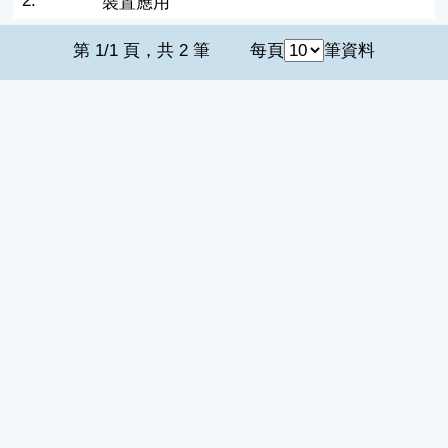
2.
裝置應用
第 1/1 頁，共 2 筆
每頁
筆資料