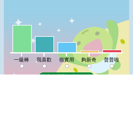
一級棒:48%
我喜歡:28%
很實用:18%
普普啦:5%
夠新奇:3%
一級棒
我喜歡
很實用
夠新奇
普普啦
登入會員即可參加投票
看過這篇文章的人說
12 則留言
Top
回覆
登入會員即可參加留言
小豬(達人級會員)發表於 110/07/26
good