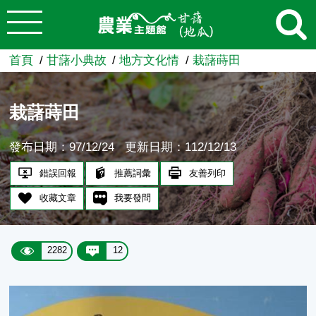
:::
跳到主要內容
農業知識入口網
首頁
甘藷小典故
地方文化情
栽藷蒔田
栽藷蒔田
發布日期：97/12/24
更新日期：112/12/13
錯誤回報
推薦詞彙
友善列印
收藏文章
我要發問
2282
12