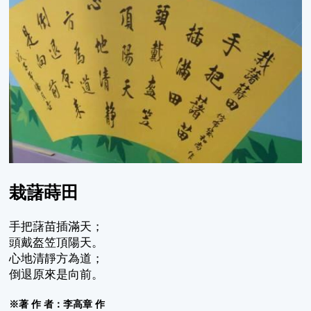
栽藷蒔田
手把藷苗插滿天；
頭戴盔笠頂陽天。
心地清靜方為道；
倒退原來是向前。
※著 作 者：李高章 作