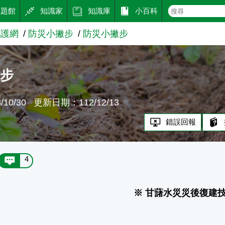
主題館
知識家
知識庫
小百科
維護網
防災小撇步
防災小撇步
撇步
10/30
更新日期：112/12/13
錯誤回報
4
※ 甘藷水災災後復建技