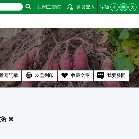
訂閱主題館
會員登入
字級
小
中
大
推薦詞彙
友善列印
收藏文章
我要發問
術 ※