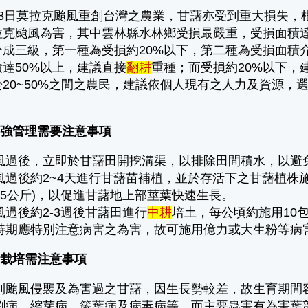
日莫拉克颱風重創台灣之農業，甘藷亦受到重大損失，根據
拉克颱風為害，其中雲林縣水林鄉受損最嚴重，受損面積達
成三級，第一種為受損約20%以下，第二種為受損面積介於
達50%以上，建議直接
翻耕
重種；而受損約20%以下，
於20~50%之間之農民，建議依個人現有之人力及資源
加強管理需要注意事項
風過後，立即於甘藷田開挖溝渠，以排除田間積水，以避
風過後約2~4天進行甘藷苗補植，並於存活下之甘藷植株施
15公斤)，以促進甘藷地上部莖葉快速生長。
風過後約2-3週後甘藷田進行
中耕
培土，每公頃約施用10
時期應特別注意病害之為害，故可施用億力或大生粉等病
藷栽培需注意事項
到颱風侵襲及為害過之甘藷，因生長勢較差，故生育期間
割病、縮芽病、簇葉病及病毒病等。而主要蟲害有為害葉