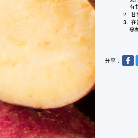
有
甘
在
藥
Faceb
分享：