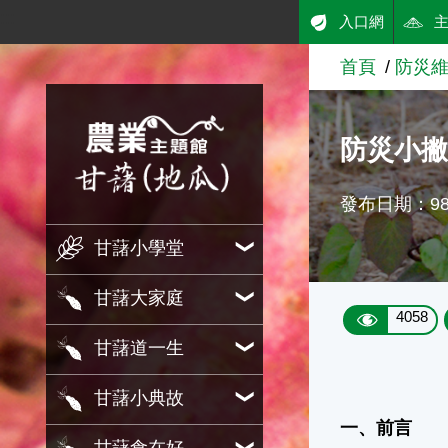
:::
入口網
跳到主要內容
首頁
防災
農業知識入口網
防災小
發布日期：98/
甘藷小學堂
甘藷大家庭
4058
甘藷道一生
甘藷小典故
一、前言