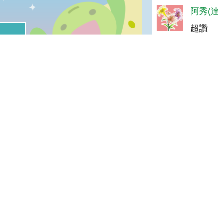
阿秀(達
%
超讚
喜歡:34%
很實用:7%
普普啦:3%
夠新奇:0%
小豬(達
我喜歡
很實用
夠新奇
普普啦
超讚
陳＊杰(
登入會員即可參加投票
很好
ben(
GOOD
宣告
地址：100212 臺北市中正區南海路 37 號
策
電話：(02)2381-2991
放宣告
服務時間：AM8:30~PM5:30