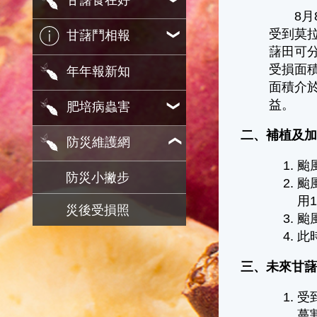
甘藷食在好
8月8
受到莫
甘藷鬥相報
藷田可分
受損面積
年年報新知
面積介
益。
肥培病蟲害
二、補植及
防災維護網
颱
防災小撇步
颱
用
災後受損照
颱
此
三、未來甘
受
蔓