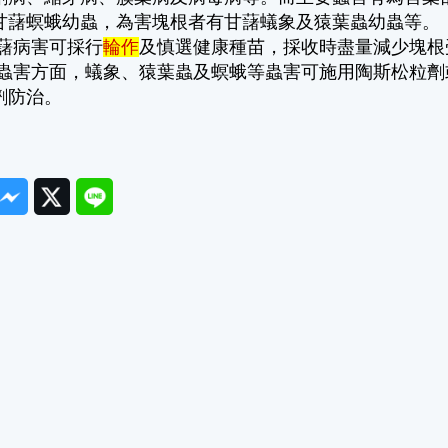
甘藷螟蛾幼蟲，為害塊根者有甘藷蟻象及猿葉蟲幼蟲等。
藷病害可採行
輪作
及慎選健康種苗，採收時盡量減少塊根
蟲害方面，蟻象、猿葉蟲及螟蛾等蟲害可施用陶斯松粒劑
劑防治。
ook
Messenger
Twitter
Line