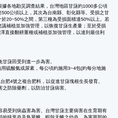
各地勘災調查結果，台灣地區甘藷約1000多公頃
500公頃以上，其次為台南縣、彰化縣等。受損之甘
20~50%之間，第三種為受損面積達50%以上。若
建議補植並加強管理，以恢復甘藷生產量；至於受損
，選澤直接翻耕重種或補植並加強管理，以達到最佳利
免甘藷田受到進一步為害。
用硫酸氨或尿素，每公頃約施用3~4包(約每分地施
包台肥4號之複合肥料，以促進甘藷塊根生長發育。
害之防除藥劑，以防治甘藷病害。
容易受到病蟲害為害。台灣甘藷主要病害在生育期有
部的猿葉蟲及鳥翼蛾、蝦殼天蛾之幼蟲，為害莖部的