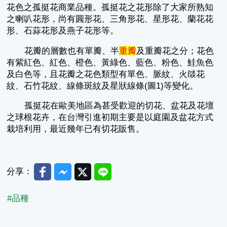
花色之孤挺花商業品種。孤挺花之花形除了大家所熟知
之喇叭花形，尚有圓形花、三角形花、星形花、蘭花花
形、石蒜花形及燕子花形等。
花瓣的層數也有單瓣、半
重瓣
及重瓣花之分；花色
有紫紅色、紅色、橙色、黃綠色、藍色、粉色、鮭魚色
及白色等，且花瓣之花色類型有單色、脈紋、火燄花
紋、石竹花紋、線條斑紋及星狀線條(圖1)等變化。
孤挺花在歐美地區為甚受歡迎的切花、盆花及花壇
之球根花卉，在台灣引進初期主要是以庭園及盆花方式
栽培利用，最近幾年已有切花販售。
Facebook
Messenger
Twitter
Line
分享：
#品種