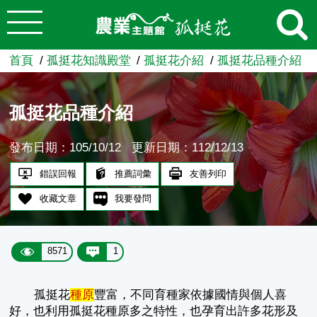
:::
跳到主要內容
農業知識入口網
首頁
孤挺花知識殿堂
孤挺花介紹
孤挺花品種介紹
孤挺花品種介紹
發布日期：105/10/12
更新日期：112/12/13
錯誤回報
推薦詞彙
友善列印
收藏文章
我要發問
8571
1
孤挺花
種原
豐富，不同育種家依據國情與個人喜
好，也利用孤挺花種原多之特性，也孕育出許多花形及